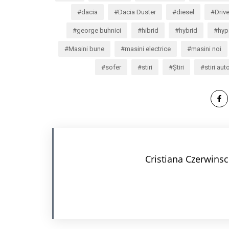
dacia
Dacia Duster
diesel
Drive
george buhnici
hibrid
hybrid
hyp
Masini bune
masini electrice
masini noi
sofer
stiri
Știri
stiri aut
Cristiana Czerwinsc