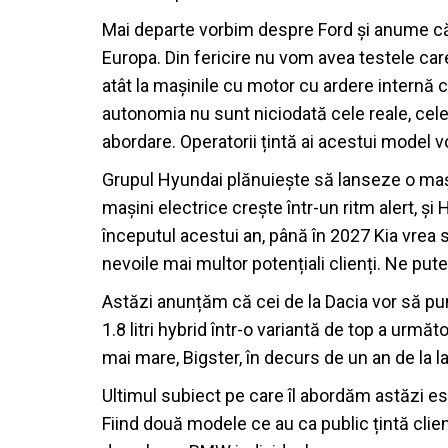
Mai departe vorbim despre Ford și anume că of
Europa. Din fericire nu vom avea testele car
atât la mașinile cu motor cu ardere internă c
autonomia nu sunt niciodată cele reale, cele
abordare. Operatorii țintă ai acestui model vo
Grupul Hyundai plănuiește să lanseze o maș
mașini electrice crește într-un ritm alert, ș
începutul acestui an, până în 2027 Kia vrea 
nevoile mai multor potențiali clienți. Ne pute
Astăzi anunțăm că cei de la Dacia vor să pu
1.8 litri hybrid într-o variantă de top a următ
mai mare, Bigster, în decurs de un an de la l
Ultimul subiect pe care îl abordăm astăzi e
Fiind două modele ce au ca public țintă clie