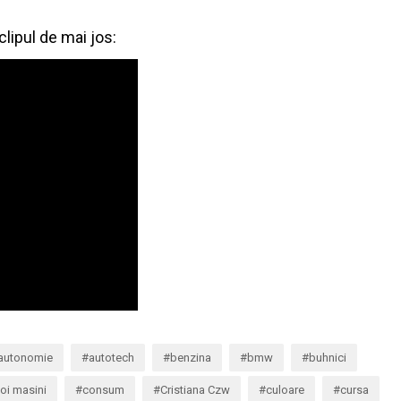
 clipul de mai jos:
autonomie
autotech
benzina
bmw
buhnici
oi masini
consum
Cristiana Czw
culoare
cursa