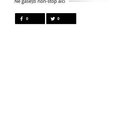
Ne găsești non-stop aici
0
0