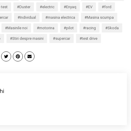
 test
Duster
electric
Enyaq
EV
ford
ercar
Individual
masina electrica
Masina scumpa
Masinile noi
motorina
pilot
racing
Skoda
o
Stiri despre masini
supercar
test drive
hi