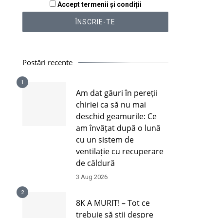
Accept termenii și condiții
Postări recente
1
Am dat găuri în pereții
chiriei ca să nu mai
deschid geamurile: Ce
am învățat după o lună
cu un sistem de
ventilație cu recuperare
de căldură
3 Aug 2026
2
8K A MURIT! – Tot ce
trebuie să știi despre