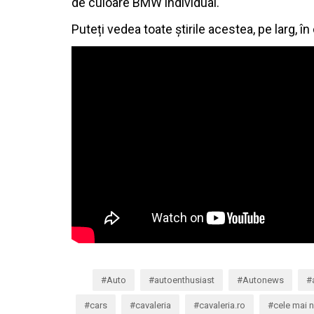
de culoare BMW individual.
Puteți vedea toate știrile acestea, pe larg, în
Auto
autoenthusiast
Autonews
cars
cavaleria
cavaleria.ro
cele mai n