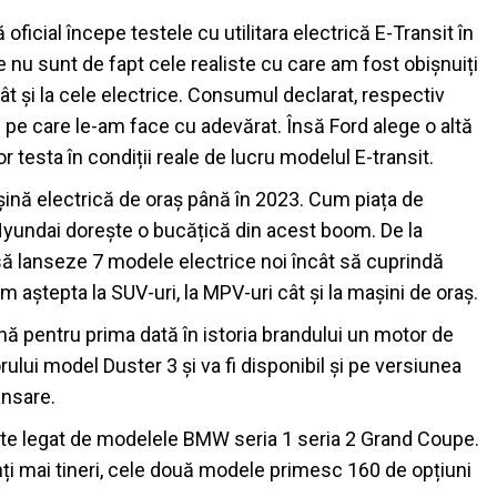
icial începe testele cu utilitara electrică E-Transit în
e nu sunt de fapt cele realiste cu care am fost obișnuiți
ât și la cele electrice. Consumul declarat, respectiv
 pe care le-am face cu adevărat. Însă Ford alege o altă
r testa în condiții reale de lucru modelul E-transit.
ină electrică de oraș până în 2023. Cum piața de
i Hyundai dorește o bucățică din acest boom. De la
să lanseze 7 modele electrice noi încât să cuprindă
m aștepta la SUV-uri, la MPV-uri cât și la mașini de oraș.
nă pentru prima dată în istoria brandului un motor de
orului model Duster 3 și va fi disponibil și pe versiunea
ansare.
ste legat de modelele BMW seria 1 seria 2 Grand Coupe.
nți mai tineri, cele două modele primesc 160 de opțiuni