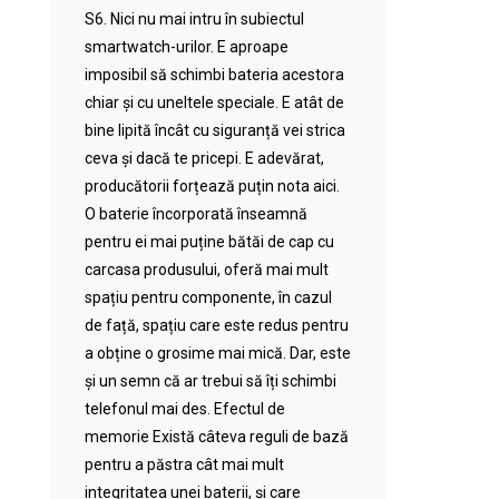
S6. Nici nu mai intru în subiectul
smartwatch-urilor. E aproape
imposibil să schimbi bateria acestora
chiar și cu uneltele speciale. E atât de
bine lipită încât cu siguranță vei strica
ceva și dacă te pricepi. E adevărat,
producătorii forțează puțin nota aici.
O baterie încorporată înseamnă
pentru ei mai puține bătăi de cap cu
carcasa produsului, oferă mai mult
spațiu pentru componente, în cazul
de față, spațiu care este redus pentru
a obține o grosime mai mică. Dar, este
și un semn că ar trebui să îți schimbi
telefonul mai des. Efectul de
memorie Există câteva reguli de bază
pentru a păstra cât mai mult
integritatea unei baterii, și care