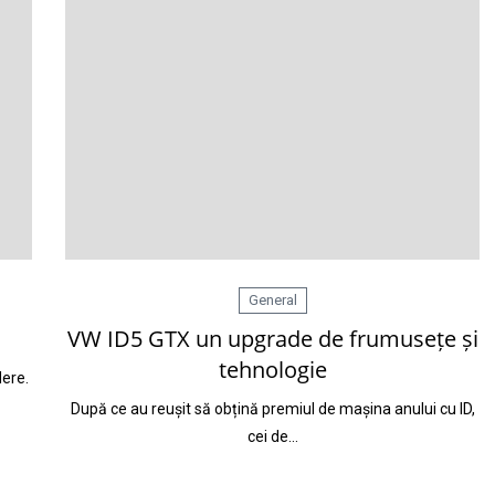
General
VW ID5 GTX un upgrade de frumusețe și
tehnologie
dere.
După ce au reușit să obțină premiul de mașina anului cu ID,
cei de…