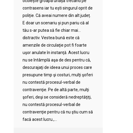
ocolește groapa uriașă trecând pe
contrasens iar tu ești singurul oprit de
poliție. Că aveai numere din alt județ.
E doar un scenariu și pun pariu că al
tău s-ar putea să fie chiar mai…
distractiv. Vestea bună este că
amenzile de circulaţie pot fi foarte
uşor anulate în instanţă. Acest lucru
nu se întâmplă aşa de des pentru că,
descurajaţi de ideea unui proces care
presupune timp şi costuri, mulţi şoferi
nu contestă procesul-verbal de
contravenţie. Pe de altă parte, mulţi
şoferi, deşi se consideră nedreptăţiţi,
nu contestă procesul-verbal de
contravenţie pentru că nu ştiu cum să
facă acest lucru.,...