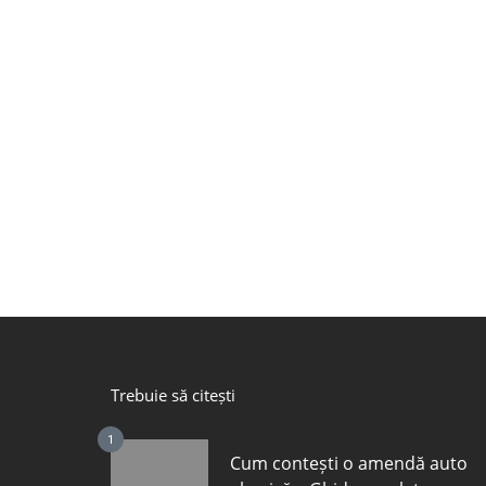
Trebuie să citești
1
Cum contești o amendă auto