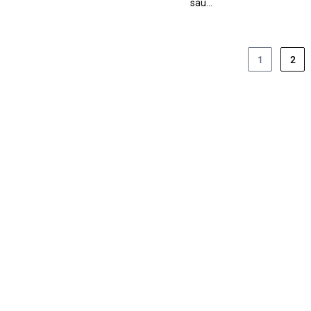
sau…
1
2