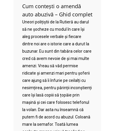
Cum contești o amendă
auto abuzivă – Ghid complet
Uneori polițiștii de la Rutieră au darul
să ne șocheze cu modul în care își
aleg procesele verbale și fiecare
dintre noi are o istorie care a durut la
buzunar. Eu sunt din tabăra celor care
cred că avem nevoie de și mai multe
amenzi. Vreau să văd permise
ridicate și amenzi mari pentru șoferii
care ajung să îi înfurie pe ceilalți cu
nesimțirea, pentru părinții inconștienți
care își lasă copiii să țopăie prin
mașină și cei care folosesc telefonul
la volan. Dar asta nu înseamnă că
putem fi de acord cu abuzul. Coloană
mare la semafor. Toată lumea