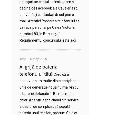
anunțați pe contul de Instagram și
pagina de Facebook ale Cavaleria.ro,
dar vor fi și contactați direct prin e-
mail. Atenție! Predarea telefonului se
va face personal pe Calea Victoriei
numărul 83, în București.
Regulamentul concursului este aici.
Tech
6 May 2015
Ai grijă de bateria
telefonului tău!
Cred că ai
observat cum multe din smartphone-
urile de generație nouă nu mai vin cu
o baterie detașabilă. Ba mai mult,
chiar și pentru tehnicianul din service
e destul de complicat să scoată
bateria unui telefon, precum Galaxy