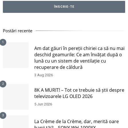
Postări recente
1
Am dat găuri în pereții chiriei ca să nu mai
deschid geamurile: Ce am învățat după o
lună cu un sistem de ventilație cu
recuperare de căldură
3 Aug 2026
2
8K A MURIT! – Tot ce trebuie să știi despre
televizoarele LG OLED 2026
5 Jun 2026
3
La Crème de la Crème, dar, merită oare
banii tăi? – SONY WH-1000XX