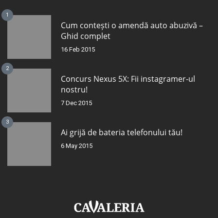
1
Cum contești o amendă auto abuzivă –
Ghid complet
16 Feb 2015
2
Concurs Nexus 5X: Fii instagramer-ul
nostru!
7 Dec 2015
3
Ai grijă de bateria telefonului tău!
6 May 2015