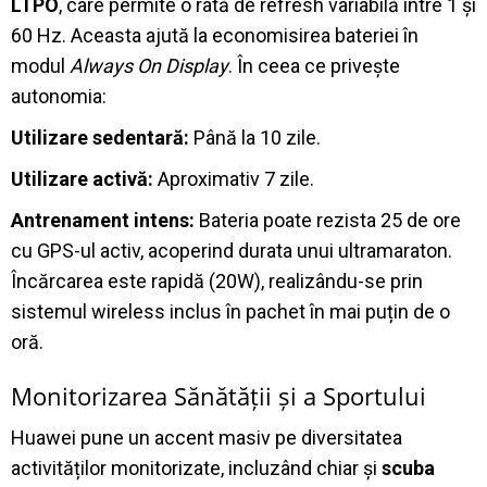
LTPO
, care permite o rată de refresh variabilă între 1 și
60 Hz
.
Aceasta ajută la economisirea bateriei în
modul
Always On Display
. În ceea ce privește
autonomia:
Utilizare sedentară:
Până la 10 zile
.
Utilizare activă:
Aproximativ 7 zile
.
Antrenament intens:
Bateria poate rezista 25 de ore
cu GPS-ul activ, acoperind durata unui ultramaraton
.
Încărcarea este rapidă (20W), realizându-se prin
sistemul wireless inclus în pachet în mai puțin de o
oră
.
Monitorizarea Sănătății și a Sportului
Huawei pune un accent masiv pe diversitatea
activităților monitorizate, incluzând chiar și
scuba