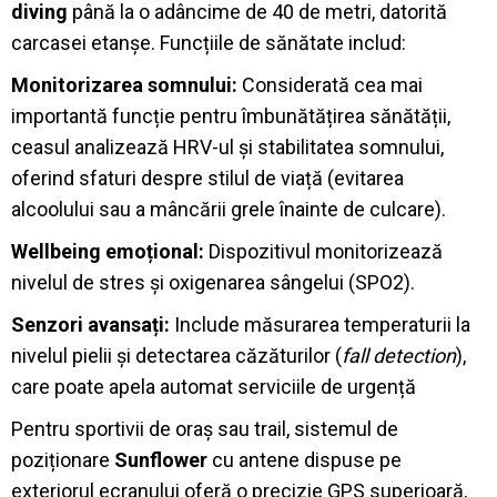
diving
până la o adâncime de 40 de metri, datorită
carcasei etanșe
.
Funcțiile de sănătate includ:
Monitorizarea somnului:
Considerată cea mai
importantă funcție pentru îmbunătățirea sănătății,
ceasul analizează HRV-ul și stabilitatea somnului,
oferind sfaturi despre stilul de viață (evitarea
alcoolului sau a mâncării grele înainte de culcare)
.
Wellbeing emoțional:
Dispozitivul monitorizează
nivelul de stres și oxigenarea sângelui (SPO2)
.
Senzori avansați:
Include măsurarea temperaturii la
nivelul pielii și detectarea căzăturilor (
fall detection
),
care poate apela automat serviciile de urgență
Pentru sportivii de oraș sau trail, sistemul de
poziționare
Sunflower
cu antene dispuse pe
exteriorul ecranului oferă o precizie GPS superioară,