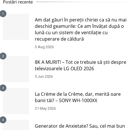
Postări recente
1
Am dat găuri în pereții chiriei ca să nu mai
deschid geamurile: Ce am învățat după o
lună cu un sistem de ventilație cu
recuperare de căldură
3 Aug 2026
2
8K A MURIT! – Tot ce trebuie să știi despre
televizoarele LG OLED 2026
5 Jun 2026
3
La Crème de la Crème, dar, merită oare
banii tăi? – SONY WH-1000XX
21 May 2026
4
Generator de Anxietate? Sau, cel mai bun