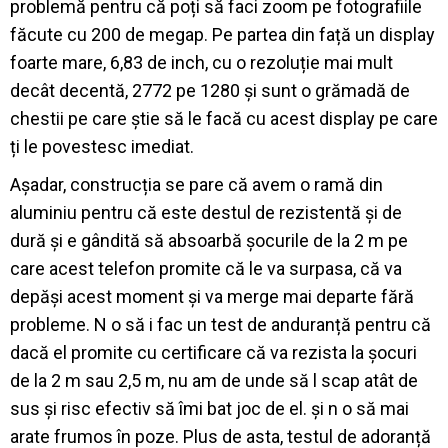
problemă pentru că poți să faci zoom pe fotografiile
făcute cu 200 de megap. Pe partea din față un display
foarte mare, 6,83 de inch, cu o rezoluție mai mult
decât decentă, 2772 pe 1280 și sunt o grămadă de
chestii pe care știe să le facă cu acest display pe care
ți le povestesc imediat.
Așadar, construcția se pare că avem o ramă din
aluminiu pentru că este destul de rezistentă și de
dură și e gândită să absoarbă șocurile de la 2 m pe
care acest telefon promite că le va surpasa, că va
depăși acest moment și va merge mai departe fără
probleme. N o să i fac un test de anduranță pentru că
dacă el promite cu certificare că va rezista la șocuri
de la 2 m sau 2,5 m, nu am de unde să l scap atât de
sus și risc efectiv să îmi bat joc de el. și n o să mai
arate frumos în poze. Plus de asta, testul de adoranță