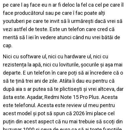
pe care l aș face eu n ar fi deloc la fel ca cel pe care îl
face producătorul sau pe care î fac poate alți
youtuberi pe care te invit să îi urmărești dacă vrei să
vezi astfel de teste. Este un telefon care cred că
merită să l iei în vedere atunci când nu vrei bătăi de
cap.
Nici cu software ul, nici cu hardware ul, nici cu
rezistența la apă, nici cu loviturile, șocurile și așa mai
departe. E un telefon în care poți să ai încredere că o
să te țină trei ani de zile. Atâta îi dau eu pentru că
după aia s ar putea să te plictisești și vrei altceva, dar
ăsta este. Așadar, Redmi Note 15 Pro Plus. Acesta
este telefonul. Acesta este review ul meu pentru
acest model și pot să spun că 2026 îmi place cel
puțin din acest aspect că nu mai trebuie să scoți din
buzunar 1000 și ceva de euro ca să ai toate funcțiile