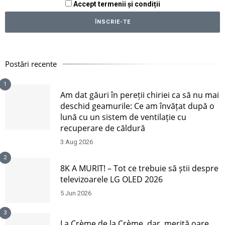
Accept termenii și condiții
Postări recente
1
Am dat găuri în pereții chiriei ca să nu mai
deschid geamurile: Ce am învățat după o
lună cu un sistem de ventilație cu
recuperare de căldură
3 Aug 2026
2
8K A MURIT! – Tot ce trebuie să știi despre
televizoarele LG OLED 2026
5 Jun 2026
3
La Crème de la Crème, dar, merită oare