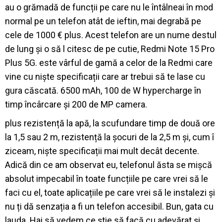
au o grămadă de funcții pe care nu le întâlneai în mod
normal pe un telefon atât de ieftin, mai degrabă pe
cele de 1000 € plus. Acest telefon are un nume destul
de lung și o să l citesc de pe cutie, Redmi Note 15 Pro
Plus 5G. este vârful de gamă a celor de la Redmi care
vine cu niște specificații care ar trebui să te lase cu
gura căscată. 6500 mAh, 100 de W hypercharge în
timp încârcare și 200 de MP camera.
plus rezistență la apă, la scufundare timp de două ore
la 1,5 sau 2 m, rezistență la șocuri de la 2,5 m și, cum î
ziceam, niște specificații mai mult decât decente.
Adică din ce am observat eu, telefonul ăsta se mișcă
absolut impecabil în toate funcțiile pe care vrei să le
faci cu el, toate aplicațiile pe care vrei să le instalezi și
nu ți dă senzația a fi un telefon accesibil. Bun, gata cu
lauda. Hai să vedem ce știe să facă cu adevărat și