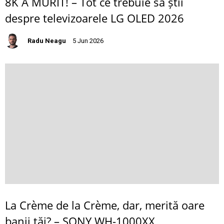
8K A MURIT! – Tot ce trebuie să știi
despre televizoarele LG OLED 2026
Radu Neagu
5 Jun 2026
La Crème de la Crème, dar, merită oare
banii tăi? – SONY WH-1000XX