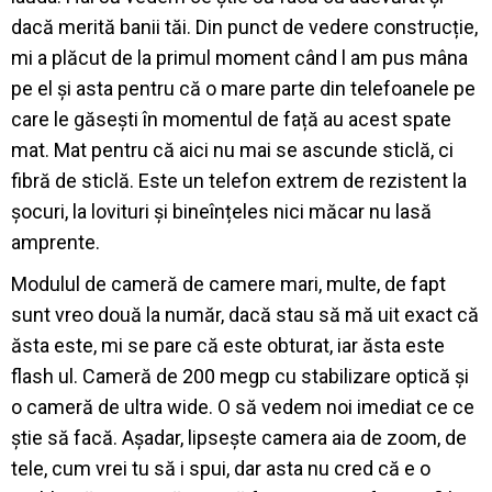
dacă merită banii tăi. Din punct de vedere construcție,
mi a plăcut de la primul moment când l am pus mâna
pe el și asta pentru că o mare parte din telefoanele pe
care le găsești în momentul de față au acest spate
mat. Mat pentru că aici nu mai se ascunde sticlă, ci
fibră de sticlă. Este un telefon extrem de rezistent la
șocuri, la lovituri și bineînțeles nici măcar nu lasă
amprente.
Modulul de cameră de camere mari, multe, de fapt
sunt vreo două la număr, dacă stau să mă uit exact că
ăsta este, mi se pare că este obturat, iar ăsta este
flash ul. Cameră de 200 megp cu stabilizare optică și
o cameră de ultra wide. O să vedem noi imediat ce ce
știe să facă. Așadar, lipsește camera aia de zoom, de
tele, cum vrei tu să i spui, dar asta nu cred că e o