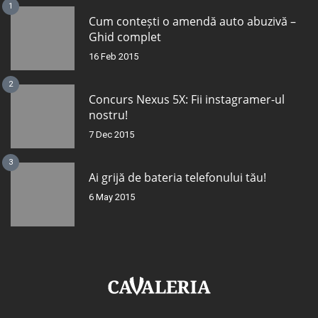
1
Cum contești o amendă auto abuzivă –
Ghid complet
16 Feb 2015
2
Concurs Nexus 5X: Fii instagramer-ul
nostru!
7 Dec 2015
3
Ai grijă de bateria telefonului tău!
6 May 2015