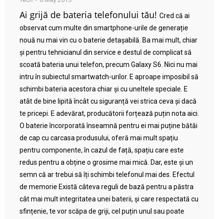
Ai grijă de bateria telefonului tău!
Cred că ai
observat cum multe din smartphone-urile de generație
nouă nu mai vin cu o baterie detașabilă. Ba mai mult, chiar
și pentru tehnicianul din service e destul de complicat să
scoată bateria unui telefon, precum Galaxy S6. Nici nu mai
intru în subiectul smartwatch-urilor. E aproape imposibil să
schimbi bateria acestora chiar și cu uneltele speciale. E
atât de bine lipită încât cu siguranță vei strica ceva și dacă
te pricepi. E adevărat, producătorii forțează puțin nota aici.
O baterie încorporată înseamnă pentru ei mai puține bătăi
de cap cu carcasa produsului, oferă mai mult spațiu
pentru componente, în cazul de față, spațiu care este
redus pentru a obține o grosime mai mică. Dar, este și un
semn că ar trebui să îți schimbi telefonul mai des. Efectul
de memorie Există câteva reguli de bază pentru a păstra
cât mai mult integritatea unei baterii, și care respectată cu
sfințenie, te vor scăpa de griji, cel puțin unul sau poate