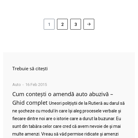
1
2
3
Trebuie să citești
Auto
16 Feb 2015
Cum contești o amendă auto abuzivă –
Ghid complet
Uneori polițiștii de la Rutieră au darul să
ne șocheze cu modul în care își aleg procesele verbale și
fiecare dintre noi are o istorie care a durut la buzunar. Eu
sunt din tabăra celor care cred că avem nevoie de și mai
multe amenzi. Vreau să văd permise ridicate și amenzi