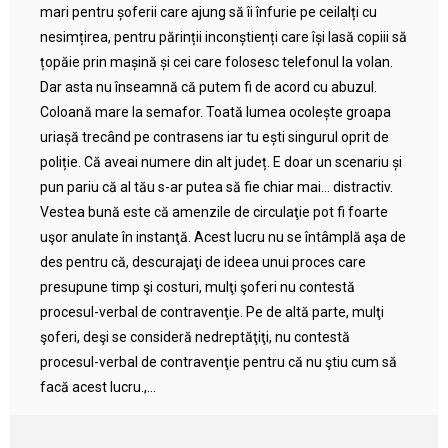
mari pentru șoferii care ajung să îi înfurie pe ceilalți cu
nesimțirea, pentru părinții inconștienți care își lasă copiii să
țopăie prin mașină și cei care folosesc telefonul la volan.
Dar asta nu înseamnă că putem fi de acord cu abuzul.
Coloană mare la semafor. Toată lumea ocolește groapa
uriașă trecând pe contrasens iar tu ești singurul oprit de
poliție. Că aveai numere din alt județ. E doar un scenariu și
pun pariu că al tău s-ar putea să fie chiar mai… distractiv.
Vestea bună este că amenzile de circulaţie pot fi foarte
uşor anulate în instanţă. Acest lucru nu se întâmplă aşa de
des pentru că, descurajaţi de ideea unui proces care
presupune timp şi costuri, mulţi şoferi nu contestă
procesul-verbal de contravenţie. Pe de altă parte, mulţi
şoferi, deşi se consideră nedreptăţiţi, nu contestă
procesul-verbal de contravenţie pentru că nu ştiu cum să
facă acest lucru.,...