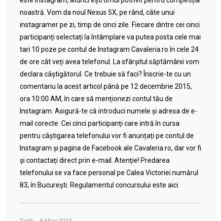
este Instagram, atunci ești omul potrivit pentru competiția
noastră. Vom da noul Nexus 5X, pe rând, câte unui
instagramer pe zi, timp de cinci zile. Fiecare dintre cei cinci
participanți selectați la întâmplare va putea posta cele mai
tari 10 poze pe contul de Instagram Cavaleria.ro în cele 24
de ore cât veți avea telefonul. La sfârșitul săptămânii vom
declara câștigătorul. Ce trebuie să faci? Înscrie-te cu un
comentariu la acest articol până pe 12 decembrie 2015,
ora 10:00 AM, în care să menționezi contul tău de
Instagram. Asigură-te că introduci numele și adresa de e-
mail corecte. Cei cinci participanți care intră în cursa
pentru câștigarea telefonului vor fi anunțați pe contul de
Instagram și pagina de Facebook ale Cavaleria.ro, dar vor fi
și contactați direct prin e-mail. Atenție! Predarea
telefonului se va face personal pe Calea Victoriei numărul
83, în București. Regulamentul concursului este aici.
Tech
6 May 2015