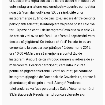
ul. Dacă prima rețea socială pe care o deschizi în fiecare zi
este Instagram, atunci ești omul potrivit pentru competiția
noastră. Vom da noul Nexus 5X, pe rând, câte unui
instagramer pe zi, timp de cinci zile. Fiecare dintre cei cinci
participanți selectați la întâmplare va putea posta cele mai
tari 10 poze pe contul de Instagram Cavaleria.ro în cele 24
de ore cât veți avea telefonul. La sfârșitul săptămânii vom
declara câștigătorul. Ce trebuie să faci? Înscrie-te cu un
comentariu la acest articol până pe 12 decembrie 2015,
ora 10:00 AM, în care să menționezi contul tău de
Instagram. Asigură-te că introduci numele și adresa de e-
mail corecte. Cei cinci participanți care intră în cursa
pentru câștigarea telefonului vor fi anunțați pe contul de
Instagram și pagina de Facebook ale Cavaleria.ro, dar vor fi
și contactați direct prin e-mail. Atenție! Predarea
telefonului se va face personal pe Calea Victoriei numărul
83, în București. Regulamentul concursului este aici.