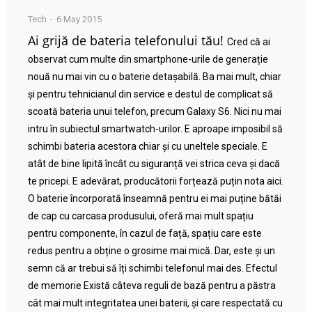
Tech
6 May 2015
Ai grijă de bateria telefonului tău!
Cred că ai
observat cum multe din smartphone-urile de generație
nouă nu mai vin cu o baterie detașabilă. Ba mai mult, chiar
și pentru tehnicianul din service e destul de complicat să
scoată bateria unui telefon, precum Galaxy S6. Nici nu mai
intru în subiectul smartwatch-urilor. E aproape imposibil să
schimbi bateria acestora chiar și cu uneltele speciale. E
atât de bine lipită încât cu siguranță vei strica ceva și dacă
te pricepi. E adevărat, producătorii forțează puțin nota aici.
O baterie încorporată înseamnă pentru ei mai puține bătăi
de cap cu carcasa produsului, oferă mai mult spațiu
pentru componente, în cazul de față, spațiu care este
redus pentru a obține o grosime mai mică. Dar, este și un
semn că ar trebui să îți schimbi telefonul mai des. Efectul
de memorie Există câteva reguli de bază pentru a păstra
cât mai mult integritatea unei baterii, și care respectată cu