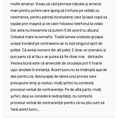
multe amenzi. Vreau să văd permise ridicate și amenzi
mari pentru șoferii care ajung să îi înfurie pe ceilalți cu
nesimțirea, pentru părinții inconștienți care își lasă copiii să
țopăie prin mașină și cei care folosesc telefonul la volan.
Dar asta nu înseamnă că putem fi de acord cu abuzul.
Coloană mare la semafor. Toată lumea ocolește groapa
uriașă trecând pe contrasens iar tu ești singurul oprit de
poliție. Că aveai numere din alt județ. E doar un scenariu și
pun pariu că al tău s-ar putea să fie chiar mai… distractiv.
Vestea bună este că amenzile de circulaţie pot fi foarte
uşor anulate în instanţă. Acest lucru nu se întâmplă aşa de
des pentru că, descurajaţi de ideea unui proces care
presupune timp şi costuri, mulţi şoferi nu contestă
procesul-verbal de contravenţie. Pe de altă parte, mulţi
şoferi, deşi se consideră nedreptăţiţi, nu contestă
procesul-verbal de contravenţie pentru că nu ştiu cum să
facă acest lucru.,...