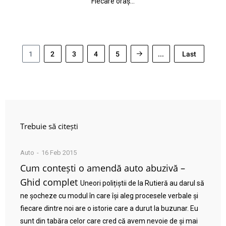
Fiecare oraș…
1
2
3
4
5
...
Last
Trebuie să citești
Auto
16 Feb 2015
Cum contești o amendă auto abuzivă –
Ghid complet
Uneori polițiștii de la Rutieră au darul să
ne șocheze cu modul în care își aleg procesele verbale și
fiecare dintre noi are o istorie care a durut la buzunar. Eu
sunt din tabăra celor care cred că avem nevoie de și mai