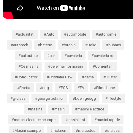
actualitati
Auto
automobile
autonomie
autotech
baterie
bitcoin
Bolid
buhnici
cai putere
car
cavaleria
cavaleria.ro
Ce masina
cele mai noi masini
Comentarii
Conducator
Cristiana Czw
dacia
Duster
Elvetia
eqg
EQS
EV
Filme bune
g-class
george buhnici
koenigesgg
lifestyle
masina
masini
masini electrice
masini electrice scumpe
masini noi
masini rapide
Masini scumpe
mclaren
mercedes
s-class