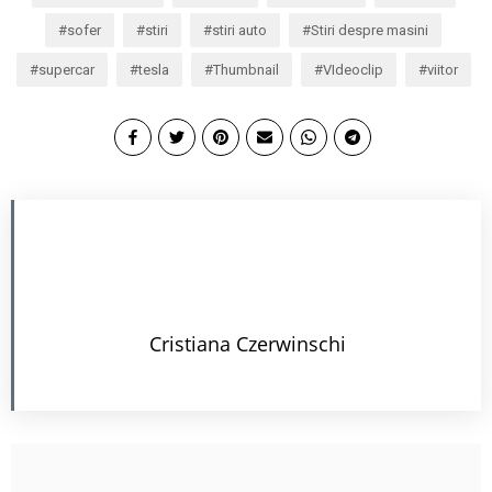
sofer
stiri
stiri auto
Stiri despre masini
supercar
tesla
Thumbnail
VIdeoclip
viitor
Cristiana Czerwinschi