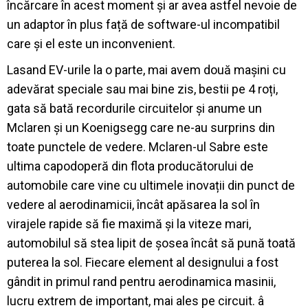
încărcare în acest moment și ar avea astfel nevoie de
un adaptor în plus față de software-ul incompatibil
care și el este un inconvenient.
Lasand EV-urile la o parte, mai avem două mașini cu
adevărat speciale sau mai bine zis, bestii pe 4 roți,
gata să bată recordurile circuitelor și anume un
Mclaren și un Koenigsegg care ne-au surprins din
toate punctele de vedere. Mclaren-ul Sabre este
ultima capodoperă din flota producătorului de
automobile care vine cu ultimele inovații din punct de
vedere al aerodinamicii, încât apăsarea la sol în
virajele rapide să fie maximă și la viteze mari,
automobilul să stea lipit de șosea încât să pună toată
puterea la sol. Fiecare element al designului a fost
gândit in primul rand pentru aerodinamica masinii,
lucru extrem de important, mai ales pe circuit. â