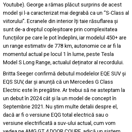
Youtube). George a rămas plăcut surprins de acest
model și l-a caracterizat mai degrabă ca un “S-Class al
viitorului”. Ecranele din interior îți taie răsuflarea și
sunt de-a dreptul copleșitoare prin complexitatea
funcțiilor pe care le pot îndeplini, iar modelul 450+ are
un range estimativ de 778 km, autonomie ce ar fi la
momentul actual pe locul 1 în lume, peste Tesla
Model S Long Range, actualul deținator al recordului.
Britta Seeger confirmă debutul modelelor EQE SUV și
EQS SUV, dar și anunță că un Mercedes G Class
Electric este în pregătire. Ar trebui să ne asteptam la
un debut în 2024 cât și la un model de concept în
Septembrie 2021. Nu știm multe detalii despre el,
dacă ar fi o versiune EQG total electrică sau o
versiune electrificată a suv-ului actual, cum vom
vedea pe AMG GT 4 DOOR COUPE, adică un sistem