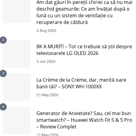
Am dat găuri în pereții chiriei ca să nu mai
deschid geamurile: Ce am învățat după o
lună cu un sistem de ventilație cu
recuperare de căldură
3 Aug 2026
2
8K A MURIT! – Tot ce trebuie să știi despre
televizoarele LG OLED 2026
5 Jun 2026
3
La Crème de la Crème, dar, merită oare
banii tăi? – SONY WH-1000XX
21 May 2026
4
Generator de Anxietate? Sau, cel mai bun
smartwatch? – Huawei Watch Fit 5 & 5 Pro
– Review Complet
11 May 2026