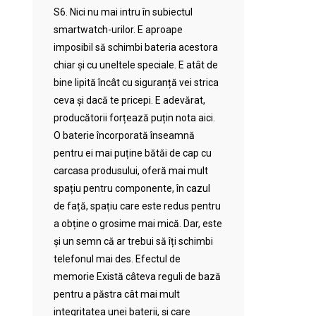
S6. Nici nu mai intru în subiectul
smartwatch-urilor. E aproape
imposibil să schimbi bateria acestora
chiar și cu uneltele speciale. E atât de
bine lipită încât cu siguranță vei strica
ceva și dacă te pricepi. E adevărat,
producătorii forțează puțin nota aici.
O baterie încorporată înseamnă
pentru ei mai puține bătăi de cap cu
carcasa produsului, oferă mai mult
spațiu pentru componente, în cazul
de față, spațiu care este redus pentru
a obține o grosime mai mică. Dar, este
și un semn că ar trebui să îți schimbi
telefonul mai des. Efectul de
memorie Există câteva reguli de bază
pentru a păstra cât mai mult
integritatea unei baterii, și care