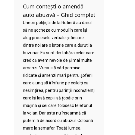
Cum contești o amendă
auto abuzivă – Ghid complet
Uneori polițiștii de la Rutieră au darul
să ne șocheze cu modul în care își
aleg procesele verbale și fiecare
dintre noi are o istorie care a durut la
buzunar. Eu sunt din tabăra celor care
cred că avem nevoie de și mai multe
amenzi. Vreau să văd permise
ridicate și amenzi mari pentru șoferii
care ajung să îi înfurie pe ceilalți cu
nesimțirea, pentru părinții inconștienți
care își lasă copiii să țopăie prin
mașină și cei care folosesc telefonul
la volan. Dar asta nu înseamnă că
putem fi de acord cu abuzul. Coloană
mare la semafor. Toată lumea