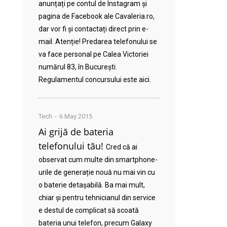
anunțați pe contul de Instagram și
pagina de Facebook ale Cavaleria.ro,
dar vor fi și contactați direct prin e-
mail. Atenție! Predarea telefonului se
va face personal pe Calea Victoriei
numărul 83, în București.
Regulamentul concursului este aici.
Tech
6 May 2015
Ai grijă de bateria
telefonului tău!
Cred că ai
observat cum multe din smartphone-
urile de generație nouă nu mai vin cu
o baterie detașabilă. Ba mai mult,
chiar și pentru tehnicianul din service
e destul de complicat să scoată
bateria unui telefon, precum Galaxy