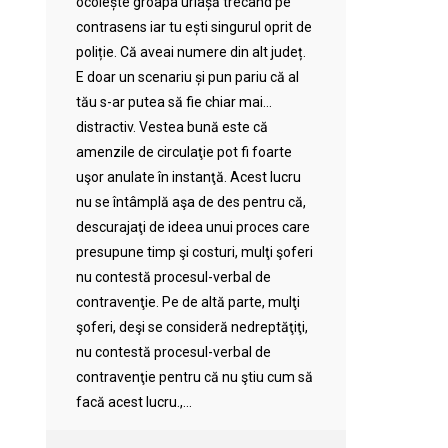
ocolește groapa uriașă trecând pe
contrasens iar tu ești singurul oprit de
poliție. Că aveai numere din alt județ.
E doar un scenariu și pun pariu că al
tău s-ar putea să fie chiar mai…
distractiv. Vestea bună este că
amenzile de circulaţie pot fi foarte
uşor anulate în instanţă. Acest lucru
nu se întâmplă aşa de des pentru că,
descurajaţi de ideea unui proces care
presupune timp şi costuri, mulţi şoferi
nu contestă procesul-verbal de
contravenţie. Pe de altă parte, mulţi
şoferi, deşi se consideră nedreptăţiţi,
nu contestă procesul-verbal de
contravenţie pentru că nu ştiu cum să
facă acest lucru.,...