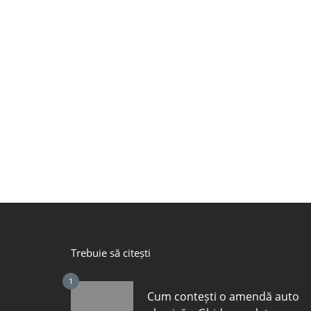
Trebuie să citești
1
Cum contești o amendă auto