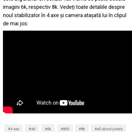
imagini 6k, respectiv 8k. Vedeți toate detaliile despre
noul stabilizator în 4 axe și camera atașată lui în clipul
de mai jos:
4 axe
4d
6k
800
8k
all about pixels