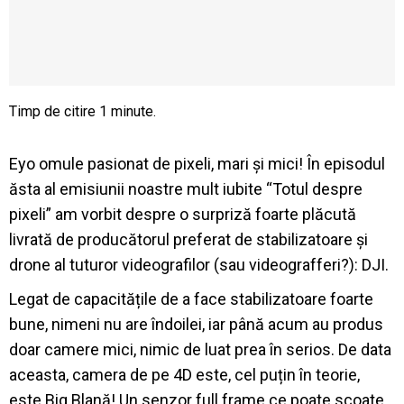
Eyo omule pasionat de pixeli, mari și mici! În episodul
ăsta al emisiunii noastre mult iubite “Totul despre
pixeli” am vorbit despre o surpriză foarte plăcută
livrată de producătorul preferat de stabilizatoare și
drone al tuturor videografilor (sau videografferi?): DJI.
Legat de capacitățile de a face stabilizatoare foarte
bune, nimeni nu are îndoilei, iar până acum au produs
doar camere mici, nimic de luat prea în serios. De data
aceasta, camera de pe 4D este, cel puțin în teorie,
este Big Blană! Un senzor full frame ce poate scoate