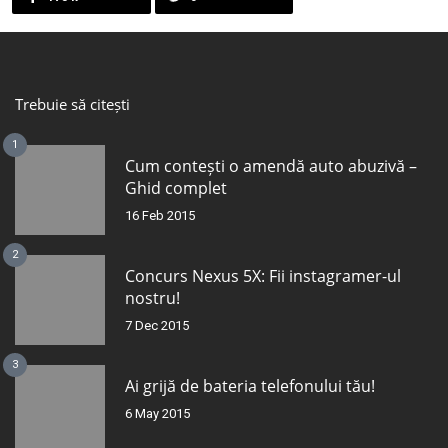
Trebuie să citești
1
Cum contești o amendă auto abuzivă –
Ghid complet
16 Feb 2015
2
Concurs Nexus 5X: Fii instagramer-ul
nostru!
7 Dec 2015
3
Ai grijă de bateria telefonului tău!
6 May 2015