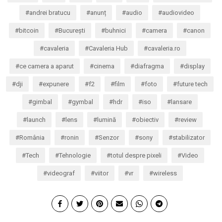
andrei bratucu
anunț
audio
audiovideo
bitcoin
București
buhnici
camera
canon
cavaleria
Cavaleria Hub
cavaleria.ro
ce camera a aparut
cinema
diafragma
display
dji
expunere
f2
film
foto
future tech
gimbal
gymbal
hdr
iso
lansare
launch
lens
lumină
obiectiv
review
România
ronin
Senzor
sony
stabilizator
Tech
Tehnologie
totul despre pixeli
Video
videograf
viitor
vr
wireless