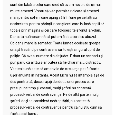
sunt din tabăra celor care cred că avem nevoie de și mai
multe amenzi. Vreau să văd permise ridicate și amenzi
mari pentru șoferii care ajung să îi înfurie pe ceilalți cu
nesimțirea, pentru părinții inconștienți care își lasă copiii să
țopăie prin mașină și cei care folosesc telefonul la volan.
Dar asta nu înseamnă că putem fi de acord cu abuzul.
Coloană mare la semafor. Toată lumea ocolește groapa
uriașă trecând pe contrasens iar tu ești singurul oprit de
poliție. Că aveai numere din alt județ. E doar un scenariu și
pun pariu că al tău s-ar putea să fie chiar mai… distractiv.
Vestea bună este că amenzile de circulaţie pot fi foarte
uşor anulate în instanţă. Acest lucru nu se întâmplă aşa de
des pentru că, descurajaţi de ideea unui proces care
presupune timp şi costuri, mulţi şoferi nu contestă
procesul-verbal de contravenţie. Pe de altă parte, mulţi
şoferi, deşi se consideră nedreptăţiţi, nu contestă
procesul-verbal de contravenţie pentru că nu ştiu cum să
facă acest lucru.,...