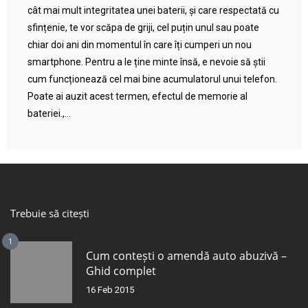
cât mai mult integritatea unei baterii, și care respectată cu
sfințenie, te vor scăpa de griji, cel puțin unul sau poate
chiar doi ani din momentul în care îți cumperi un nou
smartphone. Pentru a le ține minte însă, e nevoie să știi
cum funcționează cel mai bine acumulatorul unui telefon.
Poate ai auzit acest termen, efectul de memorie al
bateriei.,...
Trebuie să citești
1
Cum contești o amendă auto abuzivă –
Ghid complet
16 Feb 2015