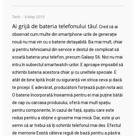
Tech
6 May 2015
Ai grijă de bateria telefonului tău!
Cred că ai
observat cum multe din smartphone-urile de generație
nouă nu mai vin cu o baterie detașabilă. Ba mai mult, chiar
și pentru tehnicianul din service e destul de complicat să
scoată bateria unui telefon, precum Galaxy S6. Nici nu mai
intru în subiectul smartwatch-urilor. E aproape imposibil să
schimbi bateria acestora chiar și cu uneltele speciale. E
atât de bine lipită încât cu siguranță vei strica ceva și dacă
te pricepi. E adevărat, producătorii forțează puțin nota aici.
O baterie încorporată înseamnă pentru ei mai puține bătăi
de cap cu carcasa produsului, oferă mai mult spațiu
pentru componente, în cazul de față, spațiu care este
redus pentru a obține o grosime mai mică. Dar, este și un
semn că ar trebui să îți schimbi telefonul mai des. Efectul
de memorie Există câteva reguli de bază pentru a păstra