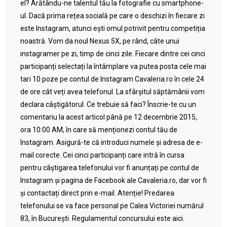
el? Arătându-ne talentul tău la fotografie cu smartphone-
ul. Dacă prima rețea socială pe care o deschizi în fiecare zi
este Instagram, atunci ești omul potrivit pentru competiția
noastră. Vom da noul Nexus 5X, pe rând, câte unui
instagramer pe zi, timp de cinci zile. Fiecare dintre cei cinci
participanți selectați la întâmplare va putea posta cele mai
tari 10 poze pe contul de Instagram Cavaleria.ro în cele 24
de ore cât veți avea telefonul. La sfârșitul săptămânii vom
declara câștigătorul. Ce trebuie să faci? Înscrie-te cu un
comentariu la acest articol până pe 12 decembrie 2015,
ora 10:00 AM, în care să menționezi contul tău de
Instagram. Asigură-te că introduci numele și adresa de e-
mail corecte. Cei cinci participanți care intră în cursa
pentru câștigarea telefonului vor fi anunțați pe contul de
Instagram și pagina de Facebook ale Cavaleria.ro, dar vor fi
și contactați direct prin e-mail. Atenție! Predarea
telefonului se va face personal pe Calea Victoriei numărul
83, în București. Regulamentul concursului este aici.