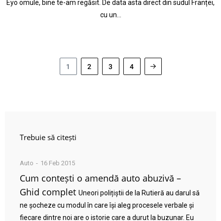
Eyo omule, bine te-am regăsit. De data asta direct din sudul Franței,
cu un…
1
2
3
4
Trebuie să citești
Auto
16 Feb 2015
Cum contești o amendă auto abuzivă –
Ghid complet
Uneori polițiștii de la Rutieră au darul să
ne șocheze cu modul în care își aleg procesele verbale și
fiecare dintre noi are o istorie care a durut la buzunar. Eu