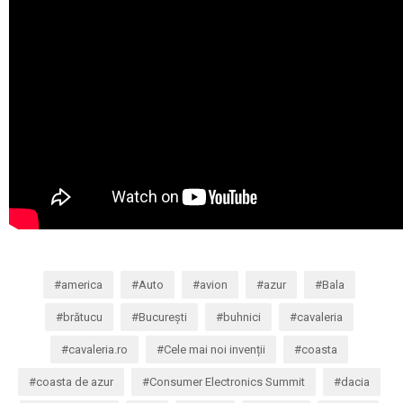
america
Auto
avion
azur
Bala
brătucu
București
buhnici
cavaleria
cavaleria.ro
Cele mai noi invenții
coasta
coasta de azur
Consumer Electronics Summit
dacia