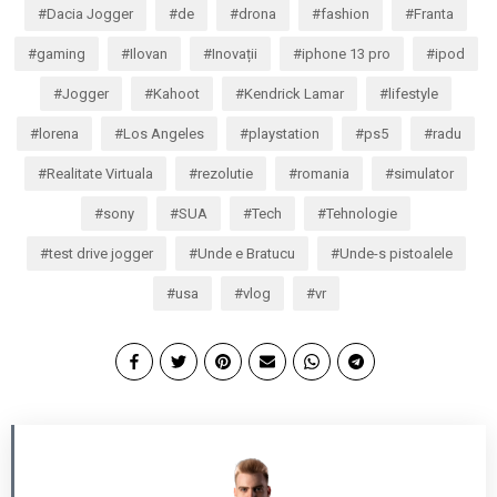
Dacia Jogger
de
drona
fashion
Franta
gaming
Ilovan
Inovații
iphone 13 pro
ipod
Jogger
Kahoot
Kendrick Lamar
lifestyle
lorena
Los Angeles
playstation
ps5
radu
Realitate Virtuala
rezolutie
romania
simulator
sony
SUA
Tech
Tehnologie
test drive jogger
Unde e Bratucu
Unde-s pistoalele
usa
vlog
vr