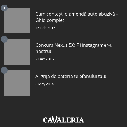
1
Cum contești o amendă auto abuzivă –
Ghid complet
16 Feb 2015
2
Concurs Nexus 5X: Fii instagramer-ul
nostru!
7 Dec 2015
3
Ai grijă de bateria telefonului tău!
6 May 2015