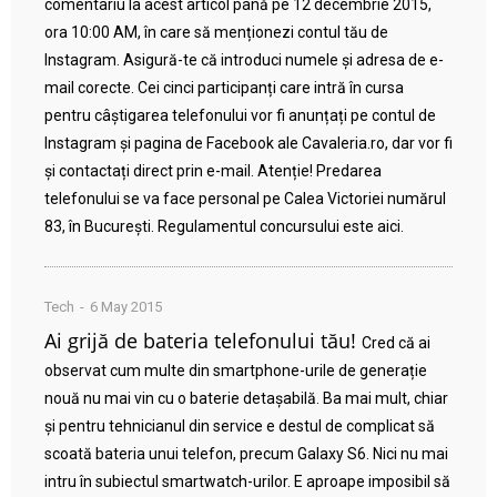
comentariu la acest articol până pe 12 decembrie 2015,
ora 10:00 AM, în care să menționezi contul tău de
Instagram. Asigură-te că introduci numele și adresa de e-
mail corecte. Cei cinci participanți care intră în cursa
pentru câștigarea telefonului vor fi anunțați pe contul de
Instagram și pagina de Facebook ale Cavaleria.ro, dar vor fi
și contactați direct prin e-mail. Atenție! Predarea
telefonului se va face personal pe Calea Victoriei numărul
83, în București. Regulamentul concursului este aici.
Tech
6 May 2015
Ai grijă de bateria telefonului tău!
Cred că ai
observat cum multe din smartphone-urile de generație
nouă nu mai vin cu o baterie detașabilă. Ba mai mult, chiar
și pentru tehnicianul din service e destul de complicat să
scoată bateria unui telefon, precum Galaxy S6. Nici nu mai
intru în subiectul smartwatch-urilor. E aproape imposibil să