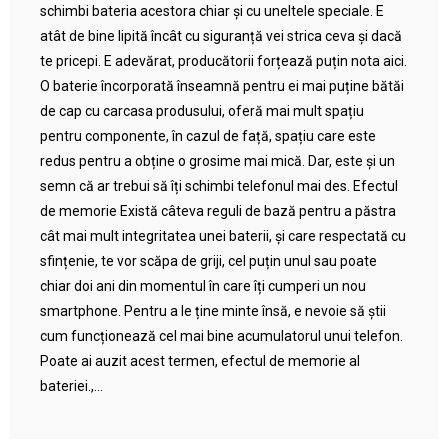
schimbi bateria acestora chiar și cu uneltele speciale. E
atât de bine lipită încât cu siguranță vei strica ceva și dacă
te pricepi. E adevărat, producătorii forțează puțin nota aici.
O baterie încorporată înseamnă pentru ei mai puține bătăi
de cap cu carcasa produsului, oferă mai mult spațiu
pentru componente, în cazul de față, spațiu care este
redus pentru a obține o grosime mai mică. Dar, este și un
semn că ar trebui să îți schimbi telefonul mai des. Efectul
de memorie Există câteva reguli de bază pentru a păstra
cât mai mult integritatea unei baterii, și care respectată cu
sfințenie, te vor scăpa de griji, cel puțin unul sau poate
chiar doi ani din momentul în care îți cumperi un nou
smartphone. Pentru a le ține minte însă, e nevoie să știi
cum funcționează cel mai bine acumulatorul unui telefon.
Poate ai auzit acest termen, efectul de memorie al
bateriei.,...