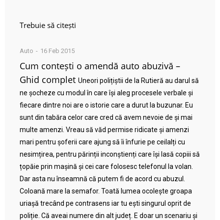
Trebuie să citești
Auto
16 Feb 2015
Cum contești o amendă auto abuzivă –
Ghid complet
Uneori polițiștii de la Rutieră au darul să
ne șocheze cu modul în care își aleg procesele verbale și
fiecare dintre noi are o istorie care a durut la buzunar. Eu
sunt din tabăra celor care cred că avem nevoie de și mai
multe amenzi. Vreau să văd permise ridicate și amenzi
mari pentru șoferii care ajung să îi înfurie pe ceilalți cu
nesimțirea, pentru părinții inconștienți care își lasă copiii să
țopăie prin mașină și cei care folosesc telefonul la volan.
Dar asta nu înseamnă că putem fi de acord cu abuzul.
Coloană mare la semafor. Toată lumea ocolește groapa
uriașă trecând pe contrasens iar tu ești singurul oprit de
poliție. Că aveai numere din alt județ. E doar un scenariu și