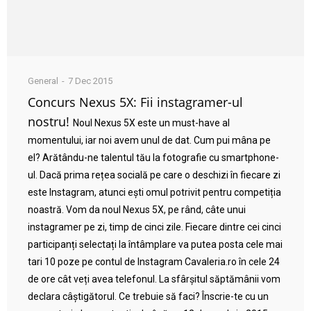
General
7 Dec 2015
Concurs Nexus 5X: Fii instagramer-ul
nostru!
Noul Nexus 5X este un must-have al
momentului, iar noi avem unul de dat. Cum pui mâna pe
el? Arătându-ne talentul tău la fotografie cu smartphone-
ul. Dacă prima rețea socială pe care o deschizi în fiecare zi
este Instagram, atunci ești omul potrivit pentru competiția
noastră. Vom da noul Nexus 5X, pe rând, câte unui
instagramer pe zi, timp de cinci zile. Fiecare dintre cei cinci
participanți selectați la întâmplare va putea posta cele mai
tari 10 poze pe contul de Instagram Cavaleria.ro în cele 24
de ore cât veți avea telefonul. La sfârșitul săptămânii vom
declara câștigătorul. Ce trebuie să faci? Înscrie-te cu un