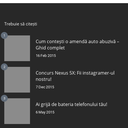
Trebuie să citești
1
Cum contești o amendă auto abuzivă –
Ghid complet
16 Feb 2015
2
Concurs Nexus 5X: Fii instagramer-ul
nostru!
7 Dec 2015
3
Ai grijă de bateria telefonului tău!
6 May 2015