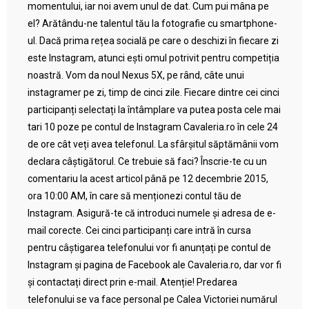
momentului, iar noi avem unul de dat. Cum pui mâna pe
el? Arătându-ne talentul tău la fotografie cu smartphone-
ul. Dacă prima rețea socială pe care o deschizi în fiecare zi
este Instagram, atunci ești omul potrivit pentru competiția
noastră. Vom da noul Nexus 5X, pe rând, câte unui
instagramer pe zi, timp de cinci zile. Fiecare dintre cei cinci
participanți selectați la întâmplare va putea posta cele mai
tari 10 poze pe contul de Instagram Cavaleria.ro în cele 24
de ore cât veți avea telefonul. La sfârșitul săptămânii vom
declara câștigătorul. Ce trebuie să faci? Înscrie-te cu un
comentariu la acest articol până pe 12 decembrie 2015,
ora 10:00 AM, în care să menționezi contul tău de
Instagram. Asigură-te că introduci numele și adresa de e-
mail corecte. Cei cinci participanți care intră în cursa
pentru câștigarea telefonului vor fi anunțați pe contul de
Instagram și pagina de Facebook ale Cavaleria.ro, dar vor fi
și contactați direct prin e-mail. Atenție! Predarea
telefonului se va face personal pe Calea Victoriei numărul