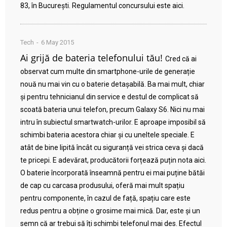
83, în București. Regulamentul concursului este aici.
Tech
6 May 2015
Ai grijă de bateria telefonului tău!
Cred că ai
observat cum multe din smartphone-urile de generație
nouă nu mai vin cu o baterie detașabilă. Ba mai mult, chiar
și pentru tehnicianul din service e destul de complicat să
scoată bateria unui telefon, precum Galaxy S6. Nici nu mai
intru în subiectul smartwatch-urilor. E aproape imposibil să
schimbi bateria acestora chiar și cu uneltele speciale. E
atât de bine lipită încât cu siguranță vei strica ceva și dacă
te pricepi. E adevărat, producătorii forțează puțin nota aici.
O baterie încorporată înseamnă pentru ei mai puține bătăi
de cap cu carcasa produsului, oferă mai mult spațiu
pentru componente, în cazul de față, spațiu care este
redus pentru a obține o grosime mai mică. Dar, este și un
semn că ar trebui să îți schimbi telefonul mai des. Efectul