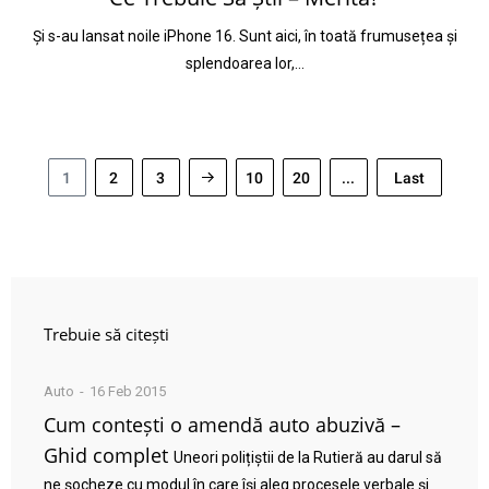
Și s-au lansat noile iPhone 16. Sunt aici, în toată frumusețea și
splendoarea lor,…
1
2
3
10
20
...
Last
Trebuie să citești
Auto
16 Feb 2015
Cum contești o amendă auto abuzivă –
Ghid complet
Uneori polițiștii de la Rutieră au darul să
ne șocheze cu modul în care își aleg procesele verbale și