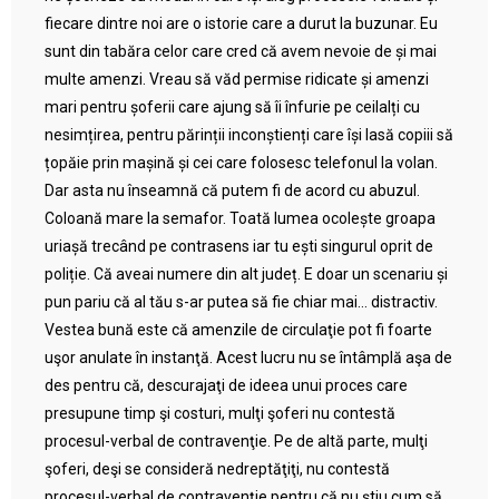
fiecare dintre noi are o istorie care a durut la buzunar. Eu
sunt din tabăra celor care cred că avem nevoie de și mai
multe amenzi. Vreau să văd permise ridicate și amenzi
mari pentru șoferii care ajung să îi înfurie pe ceilalți cu
nesimțirea, pentru părinții inconștienți care își lasă copiii să
țopăie prin mașină și cei care folosesc telefonul la volan.
Dar asta nu înseamnă că putem fi de acord cu abuzul.
Coloană mare la semafor. Toată lumea ocolește groapa
uriașă trecând pe contrasens iar tu ești singurul oprit de
poliție. Că aveai numere din alt județ. E doar un scenariu și
pun pariu că al tău s-ar putea să fie chiar mai… distractiv.
Vestea bună este că amenzile de circulaţie pot fi foarte
uşor anulate în instanţă. Acest lucru nu se întâmplă aşa de
des pentru că, descurajaţi de ideea unui proces care
presupune timp şi costuri, mulţi şoferi nu contestă
procesul-verbal de contravenţie. Pe de altă parte, mulţi
şoferi, deşi se consideră nedreptăţiţi, nu contestă
procesul-verbal de contravenţie pentru că nu ştiu cum să