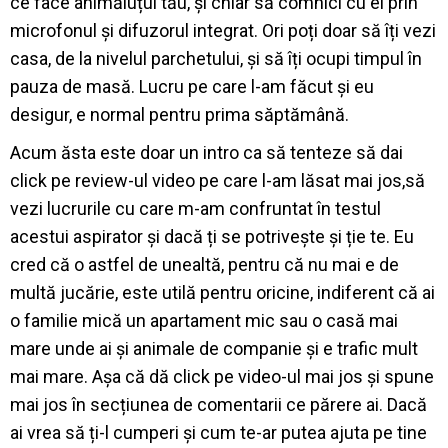
ce face animăluțul tău, și chiar să comnici cu el prin
microfonul și difuzorul integrat. Ori poți doar să îți vezi
casa, de la nivelul parchetului, și să îți ocupi timpul în
pauza de masă. Lucru pe care l-am făcut și eu
desigur, e normal pentru prima săptămână.
Acum ăsta este doar un intro ca să tenteze să dai
click pe review-ul video pe care l-am lăsat mai jos,să
vezi lucrurile cu care m-am confruntat în testul
acestui aspirator și dacă ți se potrivește și ție te. Eu
cred că o astfel de unealtă, pentru că nu mai e de
multă jucărie, este utilă pentru oricine, indiferent că ai
o familie mică un apartament mic sau o casă mai
mare unde ai și animale de companie și e trafic mult
mai mare. Așa că dă click pe video-ul mai jos și spune
mai jos în secțiunea de comentarii ce părere ai. Dacă
ai vrea să ți-l cumperi și cum te-ar putea ajuta pe tine