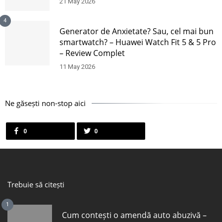
21 May 2026
4
Generator de Anxietate? Sau, cel mai bun
smartwatch? – Huawei Watch Fit 5 & 5 Pro
– Review Complet
11 May 2026
Ne găsești non-stop aici
0
0
Trebuie să citești
1
Cum contești o amendă auto abuzivă –