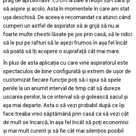
prag de aproximativ 1,5 cm la baie a reușit să-l sară și
să aspire și acolo. Asta în momentele în care am stat
ușa deschisă. De aceea e recomandat ca atunci când
cumperi un astfel de aspirator să ai grijă să nu ai
foarte multe chestii lăsate pe jos prin casă, să le ridici
să le pui pe rafturi să le așezi frumos în așa fel încât
să poată să îți acopere o suprafață cât mai mare.
În plus de asta aplicația cu care vine aspiratorul este
spectaculos de bine configurată și extrem de ușor de
customizat fiecare funcție poți să-i spui să spele
periile la un anumit interval de timp cât să dureze
uscarea periilor, la ce interval să-și golească sacul și
așa mai departe. Asta o să vezi probabil după ce își
face treaba vreo săptămână prin casă ca să vezi cât
de mult se încarcă, în așa fel încât să poți economisi
și mai mult curent și să fie cât mai silențios posibil.