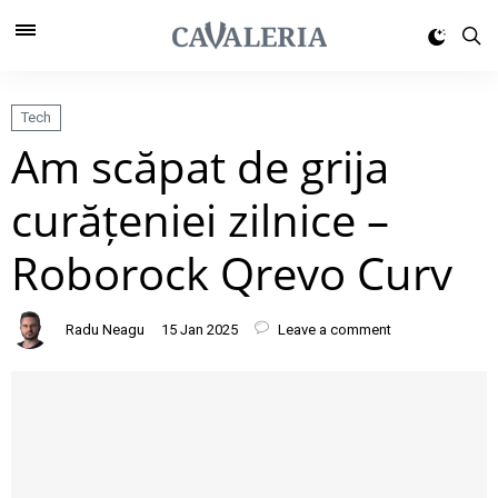
Tech
Am scăpat de grija
curățeniei zilnice –
Roborock Qrevo Curv
Radu Neagu
15 Jan 2025
Leave a comment