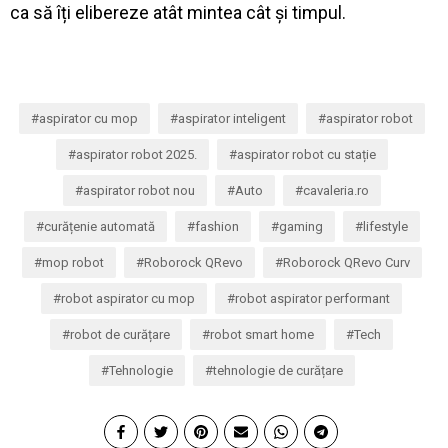
ca să îți elibereze atât mintea cât și timpul.
aspirator cu mop
aspirator inteligent
aspirator robot
aspirator robot 2025.
aspirator robot cu stație
aspirator robot nou
Auto
cavaleria.ro
curățenie automată
fashion
gaming
lifestyle
mop robot
Roborock QRevo
Roborock QRevo Curv
robot aspirator cu mop
robot aspirator performant
robot de curățare
robot smart home
Tech
Tehnologie
tehnologie de curățare