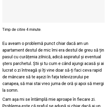
Eu aveam o problemă punct chiar dacă am un
apartament destul de mic îmi era destul de greu să țin
pasul cu curățenia zilnică, adică aspiratul și eventual
șters parchetul. Știi și tu cum e când ajungi acasă și ai
lucrat o zi întreagă și îți vine doar să-ți faci ceva rapid
de mâncare să te așezi în fața televizorului pe
canapea, să mai stai vreo juma de oră și apoi să mergi
la somn.
Cam așa mi se întâmplă mie aproape în fiecare zi.
Problema este că praful se adună și chiar dacă ai un