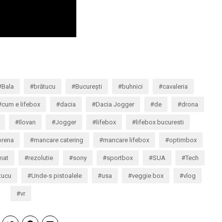
Bala
brătucu
București
buhnici
cavaleria
cum e lifebox
dacia
Dacia Jogger
de
drona
Ilovan
Jogger
lifebox
lifebox bucuresti
orena
mancare catering
mancare lifebox
optimbox
mat
rezolutie
sony
sportbox
SUA
Tech
tucu
Unde-s pistoalele
usa
veggie box
vlog
vr