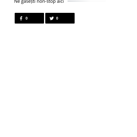
Ne găsești non-stop aici
0
0