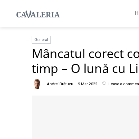
H
General
Mâncatul corect co
timp – O lună cu L
Andrei Brătucu
9 Mar 2022
Leave a commen