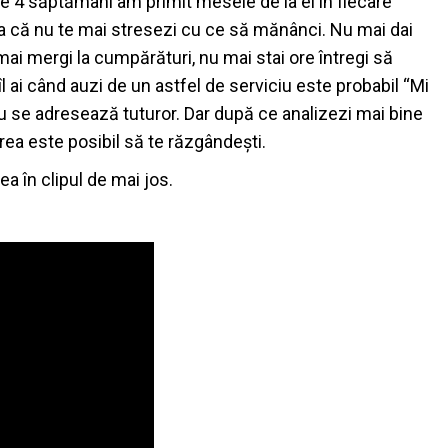
e 4 săptămâni am primit mesele de la ei în fiecare
a că nu te mai stresezi cu ce să mănânci. Nu mai dai
u mai mergi la cumpărături, nu mai stai ore întregi să
îl ai când auzi de un astfel de serviciu este probabil “Mi
u se adresează tuturor. Dar după ce analizezi mai bine
area este posibil să te răzgândești.
ea în clipul de mai jos.