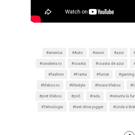
america
Auto
avion
azur
cavaleria.ro
coasta
coasta de azur
fashion
Franta
fumat
gaming
lifebox.ro
lifestyle
livrare lifebox
l
pret lifebox
ps5
radu
renunta la fu
Tehnologie
test drive jogger
Unde e Bra