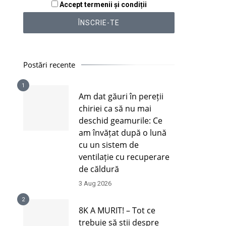
Accept termenii și condiții
Postări recente
1
Am dat găuri în pereții
chiriei ca să nu mai
deschid geamurile: Ce
am învățat după o lună
cu un sistem de
ventilație cu recuperare
de căldură
3 Aug 2026
2
8K A MURIT! – Tot ce
trebuie să știi despre