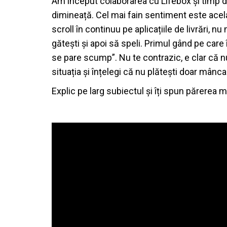
Am început colaborarea cu Lifebox și timp d
dimineață. Cel mai fain sentiment este acel
scroll în continuu pe aplicațiile de livrări, n
gătești și apoi să speli. Primul gând pe care 
se pare scump”. Nu te contrazic, e clar că n
situația și înțelegi că nu plătești doar mânc
Explic pe larg subiectul și îți spun părerea m