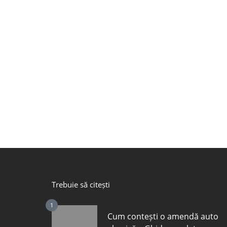
Trebuie să citești
1
Cum contești o amendă auto