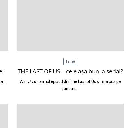
Filme
e!
THE LAST OF US – ce e așa bun la serial?
aga…
Am văzut primul episod din The Last of Us și m-a pus pe
gânduri..…