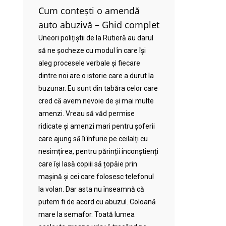
Cum contești o amendă
auto abuzivă – Ghid complet
Uneori polițiștii de la Rutieră au darul
să ne șocheze cu modul în care își
aleg procesele verbale și fiecare
dintre noi are o istorie care a durut la
buzunar. Eu sunt din tabăra celor care
cred că avem nevoie de și mai multe
amenzi. Vreau să văd permise
ridicate și amenzi mari pentru șoferii
care ajung să îi înfurie pe ceilalți cu
nesimțirea, pentru părinții inconștienți
care își lasă copiii să țopăie prin
mașină și cei care folosesc telefonul
la volan. Dar asta nu înseamnă că
putem fi de acord cu abuzul. Coloană
mare la semafor. Toată lumea