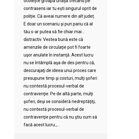
ocolește groapa uriașă trecând pe
contrasens iar tu ești singurul oprit de
poliție. Că aveai numere din alt județ.
E doar un scenariu și pun pariu că al
tău s-ar putea să fie chiar mai…
distractiv. Vestea bună este că
amenzile de circulaţie pot fi foarte
uşor anulate în instanţă. Acest lucru
nu se întâmplă aşa de des pentru că,
descurajaţi de ideea unui proces care
presupune timp şi costuri, mulţi şoferi
nu contestă procesul-verbal de
contravenţie. Pe de altă parte, mulţi
şoferi, deşi se consideră nedreptăţiţi,
nu contestă procesul-verbal de
contravenţie pentru că nu ştiu cum să
facă acest lucru.,...