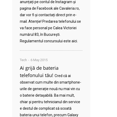
anunțați pe contul de Instagram și
pagina de Facebook ale Cavaleria.ro,
dar vor fi și contactați direct prin e-
mail. Atenție! Predarea telefonului se
va face personal pe Calea Victoriei
numărul 83, în București.
Regulamentul concursului este aici.
Tech
6 May 2015
Ai grijă de bateria
telefonului tău!
Cred că ai
observat cum multe din smartphone-
urile de generație nouă nu mai vin cu
o baterie detașabilă. Ba mai mult,
chiar și pentru tehnicianul din service
e destul de complicat să scoată
bateria unui telefon, precum Galaxy