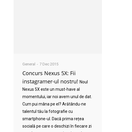
General
7 Dec 2015
Concurs Nexus 5X: Fii
instagramer-ul nostru!
Noul
Nexus 5X este un must-have al
momentului, iar noi avem unul de dat.
Cum pui mâna pe el? Arătându-ne
talentul tău la fotografie cu
smartphone-ul. Dacă prima rețea
socială pe care o deschizi în fiecare zi