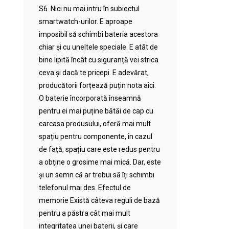
S6. Nici nu mai intru în subiectul
smartwatch-urilor. E aproape
imposibil să schimbi bateria acestora
chiar și cu uneltele speciale. E atât de
bine lipită încât cu siguranță vei strica
ceva și dacă te pricepi. E adevărat,
producătorii forțează puțin nota aici.
O baterie încorporată înseamnă
pentru ei mai puține bătăi de cap cu
carcasa produsului, oferă mai mult
spațiu pentru componente, în cazul
de față, spațiu care este redus pentru
a obține o grosime mai mică. Dar, este
și un semn că ar trebui să îți schimbi
telefonul mai des. Efectul de
memorie Există câteva reguli de bază
pentru a păstra cât mai mult
integritatea unei baterii, și care