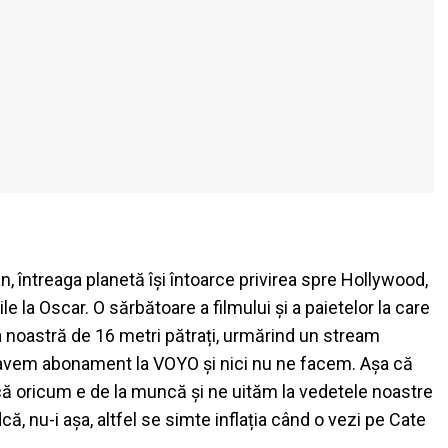
re an, întreaga planetă își întoarce privirea spre Hollywood,
le la Oscar. O sărbătoare a filmului și a paietelor la care
ra noastră de 16 metri pătrați, urmărind un stream
u avem abonament la VOYO și nici nu ne facem. Așa că
 că oricum e de la muncă și ne uităm la vedetele noastre
ă, nu-i așa, altfel se simte inflația când o vezi pe Cate