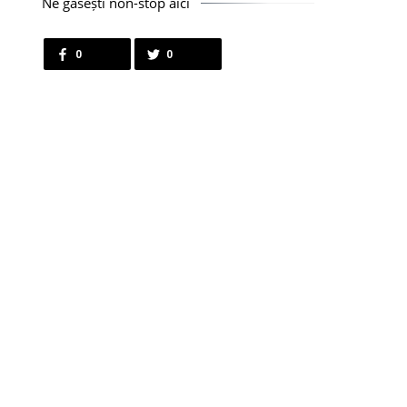
Ne găsești non-stop aici
0
0