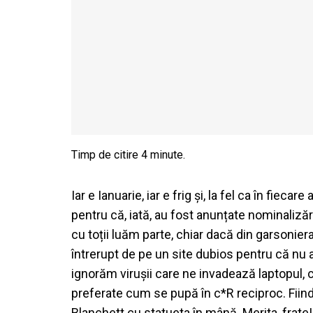
Iar e Ianuarie, iar e frig și, la fel ca în fieca
pentru că, iată, au fost anunțate nominalizări
cu toții luăm parte, chiar dacă din garsonie
întrerupt de pe un site dubios pentru că n
ignorăm virușii care ne invadează laptopul,
preferate cum se pupă în c*R reciproc. Fiindc
Blanchett cu statueta în mână. Merita, frate!