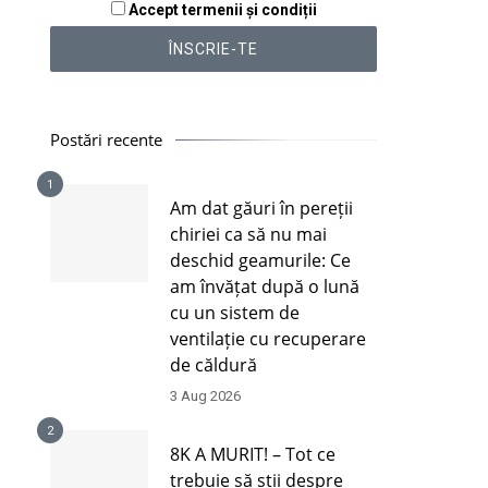
Accept termenii și condiții
Postări recente
1
Am dat găuri în pereții
chiriei ca să nu mai
deschid geamurile: Ce
am învățat după o lună
cu un sistem de
ventilație cu recuperare
de căldură
3 Aug 2026
2
8K A MURIT! – Tot ce
trebuie să știi despre