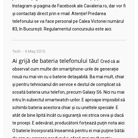
Instagram și pagina de Facebook ale Cavaleria.ro, dar vor fi
și contactați direct prin e-mail. Atenție! Predarea
telefonului se va face personal pe Calea Victoriei numărul
83, în București. Regulamentul concursului este aici.
Tech
6 May 2015
Ai grijă de bateria telefonului tău!
Cred că ai
observat cum multe din smartphone-urile de generație
nouă nu mai vin cu o baterie detașabilă. Ba mai mult, chiar
și pentru tehnicianul din service e destul de complicat să
scoată bateria unui telefon, precum Galaxy S6. Nici nu mai
intru în subiectul smartwatch-urilor. E aproape imposibil să
schimbi bateria acestora chiar și cu uneltele speciale. E
atât de bine lipită încât cu siguranță vei strica ceva și dacă
te pricepi. E adevărat, producătorii forțează puțin nota aici.
O baterie încorporată înseamnă pentru ei mai puține bătăi