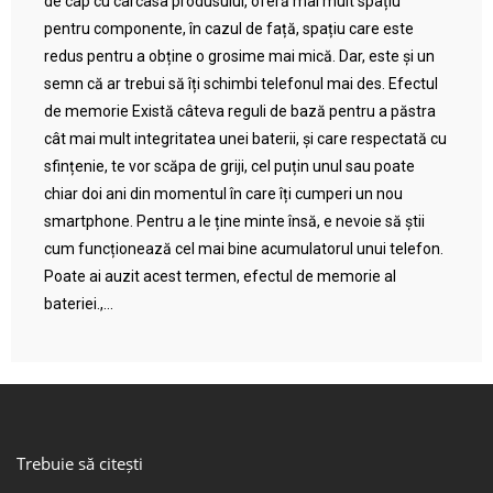
de cap cu carcasa produsului, oferă mai mult spațiu
pentru componente, în cazul de față, spațiu care este
redus pentru a obține o grosime mai mică. Dar, este și un
semn că ar trebui să îți schimbi telefonul mai des. Efectul
de memorie Există câteva reguli de bază pentru a păstra
cât mai mult integritatea unei baterii, și care respectată cu
sfințenie, te vor scăpa de griji, cel puțin unul sau poate
chiar doi ani din momentul în care îți cumperi un nou
smartphone. Pentru a le ține minte însă, e nevoie să știi
cum funcționează cel mai bine acumulatorul unui telefon.
Poate ai auzit acest termen, efectul de memorie al
bateriei.,...
Trebuie să citești