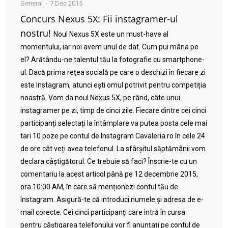
General
7 Dec 2015
Concurs Nexus 5X: Fii instagramer-ul
nostru!
Noul Nexus 5X este un must-have al
momentului, iar noi avem unul de dat. Cum pui mâna pe
el? Arătându-ne talentul tău la fotografie cu smartphone-
ul. Dacă prima rețea socială pe care o deschizi în fiecare zi
este Instagram, atunci ești omul potrivit pentru competiția
noastră. Vom da noul Nexus 5X, pe rând, câte unui
instagramer pe zi, timp de cinci zile. Fiecare dintre cei cinci
participanți selectați la întâmplare va putea posta cele mai
tari 10 poze pe contul de Instagram Cavaleria.ro în cele 24
de ore cât veți avea telefonul. La sfârșitul săptămânii vom
declara câștigătorul. Ce trebuie să faci? Înscrie-te cu un
comentariu la acest articol până pe 12 decembrie 2015,
ora 10:00 AM, în care să menționezi contul tău de
Instagram. Asigură-te că introduci numele și adresa de e-
mail corecte. Cei cinci participanți care intră în cursa
pentru câștigarea telefonului vor fi anunțați pe contul de