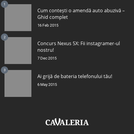
1
Cum contești o amendă auto abuzivă –
Ghid complet
16 Feb 2015
2
Concurs Nexus 5X: Fii instagramer-ul
nostru!
7 Dec 2015
3
Ai grijă de bateria telefonului tău!
6 May 2015