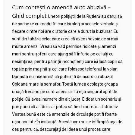
Cum contești o amendă auto abuzivă –
Ghid complet
Uneori polițiștii de la Rutieră au darul să
ne șocheze cu modul în care își aleg procesele verbale și
fiecare dintre noi are o istorie care a durut la buzunar. Eu
sunt din tabăra celor care cred că avem nevoie de și mai
multe amenzi. Vreau să văd permise ridicate și amenzi
mari pentru șoferii care ajung să îi înfurie pe ceilalți cu
nesimțirea, pentru părinții inconștienți care își lasă copiii să
țopăie prin mașină și cei care folosesc telefonul la volan.
Dar asta nu înseamnă că putem fi de acord cu abuzul.
Coloană mare la semafor. Toată lumea ocolește groapa
uriașă trecând pe contrasens iar tu ești singurul oprit de
poliție. Că aveai numere din alt județ. E doar un scenariu și
pun pariu că al tău s-ar putea să fie chiar mai… distractiv.
Vestea bună este că amenzile de circulaţie pot fi foarte
uşor anulate în instanţă. Acest lucru nu se întâmplă aşa de
des pentru că, descurajaţi de ideea unui proces care