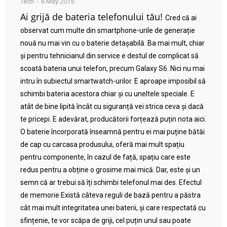
Tech
6 May 2015
Ai grijă de bateria telefonului tău!
Cred că ai
observat cum multe din smartphone-urile de generație
nouă nu mai vin cu o baterie detașabilă. Ba mai mult, chiar
și pentru tehnicianul din service e destul de complicat să
scoată bateria unui telefon, precum Galaxy S6. Nici nu mai
intru în subiectul smartwatch-urilor. E aproape imposibil să
schimbi bateria acestora chiar și cu uneltele speciale. E
atât de bine lipită încât cu siguranță vei strica ceva și dacă
te pricepi. E adevărat, producătorii forțează puțin nota aici.
O baterie încorporată înseamnă pentru ei mai puține bătăi
de cap cu carcasa produsului, oferă mai mult spațiu
pentru componente, în cazul de față, spațiu care este
redus pentru a obține o grosime mai mică. Dar, este și un
semn că ar trebui să îți schimbi telefonul mai des. Efectul
de memorie Există câteva reguli de bază pentru a păstra
cât mai mult integritatea unei baterii, și care respectată cu
sfințenie, te vor scăpa de griji, cel puțin unul sau poate