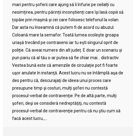
mari pentru șoferii care ajung să îi înfurie pe ceilalți cu
nesimțirea, pentru părinții inconștienți care își lasă copiii să
țopăie prin mașină și cei care folosesc telefonul la volan.
Dar asta nu înseamnă că putem fi de acord cu abuzul.
Coloană mare la semafor. Toată lumea ocolește groapa
uriașă trecând pe contrasens iar tu ești singurul oprit de
poliție. Că aveai numere din alt județ. E doar un scenariu și
pun pariu că al tău s-ar putea să fie chiar mai… distractiv.
Vestea bună este că amenzile de circulaţie pot fi foarte
uşor anulate în instanţă. Acest lucru nu se întâmplă aşa de
des pentru că, descurajaţi de ideea unui proces care
presupune timp şi costuri, mulţi şoferi nu contestă
procesul-verbal de contravenţie. Pe de altă parte, mulţi
şoferi, deşi se consideră nedreptăţiţi, nu contestă
procesul-verbal de contravenţie pentru că nu ştiu cum să
facă acest lucru.,...