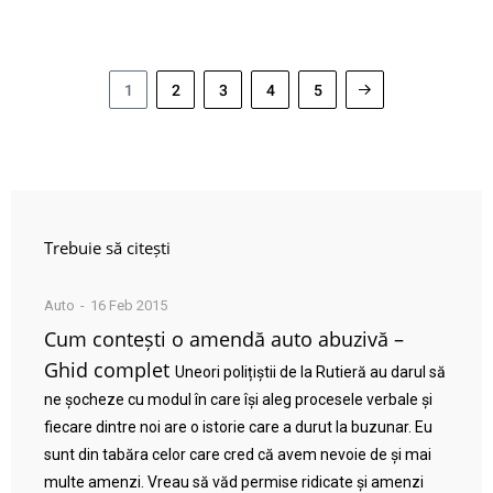
1
2
3
4
5
Trebuie să citești
Auto
16 Feb 2015
Cum contești o amendă auto abuzivă –
Ghid complet
Uneori polițiștii de la Rutieră au darul să
ne șocheze cu modul în care își aleg procesele verbale și
fiecare dintre noi are o istorie care a durut la buzunar. Eu
sunt din tabăra celor care cred că avem nevoie de și mai
multe amenzi. Vreau să văd permise ridicate și amenzi