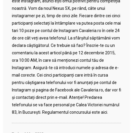
este Instagram, atunci ești omul potrivit pentru competiția
noastră. Vom da noul Nexus 5X, pe rând, câte unui
instagramer pe zi, timp de cinci zile. Fiecare dintre cei cinci
participanți selectați la întâmplare va putea posta cele mai
tari 10 poze pe contul de Instagram Cavaleria.ro în cele 24
de ore cât veți avea telefonul. La sfârșitul săptămânii vom
declara câștigătorul. Ce trebuie să faci? Înscrie-te cu un
comentariu la acest articol până pe 12 decembrie 2015,
ora 10:00 AM, în care să menționezi contul tău de
Instagram. Asigură-te că introduci numele și adresa de e-
mail corecte. Cei cinci participanți care intră în cursa
pentru câștigarea telefonului vor fi anunțați pe contul de
Instagram și pagina de Facebook ale Cavaleria.ro, dar vor fi
și contactați direct prin e-mail. Atenție! Predarea
telefonului se va face personal pe Calea Victoriei numărul
83, în București. Regulamentul concursului este aici.