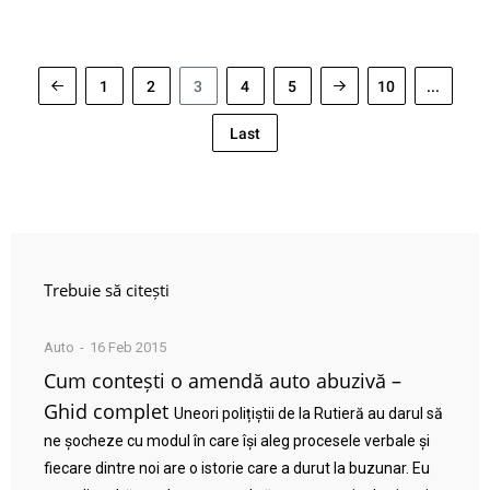
1
2
3
4
5
10
...
Last
Trebuie să citești
Auto
16 Feb 2015
Cum contești o amendă auto abuzivă –
Ghid complet
Uneori polițiștii de la Rutieră au darul să
ne șocheze cu modul în care își aleg procesele verbale și
fiecare dintre noi are o istorie care a durut la buzunar. Eu