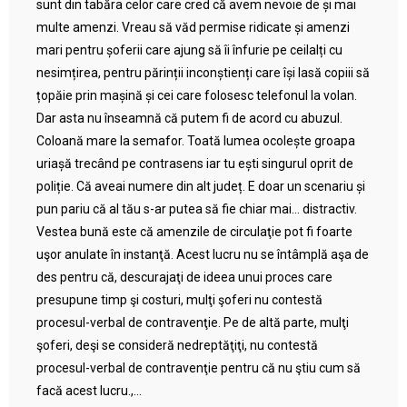
sunt din tabăra celor care cred că avem nevoie de și mai
multe amenzi. Vreau să văd permise ridicate și amenzi
mari pentru șoferii care ajung să îi înfurie pe ceilalți cu
nesimțirea, pentru părinții inconștienți care își lasă copiii să
țopăie prin mașină și cei care folosesc telefonul la volan.
Dar asta nu înseamnă că putem fi de acord cu abuzul.
Coloană mare la semafor. Toată lumea ocolește groapa
uriașă trecând pe contrasens iar tu ești singurul oprit de
poliție. Că aveai numere din alt județ. E doar un scenariu și
pun pariu că al tău s-ar putea să fie chiar mai… distractiv.
Vestea bună este că amenzile de circulaţie pot fi foarte
uşor anulate în instanţă. Acest lucru nu se întâmplă aşa de
des pentru că, descurajaţi de ideea unui proces care
presupune timp şi costuri, mulţi şoferi nu contestă
procesul-verbal de contravenţie. Pe de altă parte, mulţi
şoferi, deşi se consideră nedreptăţiţi, nu contestă
procesul-verbal de contravenţie pentru că nu ştiu cum să
facă acest lucru.,...