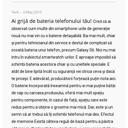
Tech
6 May 2015
Ai grijă de bateria telefonului tău!
Cred că ai
observat cum multe din smartphone-urile de generație
nouă nu mai vin cu o baterie detașabilă. Ba mai mult, chiar
și pentru tehnicianul din service e destul de complicat să
scoată bateria unui telefon, precum Galaxy S6. Nici nu mai
intru în subiectul smartwatch-urilor. E aproape imposibil să
schimbi bateria acestora chiar și cu uneltele speciale. E
atât de bine lipită încât cu siguranță vei strica ceva și dacă
te pricepi. E adevărat, producătorii forțează puțin nota aici.
O baterie încorporată înseamnă pentru ei mai puține bătăi
de cap cu carcasa produsului, oferă mai mult spațiu
pentru componente, în cazul de față, spațiu care este
redus pentru a obține o grosime mai mică. Dar, este și un
semn că ar trebui să îți schimbi telefonul mai des. Efectul
de memorie Există câteva reguli de bază pentru a păstra