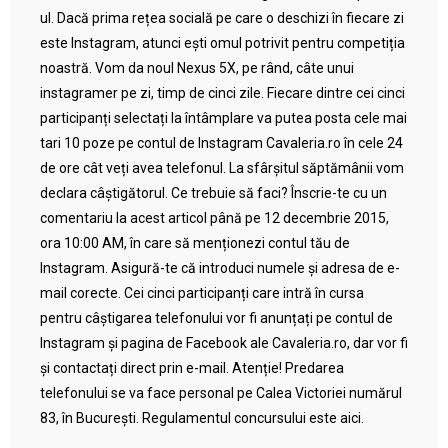
ul. Dacă prima rețea socială pe care o deschizi în fiecare zi
este Instagram, atunci ești omul potrivit pentru competiția
noastră. Vom da noul Nexus 5X, pe rând, câte unui
instagramer pe zi, timp de cinci zile. Fiecare dintre cei cinci
participanți selectați la întâmplare va putea posta cele mai
tari 10 poze pe contul de Instagram Cavaleria.ro în cele 24
de ore cât veți avea telefonul. La sfârșitul săptămânii vom
declara câștigătorul. Ce trebuie să faci? Înscrie-te cu un
comentariu la acest articol până pe 12 decembrie 2015,
ora 10:00 AM, în care să menționezi contul tău de
Instagram. Asigură-te că introduci numele și adresa de e-
mail corecte. Cei cinci participanți care intră în cursa
pentru câștigarea telefonului vor fi anunțați pe contul de
Instagram și pagina de Facebook ale Cavaleria.ro, dar vor fi
și contactați direct prin e-mail. Atenție! Predarea
telefonului se va face personal pe Calea Victoriei numărul
83, în București. Regulamentul concursului este aici.