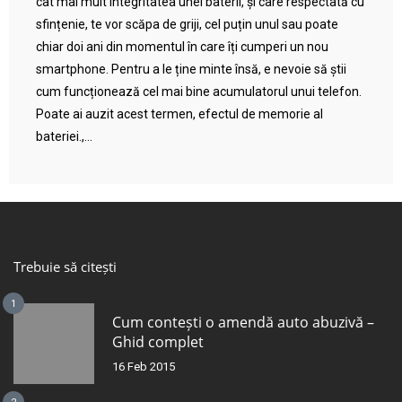
cât mai mult integritatea unei baterii, și care respectată cu
sfințenie, te vor scăpa de griji, cel puțin unul sau poate
chiar doi ani din momentul în care îți cumperi un nou
smartphone. Pentru a le ține minte însă, e nevoie să știi
cum funcționează cel mai bine acumulatorul unui telefon.
Poate ai auzit acest termen, efectul de memorie al
bateriei.,...
Trebuie să citești
1
Cum contești o amendă auto abuzivă –
Ghid complet
16 Feb 2015