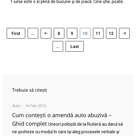
1 iunie este o zi plină de bucurie și de joacă. Cine știe, poate…
First
...
8
9
10
11
12
...
Last
Trebuie să citești
Auto
16 Feb 2015
Cum contești o amendă auto abuzivă –
Ghid complet
Uneori polițiștii de la Rutieră au darul să
ne șocheze cu modul în care își aleg procesele verbale și