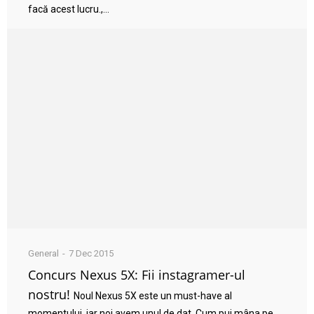
facă acest lucru.,...
General
7 Dec 2015
Concurs Nexus 5X: Fii instagramer-ul
nostru!
Noul Nexus 5X este un must-have al
momentului, iar noi avem unul de dat. Cum pui mâna pe