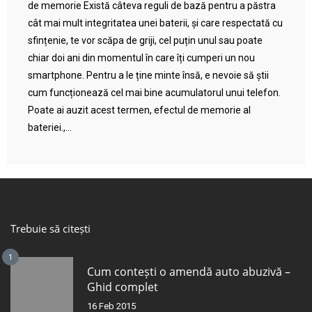
de memorie Există câteva reguli de bază pentru a păstra
cât mai mult integritatea unei baterii, și care respectată cu
sfințenie, te vor scăpa de griji, cel puțin unul sau poate
chiar doi ani din momentul în care îți cumperi un nou
smartphone. Pentru a le ține minte însă, e nevoie să știi
cum funcționează cel mai bine acumulatorul unui telefon.
Poate ai auzit acest termen, efectul de memorie al
bateriei.,...
Trebuie să citești
1
Cum contești o amendă auto abuzivă –
Ghid complet
16 Feb 2015