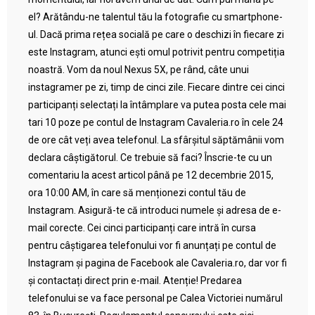
el? Arătându-ne talentul tău la fotografie cu smartphone-
ul. Dacă prima rețea socială pe care o deschizi în fiecare zi
este Instagram, atunci ești omul potrivit pentru competiția
noastră. Vom da noul Nexus 5X, pe rând, câte unui
instagramer pe zi, timp de cinci zile. Fiecare dintre cei cinci
participanți selectați la întâmplare va putea posta cele mai
tari 10 poze pe contul de Instagram Cavaleria.ro în cele 24
de ore cât veți avea telefonul. La sfârșitul săptămânii vom
declara câștigătorul. Ce trebuie să faci? Înscrie-te cu un
comentariu la acest articol până pe 12 decembrie 2015,
ora 10:00 AM, în care să menționezi contul tău de
Instagram. Asigură-te că introduci numele și adresa de e-
mail corecte. Cei cinci participanți care intră în cursa
pentru câștigarea telefonului vor fi anunțați pe contul de
Instagram și pagina de Facebook ale Cavaleria.ro, dar vor fi
și contactați direct prin e-mail. Atenție! Predarea
telefonului se va face personal pe Calea Victoriei numărul