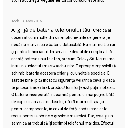
83, în București. Regulamentul concursului este aici.
Tech
6 May 2015
Ai grijă de bateria telefonului tău!
Cred că ai
observat cum multe din smartphone-urile de generație
nouă nu mai vin cu o baterie detașabilă. Ba mai mult, chiar
și pentru tehnicianul din service e destul de complicat să
scoată bateria unui telefon, precum Galaxy S6. Nici nu mai
intru în subiectul smartwatch-urilor. E aproape imposibil să
schimbi bateria acestora chiar și cu uneltele speciale. E
atât de bine lipită încât cu siguranță vei strica ceva și dacă
te pricepi. E adevărat, producătorii forțează puțin nota aici.
O baterie încorporată înseamnă pentru ei mai puține bătăi
de cap cu carcasa produsului, oferă mai mult spațiu
pentru componente, în cazul de față, spațiu care este
redus pentru a obține o grosime mai mică. Dar, este și un
semn că ar trebui să îți schimbi telefonul mai des. Efectul