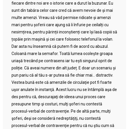
fiecare dintre noi are o istorie care a durut la buzunar. Eu
sunt din tabăra celor care cred că avem nevoie de și mai
multe amenzi. Vreau să văd permise ridicate și amenzi
mari pentru șoferii care ajung să îi înfurie pe ceilalți cu
nesimțirea, pentru părinții inconștienți care își lasă copiii să
țopăie prin mașină și cei care folosesc telefonul la volan.
Dar asta nu înseamnă că putem fi de acord cu abuzul.
Coloană mare la semafor. Toată lumea ocolește groapa
uriașă trecând pe contrasens iar tu ești singurul oprit de
poliție. Că aveai numere din alt județ. E doar un scenariu și
pun pariu că al tău s-ar putea să fie chiar mai… distractiv.
Vestea bună este că amenzile de circulaţie pot fi foarte
uşor anulate în instanţă. Acest lucru nu se întâmplă aşa de
des pentru că, descurajaţi de ideea unui proces care
presupune timp şi costuri, mulţi şoferi nu contestă
procesul-verbal de contravenţie. Pe de altă parte, mulţi
şoferi, deşi se consideră nedreptăţiţi, nu contestă
procesul-verbal de contravenţie pentru că nu ştiu cum să