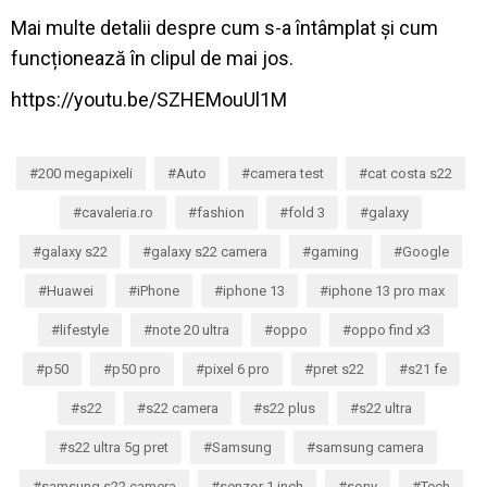
Mai multe detalii despre cum s-a întâmplat și cum
funcționează în clipul de mai jos.
https://youtu.be/SZHEMouUl1M
200 megapixeli
Auto
camera test
cat costa s22
cavaleria.ro
fashion
fold 3
galaxy
galaxy s22
galaxy s22 camera
gaming
Google
Huawei
iPhone
iphone 13
iphone 13 pro max
lifestyle
note 20 ultra
oppo
oppo find x3
p50
p50 pro
pixel 6 pro
pret s22
s21 fe
s22
s22 camera
s22 plus
s22 ultra
s22 ultra 5g pret
Samsung
samsung camera
samsung s22 camera
senzor 1 inch
sony
Tech