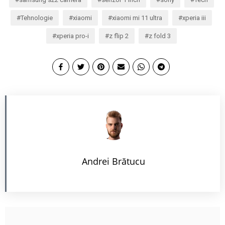
Tehnologie
xiaomi
xiaomi mi 11 ultra
xperia iii
xperia pro-i
z flip 2
z fold 3
Andrei Brătucu