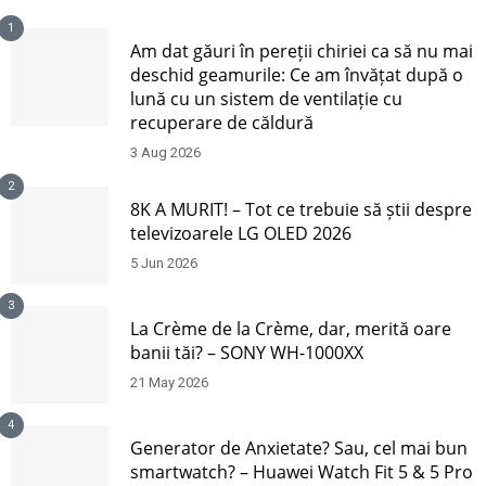
1
Am dat găuri în pereții chiriei ca să nu mai
deschid geamurile: Ce am învățat după o
lună cu un sistem de ventilație cu
recuperare de căldură
3 Aug 2026
2
8K A MURIT! – Tot ce trebuie să știi despre
televizoarele LG OLED 2026
5 Jun 2026
3
La Crème de la Crème, dar, merită oare
banii tăi? – SONY WH-1000XX
21 May 2026
4
Generator de Anxietate? Sau, cel mai bun
smartwatch? – Huawei Watch Fit 5 & 5 Pro