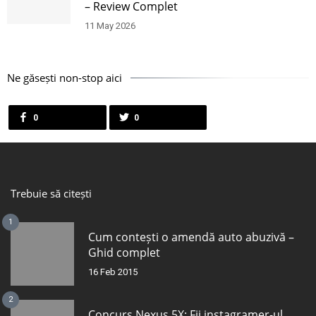
– Review Complet
11 May 2026
Ne găsești non-stop aici
0
0
Trebuie să citești
1
Cum contești o amendă auto abuzivă –
Ghid complet
16 Feb 2015
2
Concurs Nexus 5X: Fii instagramer-ul