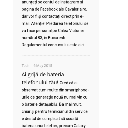
anunțați pe contul de Instagram și
pagina de Facebook ale Cavaleria.ro,
dar vor fi și contactați direct prin e-
mail. Atenție! Predarea telefonului se
va face personal pe Calea Victoriei
numărul 83, în București.
Regulamentul concursului este aici.
Tech
6 May 2015
Ai grijă de bateria
telefonului tău!
Cred că ai
observat cum multe din smartphone-
urile de generație nouă nu mai vin cu
o baterie detașabilă. Ba mai mult,
chiar și pentru tehnicianul din service
e destul de complicat să scoată
bateria unui telefon, precum Galaxy