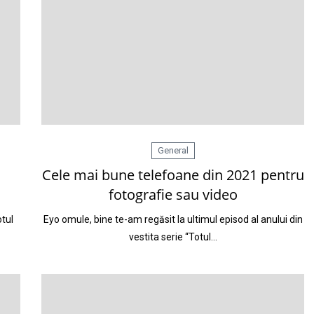
General
Cele mai bune telefoane din 2021 pentru
fotografie sau video
otul
Eyo omule, bine te-am regăsit la ultimul episod al anului din
vestita serie “Totul…