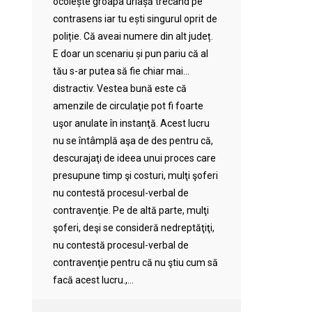
ocolește groapa uriașă trecând pe
contrasens iar tu ești singurul oprit de
poliție. Că aveai numere din alt județ.
E doar un scenariu și pun pariu că al
tău s-ar putea să fie chiar mai…
distractiv. Vestea bună este că
amenzile de circulaţie pot fi foarte
uşor anulate în instanţă. Acest lucru
nu se întâmplă aşa de des pentru că,
descurajaţi de ideea unui proces care
presupune timp şi costuri, mulţi şoferi
nu contestă procesul-verbal de
contravenţie. Pe de altă parte, mulţi
şoferi, deşi se consideră nedreptăţiţi,
nu contestă procesul-verbal de
contravenţie pentru că nu ştiu cum să
facă acest lucru.,...