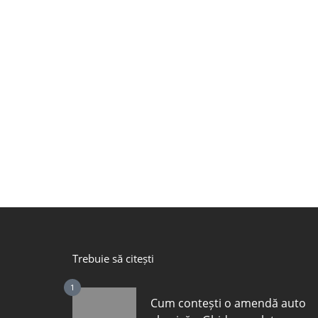
Trebuie să citești
1
Cum contești o amendă auto