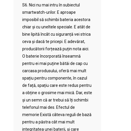
S6. Nici nu mai intru în subiectul
smartwatch-urilor. E aproape
imposibil să schimbi bateria acestora
chiar și cu uneltele speciale. E atât de
bine lipită încât cu siguranță vei strica
ceva și dacă te pricepi. E adevărat,
producătorii forțează puțin nota aici.
O baterie încorporată înseamnă
pentru ei mai puține bătăi de cap cu
carcasa produsului, oferă mai mult
spațiu pentru componente, în cazul
de față, spațiu care este redus pentru
a obține o grosime mai mică. Dar, este
și un semn că ar trebui să îți schimbi
telefonul mai des. Efectul de
memorie Există câteva reguli de bază
pentru a păstra cât mai mult
integritatea unei baterii, și care