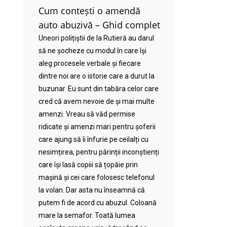
Cum contești o amendă
auto abuzivă – Ghid complet
Uneori polițiștii de la Rutieră au darul
să ne șocheze cu modul în care își
aleg procesele verbale și fiecare
dintre noi are o istorie care a durut la
buzunar. Eu sunt din tabăra celor care
cred că avem nevoie de și mai multe
amenzi. Vreau să văd permise
ridicate și amenzi mari pentru șoferii
care ajung să îi înfurie pe ceilalți cu
nesimțirea, pentru părinții inconștienți
care își lasă copiii să țopăie prin
mașină și cei care folosesc telefonul
la volan. Dar asta nu înseamnă că
putem fi de acord cu abuzul. Coloană
mare la semafor. Toată lumea