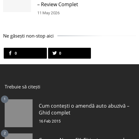
– Review Complet
11 May 2026
Ne găsești non-stop aici
0
0
Trebuie să citești
1
Cum contești o amendă auto abuzivă –
Ghid complet
16 Feb 2015
2