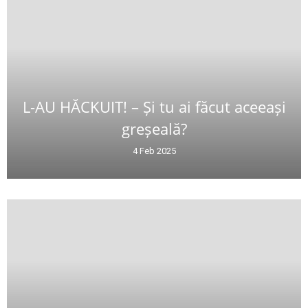
L-AU HĂCKUIT! – Și tu ai făcut aceeași
greșeală?
4 Feb 2025