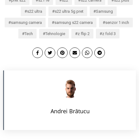
pret s22
s21 fe
s22
s22 camera
s22 plus
s22 ultra
s22 ultra 5g pret
Samsung
samsung camera
samsung s22 camera
senzor 1 inch
Tech
Tehnologie
z flip 2
z fold 3
Andrei Brătucu