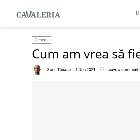
H
General
Cum am vrea să fi
Sorin Tănase
1 Dec 2021
Leave a comment