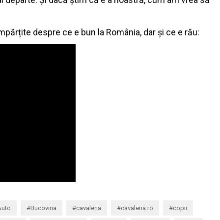
împărțite despre ce e bun la România, dar și ce e rău:
Auto
Bucovina
cavaleria
cavaleria.ro
copii