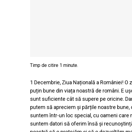
1 Decembrie, Ziua Națională a României! O zi
puțin bune din viața noastră de români. E u
sunt suficiente cât să supere pe oricine. Dar
putem să apreciem și părțile noastre bune,
suntem într-un loc special, cu oameni care 
suntem datori să oferim însă și recunoștință
noastră să o protejăm și să o dezvoltăm ma