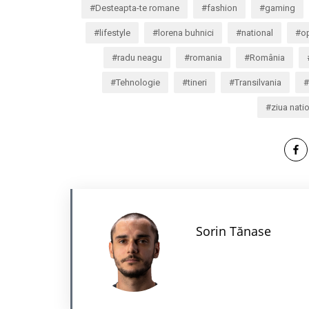
Desteapta-te romane
fashion
gaming
lifestyle
lorena buhnici
national
o
radu neagu
romania
România
Tehnologie
tineri
Transilvania
ziua nati
Sorin Tănase