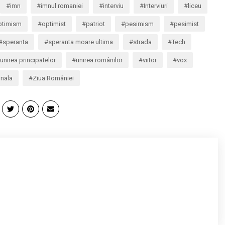
imn
imnul romaniei
interviu
Interviuri
liceu
ptimism
optimist
patriot
pesimism
pesimist
speranta
speranta moare ultima
strada
Tech
unirea principatelor
unirea românilor
viitor
vox
onala
Ziua României