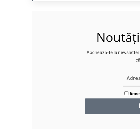
Noutăți
Abonează-te la newsletter p
câ
Accep