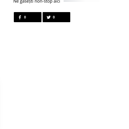
Ne găsești non-stop aici
0
0