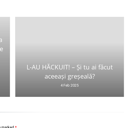
a
Ce
L-AU HĂCKUIT! – Și tu ai făcut
aceeași greșeală?
4 Feb 2025
re marked
*