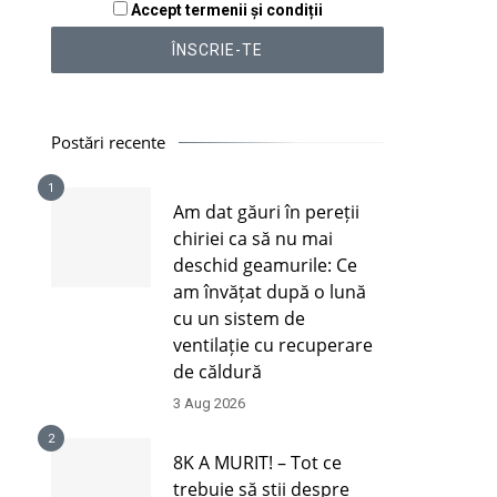
Accept termenii și condiții
Postări recente
1
Am dat găuri în pereții
chiriei ca să nu mai
deschid geamurile: Ce
am învățat după o lună
cu un sistem de
ventilație cu recuperare
de căldură
3 Aug 2026
2
8K A MURIT! – Tot ce
trebuie să știi despre