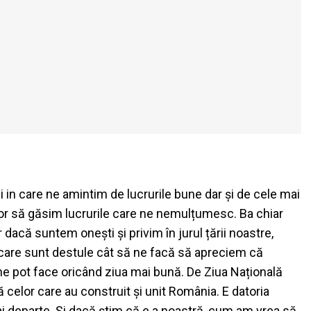
 in care ne amintim de lucrurile bune dar și de cele mai
șor să găsim lucrurile care ne nemulțumesc. Ba chiar
 dacă suntem onești și privim în jurul țării noastre,
 care sunt destule cât să ne facă să apreciem că
ne pot face oricând ziua mai bună. De Ziua Națională
 celor care au construit și unit România. E datoria
i departe. Și dacă știm că e a noastră, cum am vrea să