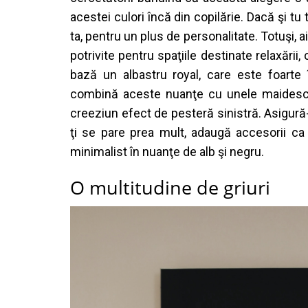
acestei
culori
î
nc
ă
din
copil
ă
rie
.
Dac
ă
ş
i
tu
ta,
pentru
un plus de
personalitate
.
Totu
ş
i
, a
potrivite
pentru
spa
ţ
iile
destinate
relax
ă
rii
,
baz
ă
un
albastru
royal, care
este
foarte
combin
ă
aceste
nuan
ţ
e
cu
unele
mai
desc
creezi
un
efect
de
pester
ă
sinistr
ă
.
Asigur
ă
ţ
i
se pare
prea
mult
,
adaug
ă
accesorii
c
minimalist
î
n
nuan
ţ
e
de
alb
ş
i
negru
.
O
multitudine
de
griuri