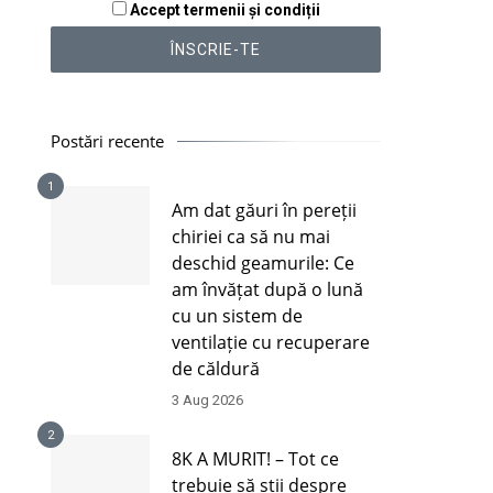
Accept termenii și condiții
Postări recente
1
Am dat găuri în pereții
chiriei ca să nu mai
deschid geamurile: Ce
am învățat după o lună
cu un sistem de
ventilație cu recuperare
de căldură
3 Aug 2026
2
8K A MURIT! – Tot ce
trebuie să știi despre