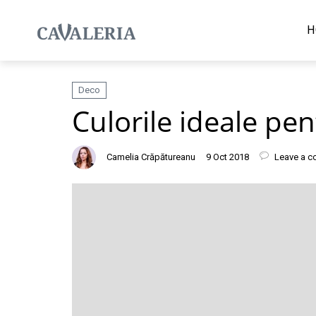
H
Deco
Culorile ideale pe
Camelia Crăpătureanu
9 Oct 2018
Leave a 