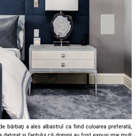
 de
b
ă
rba
ţ
i
a
ales
albastrul
ca
fiind
culoarea
preferat
ă
,
a
datorat
ş
i
faptului
c
ă
domnii
au
fost
expu
ş
i
mai
mult