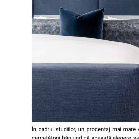
În
cadrul
studiilor
, un
procentaj
mai
mare
cercet
ă
torii
b
ă
nuind
c
ă
aceast
ă
alegere
s-