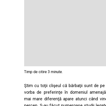
Ş
tim
cu
to
ţ
ii
cli
ş
eul
c
ă
b
ă
rb
aţ
ii
sunt de p
vorba
de
preferin
ţ
e
î
n
domeniul
amenaj
mai
mare
diferen
ţă
apare
atunci
c
â
nd
vi
percep
. S-au
f
ă
cut
numeroase
studii
lega