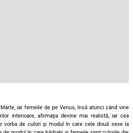
e
Marte
,
iar
femeile
de pe Venus,
î
ns
ă
atunci
c
â
nd
vine
ă
rilor
interioare
,
afirma
ţ
ia
devine
mai
realist
ă
,
iar
cea
ne
vorba
de
culori
ş
i
modul
î
n
care
cele
dou
ă
sexe
la
te de
modul
î
n
care
b
ă
rba
ţ
ii
ş
i
femeile
simt
culorile
dar