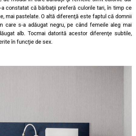
S-a
constatat
c
ă
b
ă
rba
ţ
ii
prefer
ă
culorile
tari
,
î
n
timp
ce
e,
mai
pastelate
. O
alt
ă
diferen
ţă
este
faptul
c
ă
domnii
î
n
care s-a
ad
ă
ugat
negru
, pe
c
â
nd
femeile
aleg
mai
d
ă
ugat
alb.
Tocmai
datorit
ă
acestor
diferen
ţ
e
subtile
,
erite
î
n
func
ţ
ie
de sex.