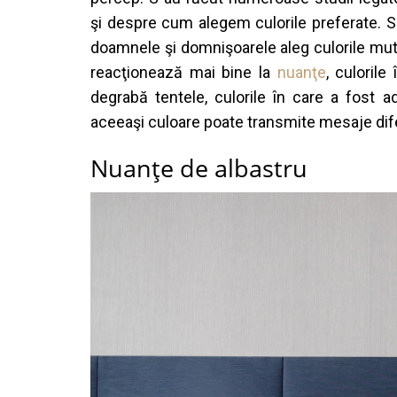
ş
i
despre
cum
alegem
culorile
preferate
. 
doamnele
ş
i
domni
ş
oarele
aleg
culorile
mut
reac
ţ
ioneaz
ă
mai
bine la
nuan
ţ
e
,
culorile
degrab
ă
tentele
,
culorile
î
n
care a
fost
a
aceea
ş
i
culoare
poate
transmite
mesaje
dif
Nuan
ţ
e
de
albastru