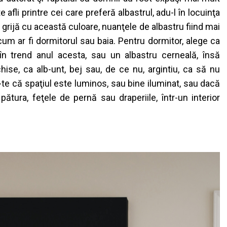
te
afli
printre
cei
care
prefer
ă
albastrul
,
adu
-l
î
n
locuin
ţ
a
i
grij
ă
cu
aceast
ă
culoare
,
nuan
ţ
ele
de
albastru
fiind
mai
 cum
ar
fi
dormitorul
sau
baia
.
Pentru
dormitor
,
alege
ca
î
n trend
anul
acesta
,
sau
un
albastru
cerneal
ă
,
î
ns
ă
hise
, ca
alb-unt
,
bej
sau
, de
ce
nu,
argintiu
, ca
s
ă
nu
-te
c
ă
spa
ţ
iul
este
luminos
,
sau
bine
iluminat
,
sau
dac
ă
a
p
ă
tura
,
fe
ţ
ele
de
pern
ă
sau
draperiile
,
î
ntr
-un interior