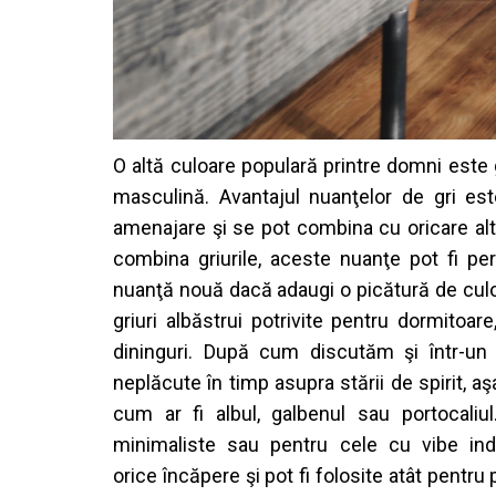
O
alt
ă
culoare
popular
ă
printre
domni
este
masculin
ă
.
Avantajul
nuan
ţ
elor
de
gri
est
amenajare
ş
i
se pot
combina
cu
oricare
alt
combina
griurile
,
aceste
nuan
ţ
e
pot fi
per
nuan
ţă
nou
ă
dac
ă
adaugi
o
pic
ă
tur
ă
de
cul
griuri
alb
ă
strui
potrivite
pentru
dormitoare
dininguri
.
Dup
ă
cum
discut
ă
m
ş
i
î
ntr
-u
nepl
ă
cute
î
n
timp
asupra
st
ă
rii
de spirit,
a
ş
cum
ar
fi
albul
,
galbenul
sau
portocaliul
minimaliste
sau
pentru
cele
cu vibe indu
orice
î
nc
ă
pere
ş
i
pot fi
folosite
at
â
t
pentru