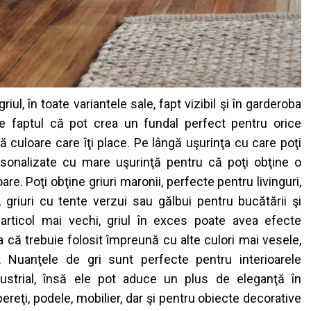
griul
,
î
n
toate
variantele
sale,
fapt
vizibil
ş
i
î
n
garderoba
e
faptul
c
ă
pot
crea
un fundal perfect
pentru
orice
ă
culoare
care
îţ
i
place. Pe
l
â
ng
ă
u
ş
urin
ţ
a
cu care
po
ţ
i
sonalizate
cu mare
u
ş
urin
ţă
pentru
c
ă
po
ţ
i
ob
ţ
ine
o
oare
.
Po
ţ
i
ob
ţ
ine
griuri
maronii
,
perfecte
pentru
livinguri
,
,
griuri
cu
tente
verzui
sau
g
ă
lbui
pentru
buc
ă
t
ă
rii
ş
i
n
articol
mai
vechi
,
griul
î
n
exces
poate
avea
efecte
a
c
ă
trebuie
folosit
î
mpreun
ă
cu
alte
culori
mai
vesele
,
.
Nuan
ţ
ele
de
gri
sunt
perfecte
pentru
interioarele
strial,
î
ns
ă
ele
pot
aduce
un plus de
elegan
ţă
î
n
pere
ţ
i
,
podele
, mobilier,
dar
ş
i
pentru
obiecte
decorative