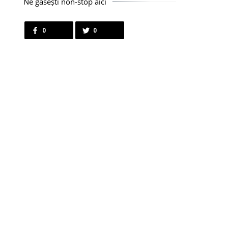
Ne găsești non-stop aici
0
0