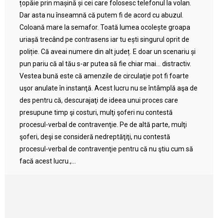
țopăie prin mașină și cei care folosesc telefonul la volan.
Dar asta nu înseamnă că putem fi de acord cu abuzul.
Coloană mare la semafor. Toată lumea ocolește groapa
uriașă trecând pe contrasens iar tu ești singurul oprit de
poliție. Că aveai numere din alt județ. E doar un scenariu și
pun pariu că al tău s-ar putea să fie chiar mai… distractiv.
Vestea bună este că amenzile de circulaţie pot fi foarte
uşor anulate în instanţă. Acest lucru nu se întâmplă aşa de
des pentru că, descurajaţi de ideea unui proces care
presupune timp şi costuri, mulţi şoferi nu contestă
procesul-verbal de contravenţie. Pe de altă parte, mulţi
şoferi, deşi se consideră nedreptăţiţi, nu contestă
procesul-verbal de contravenţie pentru că nu ştiu cum să
facă acest lucru.,...