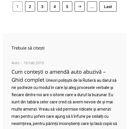
1
2
3
4
5
...
Last
Trebuie să citești
Auto
16 Feb 2015
Cum contești o amendă auto abuzivă –
Ghid complet
Uneori polițiștii de la Rutieră au darul să
ne șocheze cu modul în care își aleg procesele verbale și
fiecare dintre noi are o istorie care a durut la buzunar. Eu
sunt din tabăra celor care cred că avem nevoie de și mai
multe amenzi. Vreau să văd permise ridicate și amenzi
mari pentru șoferii care ajung să îi înfurie pe ceilalți cu
nesimțirea, pentru părinții inconștienți care își lasă copiii să