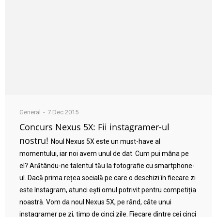
General
7 Dec 2015
Concurs Nexus 5X: Fii instagramer-ul
nostru!
Noul Nexus 5X este un must-have al
momentului, iar noi avem unul de dat. Cum pui mâna pe
el? Arătându-ne talentul tău la fotografie cu smartphone-
ul. Dacă prima rețea socială pe care o deschizi în fiecare zi
este Instagram, atunci ești omul potrivit pentru competiția
noastră. Vom da noul Nexus 5X, pe rând, câte unui
instagramer pe zi, timp de cinci zile. Fiecare dintre cei cinci