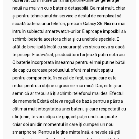
observat cum multe din smartphone-urile de generație
nouă nu mai vin cu o baterie detașabilă. Ba mai mult, chiar
și pentru tehnicianul din service e destul de complicat să
scoată bateria unui telefon, precum Galaxy S6. Nici nu mai
intru în subiectul smartwatch-urilor. E aproape imposibil să
schimbi bateria acestora chiar și cu uneltele speciale. E
atât de bine lipită încât cu siguranță vei strica ceva și dacă
te pricepi. E adevărat, producătorii forțează puțin nota aici.
O baterie încorporată înseamnă pentru ei mai puține bătăi
de cap cu carcasa produsului, oferă mai mult spațiu
pentru componente, în cazul de față, spațiu care este
redus pentru a obține o grosime mai mică. Dar, este și un
semn că ar trebui să îți schimbi telefonul mai des. Efectul
de memorie Există câteva reguli de bază pentru a păstra
cât mai mult integritatea unei baterii, și care respectată cu
sfințenie, te vor scăpa de griji, cel puțin unul sau poate
chiar doi ani din momentul în care îți cumperi un nou
smartphone. Pentru a le ține minte însă, e nevoie să știi