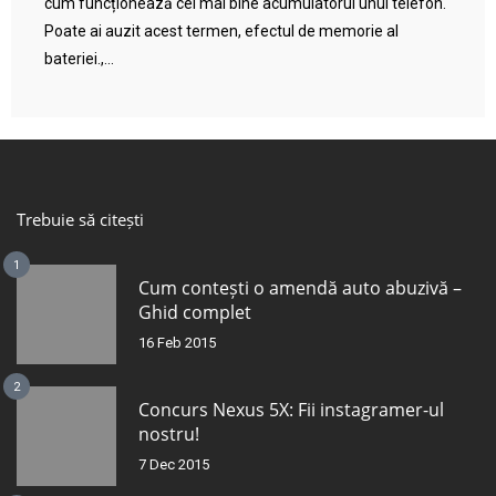
cum funcționează cel mai bine acumulatorul unui telefon.
Poate ai auzit acest termen, efectul de memorie al
bateriei.,...
Trebuie să citești
1
Cum contești o amendă auto abuzivă –
Ghid complet
16 Feb 2015
2
Concurs Nexus 5X: Fii instagramer-ul
nostru!
7 Dec 2015