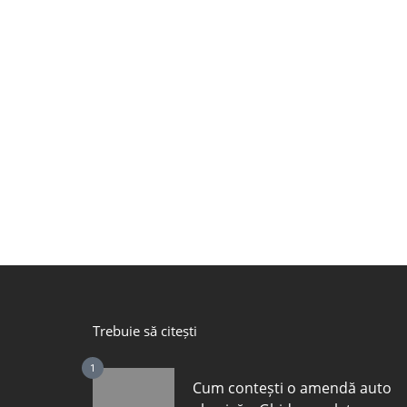
Trebuie să citești
1
Cum contești o amendă auto