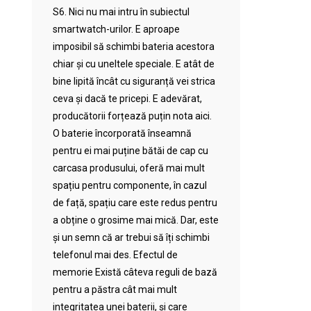
S6. Nici nu mai intru în subiectul
smartwatch-urilor. E aproape
imposibil să schimbi bateria acestora
chiar și cu uneltele speciale. E atât de
bine lipită încât cu siguranță vei strica
ceva și dacă te pricepi. E adevărat,
producătorii forțează puțin nota aici.
O baterie încorporată înseamnă
pentru ei mai puține bătăi de cap cu
carcasa produsului, oferă mai mult
spațiu pentru componente, în cazul
de față, spațiu care este redus pentru
a obține o grosime mai mică. Dar, este
și un semn că ar trebui să îți schimbi
telefonul mai des. Efectul de
memorie Există câteva reguli de bază
pentru a păstra cât mai mult
integritatea unei baterii, și care