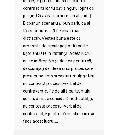
ocolește groapa uriașă trecând pe
contrasens iar tu ești singurul oprit de
poliție. Că aveai numere din alt județ.
E doar un scenariu și pun pariu că al
tău s-ar putea să fie chiar mai…
distractiv. Vestea bună este că
amenzile de circulaţie pot fi foarte
uşor anulate în instanţă. Acest lucru
nu se întâmplă aşa de des pentru că,
descurajaţi de ideea unui proces care
presupune timp şi costuri, mulţi şoferi
nu contestă procesul-verbal de
contravenţie. Pe de altă parte, mulţi
şoferi, deşi se consideră nedreptăţiţi,
nu contestă procesul-verbal de
contravenţie pentru că nu ştiu cum să
facă acest lucru.,...