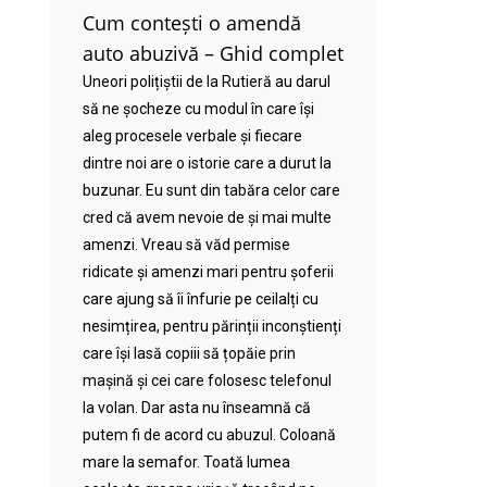
Cum contești o amendă
auto abuzivă – Ghid complet
Uneori polițiștii de la Rutieră au darul
să ne șocheze cu modul în care își
aleg procesele verbale și fiecare
dintre noi are o istorie care a durut la
buzunar. Eu sunt din tabăra celor care
cred că avem nevoie de și mai multe
amenzi. Vreau să văd permise
ridicate și amenzi mari pentru șoferii
care ajung să îi înfurie pe ceilalți cu
nesimțirea, pentru părinții inconștienți
care își lasă copiii să țopăie prin
mașină și cei care folosesc telefonul
la volan. Dar asta nu înseamnă că
putem fi de acord cu abuzul. Coloană
mare la semafor. Toată lumea