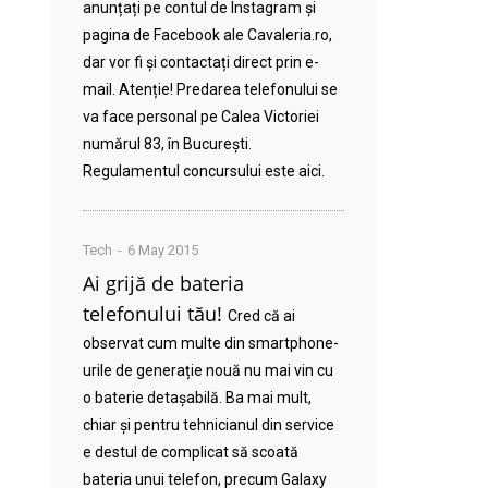
anunțați pe contul de Instagram și
pagina de Facebook ale Cavaleria.ro,
dar vor fi și contactați direct prin e-
mail. Atenție! Predarea telefonului se
va face personal pe Calea Victoriei
numărul 83, în București.
Regulamentul concursului este aici.
Tech
6 May 2015
Ai grijă de bateria
telefonului tău!
Cred că ai
observat cum multe din smartphone-
urile de generație nouă nu mai vin cu
o baterie detașabilă. Ba mai mult,
chiar și pentru tehnicianul din service
e destul de complicat să scoată
bateria unui telefon, precum Galaxy