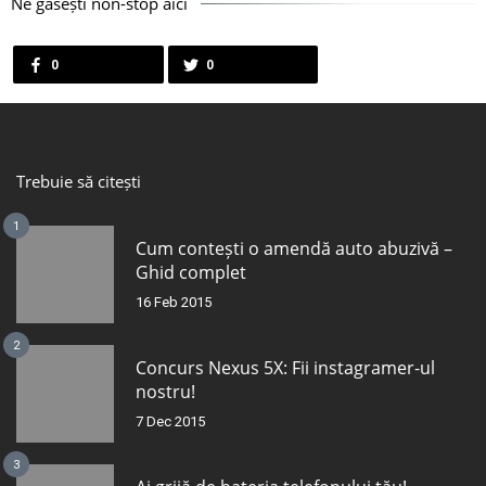
Ne găsești non-stop aici
0
0
Trebuie să citești
1
Cum contești o amendă auto abuzivă –
Ghid complet
16 Feb 2015
2
Concurs Nexus 5X: Fii instagramer-ul
nostru!
7 Dec 2015
3