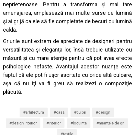
neprietenoase. Pentru a transforma şi mai tare
amenajarea, amplasează mai multe surse de lumină
şi ai grijă ca ele să fie completate de becuri cu lumină
caldă.
Griurile sunt extrem de apreciate de designeri pentru
versatilitatea şi eleganţa lor, însă trebuie utilizate cu
măsură şi cu mare atenţie pentru că pot avea efecte
psihologice nefaste. Avantajul acestor nuanţe este
faptul că ele pot fi uşor asortate cu orice altă culoare,
aşa că nu îţi va fi greu să realizezi o compoziţie
plăcută.
arhitectura
casă
culori
design
design interior
interior
locuinta
nuanţele de gri
textile