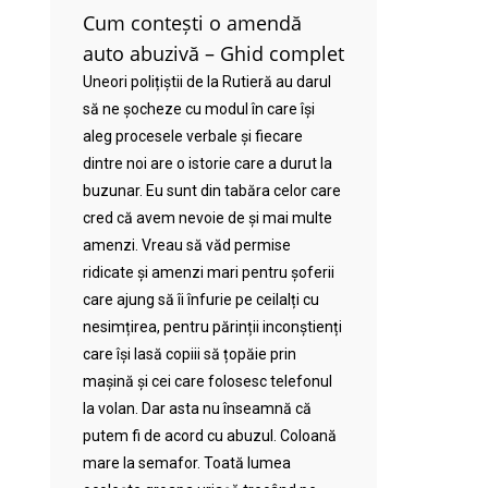
Cum contești o amendă
auto abuzivă – Ghid complet
Uneori polițiștii de la Rutieră au darul
să ne șocheze cu modul în care își
aleg procesele verbale și fiecare
dintre noi are o istorie care a durut la
buzunar. Eu sunt din tabăra celor care
cred că avem nevoie de și mai multe
amenzi. Vreau să văd permise
ridicate și amenzi mari pentru șoferii
care ajung să îi înfurie pe ceilalți cu
nesimțirea, pentru părinții inconștienți
care își lasă copiii să țopăie prin
mașină și cei care folosesc telefonul
la volan. Dar asta nu înseamnă că
putem fi de acord cu abuzul. Coloană
mare la semafor. Toată lumea