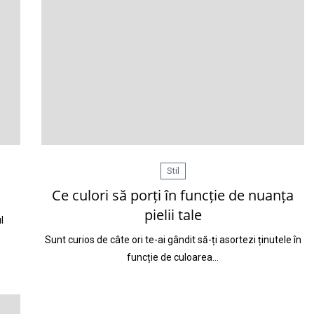
Stil
Ce culori să porți în funcție de nuanța
pielii tale
l
Sunt curios de câte ori te-ai gândit să-ți asortezi ținutele în
funcție de culoarea…