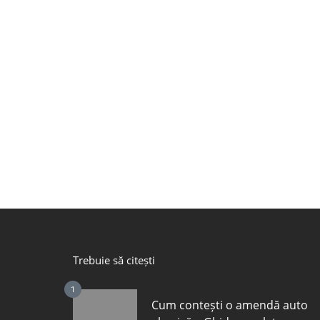
Trebuie să citești
1
Cum contești o amendă auto