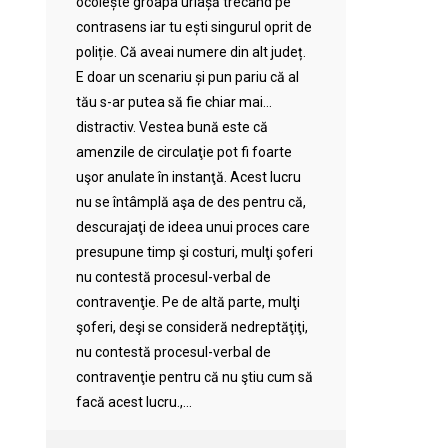
ocolește groapa uriașă trecând pe
contrasens iar tu ești singurul oprit de
poliție. Că aveai numere din alt județ.
E doar un scenariu și pun pariu că al
tău s-ar putea să fie chiar mai…
distractiv. Vestea bună este că
amenzile de circulaţie pot fi foarte
uşor anulate în instanţă. Acest lucru
nu se întâmplă aşa de des pentru că,
descurajaţi de ideea unui proces care
presupune timp şi costuri, mulţi şoferi
nu contestă procesul-verbal de
contravenţie. Pe de altă parte, mulţi
şoferi, deşi se consideră nedreptăţiţi,
nu contestă procesul-verbal de
contravenţie pentru că nu ştiu cum să
facă acest lucru.,...