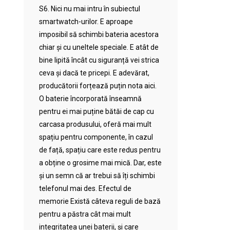
S6. Nici nu mai intru în subiectul
smartwatch-urilor. E aproape
imposibil să schimbi bateria acestora
chiar și cu uneltele speciale. E atât de
bine lipită încât cu siguranță vei strica
ceva și dacă te pricepi. E adevărat,
producătorii forțează puțin nota aici.
O baterie încorporată înseamnă
pentru ei mai puține bătăi de cap cu
carcasa produsului, oferă mai mult
spațiu pentru componente, în cazul
de față, spațiu care este redus pentru
a obține o grosime mai mică. Dar, este
și un semn că ar trebui să îți schimbi
telefonul mai des. Efectul de
memorie Există câteva reguli de bază
pentru a păstra cât mai mult
integritatea unei baterii, și care