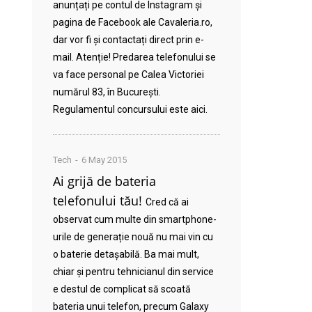
anunțați pe contul de Instagram și
pagina de Facebook ale Cavaleria.ro,
dar vor fi și contactați direct prin e-
mail. Atenție! Predarea telefonului se
va face personal pe Calea Victoriei
numărul 83, în București.
Regulamentul concursului este aici.
Tech
6 May 2015
Ai grijă de bateria
telefonului tău!
Cred că ai
observat cum multe din smartphone-
urile de generație nouă nu mai vin cu
o baterie detașabilă. Ba mai mult,
chiar și pentru tehnicianul din service
e destul de complicat să scoată
bateria unui telefon, precum Galaxy