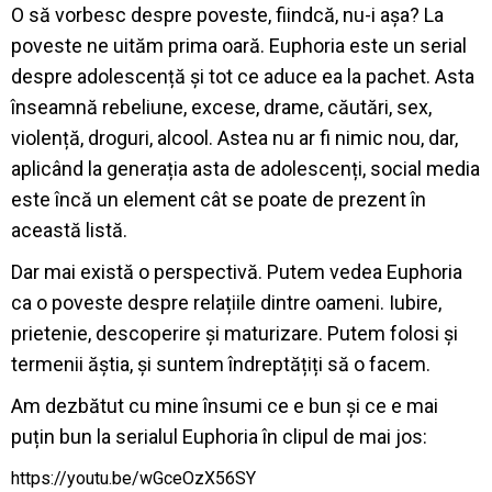
O să vorbesc despre poveste, fiindcă, nu-i așa? La
poveste ne uităm prima oară. Euphoria este un serial
despre adolescență și tot ce aduce ea la pachet. Asta
înseamnă rebeliune, excese, drame, căutări, sex,
violență, droguri, alcool. Astea nu ar fi nimic nou, dar,
aplicând la generația asta de adolescenți, social media
este încă un element cât se poate de prezent în
această listă.
Dar mai există o perspectivă. Putem vedea Euphoria
ca o poveste despre relațiile dintre oameni. Iubire,
prietenie, descoperire și maturizare. Putem folosi și
termenii ăștia, și suntem îndreptățiți să o facem.
Am dezbătut cu mine însumi ce e bun și ce e mai
puțin bun la serialul Euphoria în clipul de mai jos:
https://youtu.be/wGceOzX56SY