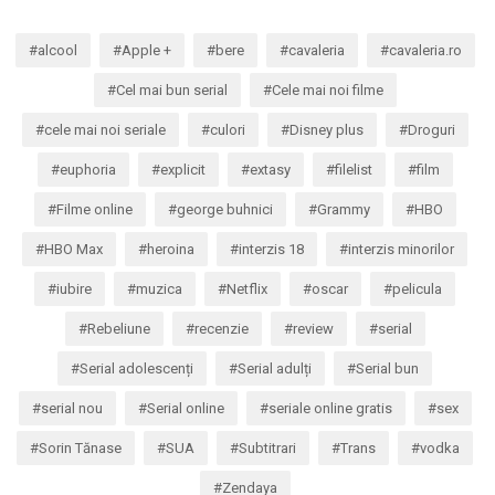
alcool
Apple +
bere
cavaleria
cavaleria.ro
Cel mai bun serial
Cele mai noi filme
cele mai noi seriale
culori
Disney plus
Droguri
euphoria
explicit
extasy
filelist
film
Filme online
george buhnici
Grammy
HBO
HBO Max
heroina
interzis 18
interzis minorilor
iubire
muzica
Netflix
oscar
pelicula
Rebeliune
recenzie
review
serial
Serial adolescenți
Serial adulți
Serial bun
serial nou
Serial online
seriale online gratis
sex
Sorin Tănase
SUA
Subtitrari
Trans
vodka
Zendaya