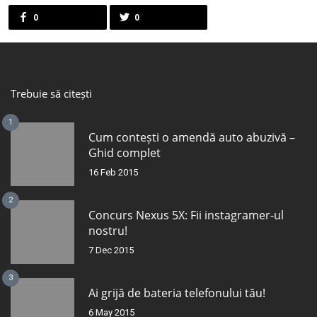
0
0
Trebuie să citești
1
Cum contești o amendă auto abuzivă –
Ghid complet
16 Feb 2015
2
Concurs Nexus 5X: Fii instagramer-ul
nostru!
7 Dec 2015
3
Ai grijă de bateria telefonului tău!
6 May 2015