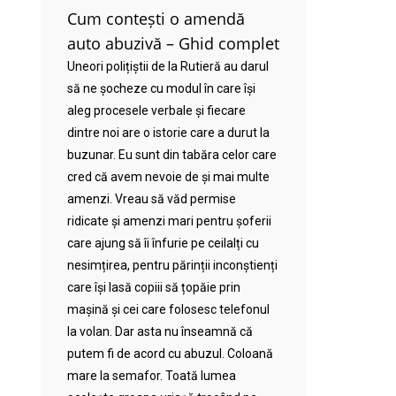
Cum contești o amendă
auto abuzivă – Ghid complet
Uneori polițiștii de la Rutieră au darul
să ne șocheze cu modul în care își
aleg procesele verbale și fiecare
dintre noi are o istorie care a durut la
buzunar. Eu sunt din tabăra celor care
cred că avem nevoie de și mai multe
amenzi. Vreau să văd permise
ridicate și amenzi mari pentru șoferii
care ajung să îi înfurie pe ceilalți cu
nesimțirea, pentru părinții inconștienți
care își lasă copiii să țopăie prin
mașină și cei care folosesc telefonul
la volan. Dar asta nu înseamnă că
putem fi de acord cu abuzul. Coloană
mare la semafor. Toată lumea