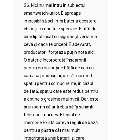
S6. Nici nu mai intru în subiectul
smartwatch-urilor. E aproape
imposibil să schimbi bateria acestora
chiar și cu uneltele speciale. E atât de
bine lipită încât cu siguranță vei strica
ceva și dacă te pricepi. E adevărat,
producătorii forțează puțin nota aici.
O baterie încorporată înseamnă
pentru ei mai puține bătăi de cap cu
carcasa produsului, oferă mai mult
spațiu pentru componente, în cazul
de față, spațiu care este redus pentru
a obține o grosime mai mică. Dar, este
și un semn că ar trebui să îți schimbi
telefonul mai des. Efectul de
memorie Există câteva reguli de bază
pentru a păstra cât mai mult
integritatea unei baterii, și care