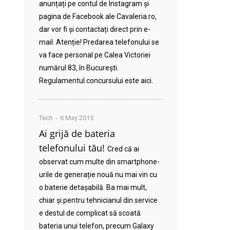
anunțați pe contul de Instagram și
pagina de Facebook ale Cavaleria.ro,
dar vor fi și contactați direct prin e-
mail. Atenție! Predarea telefonului se
va face personal pe Calea Victoriei
numărul 83, în București.
Regulamentul concursului este aici.
Tech
6 May 2015
Ai grijă de bateria
telefonului tău!
Cred că ai
observat cum multe din smartphone-
urile de generație nouă nu mai vin cu
o baterie detașabilă. Ba mai mult,
chiar și pentru tehnicianul din service
e destul de complicat să scoată
bateria unui telefon, precum Galaxy