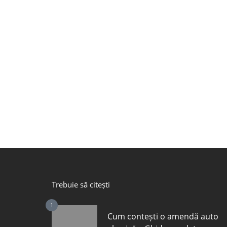
Trebuie să citești
1
Cum contești o amendă auto