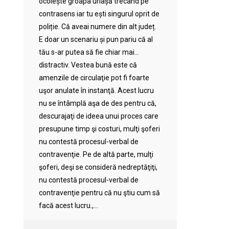
ocolește groapa uriașă trecând pe
contrasens iar tu ești singurul oprit de
poliție. Că aveai numere din alt județ.
E doar un scenariu și pun pariu că al
tău s-ar putea să fie chiar mai…
distractiv. Vestea bună este că
amenzile de circulaţie pot fi foarte
uşor anulate în instanţă. Acest lucru
nu se întâmplă aşa de des pentru că,
descurajaţi de ideea unui proces care
presupune timp şi costuri, mulţi şoferi
nu contestă procesul-verbal de
contravenţie. Pe de altă parte, mulţi
şoferi, deşi se consideră nedreptăţiţi,
nu contestă procesul-verbal de
contravenţie pentru că nu ştiu cum să
facă acest lucru.,...