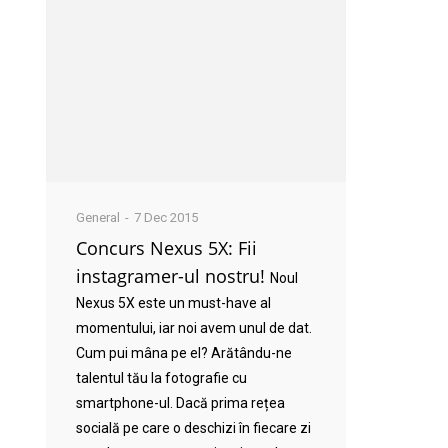
General
7 Dec 2015
Concurs Nexus 5X: Fii
instagramer-ul nostru!
Noul
Nexus 5X este un must-have al
momentului, iar noi avem unul de dat.
Cum pui mâna pe el? Arătându-ne
talentul tău la fotografie cu
smartphone-ul. Dacă prima rețea
socială pe care o deschizi în fiecare zi