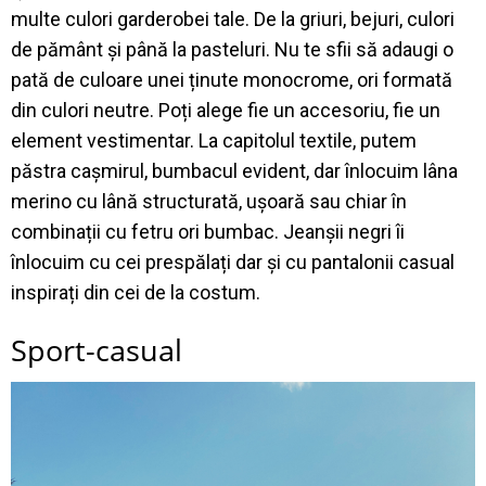
multe culori garderobei tale. De la griuri, bejuri, culori
de pământ și până la pasteluri. Nu te sfii să adaugi o
pată de culoare unei ținute monocrome, ori formată
din culori neutre. Poți alege fie un accesoriu, fie un
element vestimentar. La capitolul textile, putem
păstra cașmirul, bumbacul evident, dar înlocuim lâna
merino cu lână structurată, ușoară sau chiar în
combinații cu fetru ori bumbac. Jeanșii negri îi
înlocuim cu cei prespălați dar și cu pantalonii casual
inspirați din cei de la costum.
Sport-casual