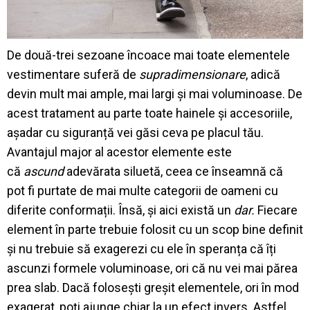
De două-trei sezoane încoace mai toate elementele
vestimentare suferă de
supradimensionare
, adică
devin mult mai ample, mai largi și mai voluminoase. De
acest tratament au parte toate hainele și accesoriile,
așadar cu siguranță vei găsi ceva pe placul tău.
Avantajul major al acestor elemente este
că
ascund
adevărata siluetă, ceea ce înseamnă că
pot fi purtate de mai multe categorii de oameni cu
diferite conformații. Însă, și aici există un
dar.
Fiecare
element în parte trebuie folosit cu un scop bine definit
și nu trebuie să exagerezi cu ele în speranța că îți
ascunzi formele voluminoase, ori că nu vei mai părea
prea slab. Dacă folosești greșit elementele, ori în mod
exagerat, poți ajunge chiar la un efect invers. Astfel,