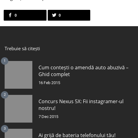
0
0
Trebuie să citești
1
Cum contești o amendă auto abuzivă –
Ghid complet
16 Feb 2015
2
Concurs Nexus 5X: Fii instagramer-ul
nostru!
7 Dec 2015
3
Ai grijă de bateria telefonului tău!