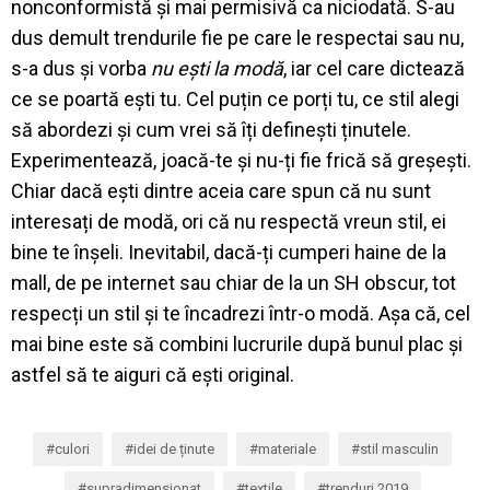
nonconformistă și mai permisivă ca niciodată. S-au
dus demult trendurile fie pe care le respectai sau nu,
s-a dus și vorba
nu ești la modă
, iar cel care dictează
ce se poartă ești tu. Cel puțin ce porți tu, ce stil alegi
să abordezi și cum vrei să îți definești ținutele.
Experimentează, joacă-te și nu-ți fie frică să greșești.
Chiar dacă ești dintre aceia care spun că nu sunt
interesați de modă, ori că nu respectă vreun stil, ei
bine te înșeli. Inevitabil, dacă-ți cumperi haine de la
mall, de pe internet sau chiar de la un SH obscur, tot
respecți un stil și te încadrezi într-o modă. Așa că, cel
mai bine este să combini lucrurile după bunul plac și
astfel să te aiguri că ești original.
culori
idei de ținute
materiale
stil masculin
supradimensionat
textile
trenduri 2019