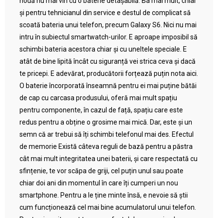
nouă nu mai vin cu o baterie detașabilă. Ba mai mult, chiar
și pentru tehnicianul din service e destul de complicat să
scoată bateria unui telefon, precum Galaxy S6. Nici nu mai
intru în subiectul smartwatch-urilor. E aproape imposibil să
schimbi bateria acestora chiar și cu uneltele speciale. E
atât de bine lipită încât cu siguranță vei strica ceva și dacă
te pricepi. E adevărat, producătorii forțează puțin nota aici.
O baterie încorporată înseamnă pentru ei mai puține bătăi
de cap cu carcasa produsului, oferă mai mult spațiu
pentru componente, în cazul de față, spațiu care este
redus pentru a obține o grosime mai mică. Dar, este și un
semn că ar trebui să îți schimbi telefonul mai des. Efectul
de memorie Există câteva reguli de bază pentru a păstra
cât mai mult integritatea unei baterii, și care respectată cu
sfințenie, te vor scăpa de griji, cel puțin unul sau poate
chiar doi ani din momentul în care îți cumperi un nou
smartphone. Pentru a le ține minte însă, e nevoie să știi
cum funcționează cel mai bine acumulatorul unui telefon.