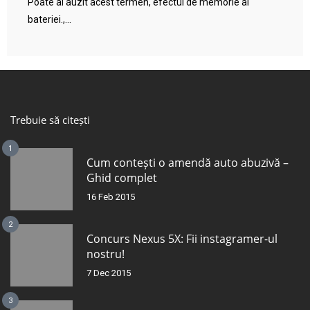
Poate ai auzit acest termen, efectul de memorie al
bateriei.,...
Trebuie să citești
1
Cum contești o amendă auto abuzivă –
Ghid complet
16 Feb 2015
2
Concurs Nexus 5X: Fii instagramer-ul
nostru!
7 Dec 2015
3