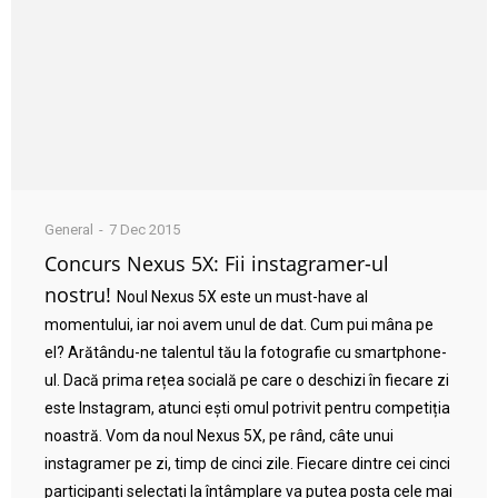
General
7 Dec 2015
Concurs Nexus 5X: Fii instagramer-ul
nostru!
Noul Nexus 5X este un must-have al
momentului, iar noi avem unul de dat. Cum pui mâna pe
el? Arătându-ne talentul tău la fotografie cu smartphone-
ul. Dacă prima rețea socială pe care o deschizi în fiecare zi
este Instagram, atunci ești omul potrivit pentru competiția
noastră. Vom da noul Nexus 5X, pe rând, câte unui
instagramer pe zi, timp de cinci zile. Fiecare dintre cei cinci
participanți selectați la întâmplare va putea posta cele mai