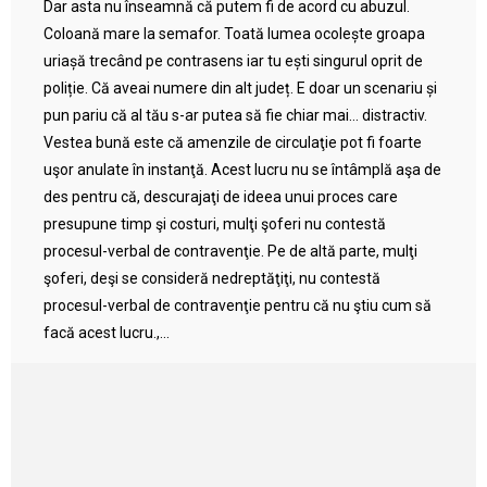
Dar asta nu înseamnă că putem fi de acord cu abuzul.
Coloană mare la semafor. Toată lumea ocolește groapa
uriașă trecând pe contrasens iar tu ești singurul oprit de
poliție. Că aveai numere din alt județ. E doar un scenariu și
pun pariu că al tău s-ar putea să fie chiar mai… distractiv.
Vestea bună este că amenzile de circulaţie pot fi foarte
uşor anulate în instanţă. Acest lucru nu se întâmplă aşa de
des pentru că, descurajaţi de ideea unui proces care
presupune timp şi costuri, mulţi şoferi nu contestă
procesul-verbal de contravenţie. Pe de altă parte, mulţi
şoferi, deşi se consideră nedreptăţiţi, nu contestă
procesul-verbal de contravenţie pentru că nu ştiu cum să
facă acest lucru.,...