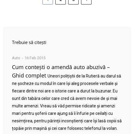
Trebuie să citești
Auto
16 Feb 2015
Cum contești o amendă auto abuzivă –
Ghid complet
Uneori polițiștii de la Rutieră au darul să
ne șocheze cu modul în care își aleg procesele verbale și
fiecare dintre noi are o istorie care a durut la buzunar. Eu
sunt din tabăra celor care cred că avem nevoie de și mai
multe amenzi. Vreau să văd permise ridicate și amenzi
mari pentru șoferii care ajung să îi înfurie pe ceilalți cu
nesimțirea, pentru părinții inconștienți care își lasă copiii să
țopăie prin mașină și cei care folosesc telefonul la volan.