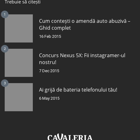
Trebuie să citești
1
Cum contești o amendă auto abuzivă –
Ghid complet
16 Feb 2015
2
Concurs Nexus 5X: Fii instagramer-ul
nostru!
7 Dec 2015
3
Ai grijă de bateria telefonului tău!
6 May 2015