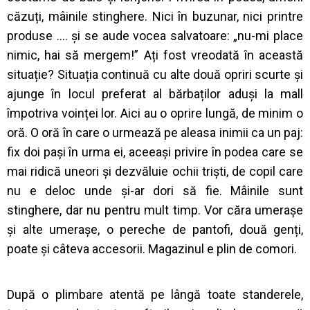
căzuți, mâinile stinghere. Nici în buzunar, nici printre
produse …. și se aude vocea salvatoare: „nu-mi place
nimic, hai să mergem!” Ați fost vreodată în această
situație? Situația continuă cu alte două opriri scurte și
ajunge în locul preferat al bărbaților aduși la mall
împotriva voinței lor. Aici au o oprire lungă, de minim o
oră. O oră în care o urmează pe aleasa inimii ca un paj:
fix doi pași în urma ei, aceeași privire în podea care se
mai ridică uneori și dezvăluie ochii triști, de copil care
nu e deloc unde și-ar dori să fie. Mâinile sunt
stinghere, dar nu pentru mult timp. Vor căra umerașe
și alte umerașe, o pereche de pantofi, două genți,
poate și câteva accesorii. Magazinul e plin de comori.
După o plimbare atentă pe lângă toate standerele,