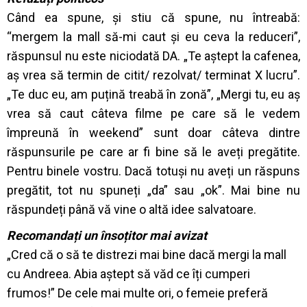
Când ea spune, și stiu că spune, nu întreabă:
“mergem la mall să-mi caut și eu ceva la reduceri”,
răspunsul nu este niciodată DA. „Te aștept la cafenea,
aș vrea să termin de citit/ rezolvat/ terminat X lucru”.
„Te duc eu, am puțină treabă în zonă”, „Mergi tu, eu aș
vrea să caut câteva filme pe care să le vedem
împreună în weekend” sunt doar câteva dintre
răspunsurile pe care ar fi bine să le aveți pregătite.
Pentru binele vostru. Dacă totuși nu aveți un răspuns
pregătit, tot nu spuneți „da” sau „ok”. Mai bine nu
răspundeți până vă vine o altă idee salvatoare.
Recomandați un însoțitor mai avizat
„Cred că o să te distrezi mai bine dacă mergi la mall
cu Andreea. Abia aștept să văd ce îți cumperi
frumos!” De cele mai multe ori, o femeie preferă