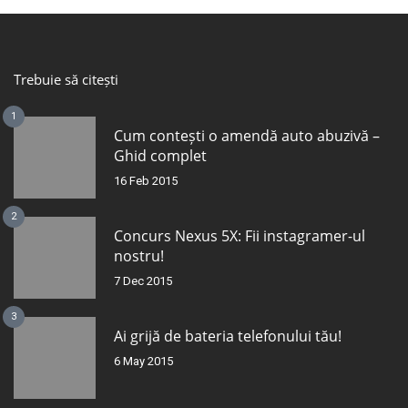
Trebuie să citești
1
Cum contești o amendă auto abuzivă –
Ghid complet
16 Feb 2015
2
Concurs Nexus 5X: Fii instagramer-ul
nostru!
7 Dec 2015
3
Ai grijă de bateria telefonului tău!
6 May 2015