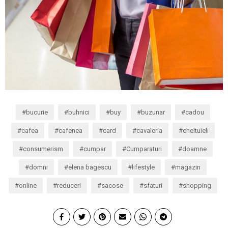
bucurie
buhnici
buy
buzunar
cadou
cafea
cafenea
card
cavaleria
cheltuieli
consumerism
cumpar
Cumparaturi
doamne
domni
elena bagescu
lifestyle
magazin
online
reduceri
sacose
sfaturi
shopping