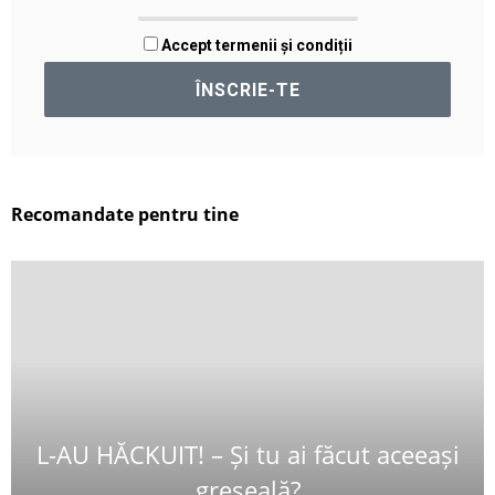
Accept termenii și condiții
Recomandate pentru tine
L-AU HĂCKUIT! – Și tu ai făcut aceeași
greșeală?