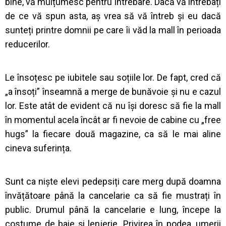
bine, vă mulțumesc pentru întrebare. Dacă vă întrebați
de ce vă spun asta, aș vrea să vă întreb și eu dacă
sunteți printre domnii pe care îi văd la mall în perioada
reducerilor.
Le însoțesc pe iubitele sau soțiile lor. De fapt, cred că
„a însoți” înseamnă a merge de bunăvoie și nu e cazul
lor. Este atât de evident că nu își doresc să fie la mall
în momentul acela încât ar fi nevoie de cabine cu „free
hugs” la fiecare două magazine, ca să le mai aline
cineva suferința.
Sunt ca niște elevi pedepsiți care merg după doamna
învățătoare până la cancelarie ca să fie mustrați în
public. Drumul până la cancelarie e lung, începe la
costume de baie și lenjerie. Privirea în podea, umerii