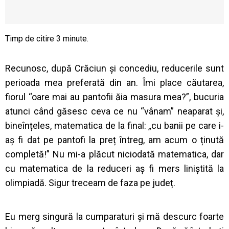
Recunosc, după Crăciun și concediu, reducerile sunt
perioada mea preferată din an. Îmi place căutarea,
fiorul “oare mai au pantofii ăia masura mea?”, bucuria
atunci când găsesc ceva ce nu “vânam” neaparat și,
bineînțeles, matematica de la final: „cu banii pe care i-
aș fi dat pe pantofi la preț întreg, am acum o ținută
completă!” Nu mi-a plăcut niciodată matematica, dar
cu matematica de la reduceri aș fi mers liniștită la
olimpiadă. Sigur treceam de faza pe județ.
Eu merg singură la cumparaturi și mă descurc foarte