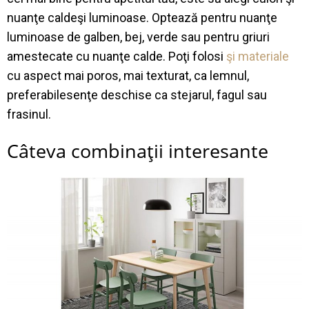
nuan
ţ
e
calde
ş
i
luminoase
.
Opteaz
ă
pentru
nuan
ţ
e
luminoase
de
galben
,
bej
,
verde
sau
pentru
griuri
amestecate
cu
nuan
ţ
e
calde
.
Po
ţ
i
folosi
ş
i
materiale
cu aspect
mai
poros
,
mai
texturat
, ca
lemnul
,
preferabil
esen
ţ
e
deschise
ca
stejarul
,
fagul
sau
frasinul
.
C
â
teva
combina
ţ
ii
interesante