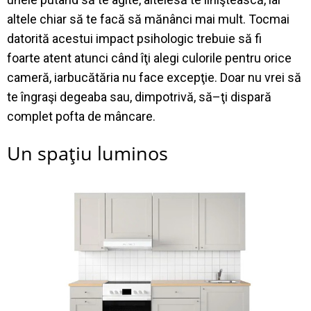
altele
chiar
s
ă
te
fac
ă
s
ă
m
ă
n
â
nci
mai
mult
.
Tocmai
datorit
ă
acestui
impact
psihologic
trebuie
s
ă
fi
foarte
atent
atunci
c
â
nd
îţ
i
alegi
culorile
pentru
orice
camer
ă
,
iar
buc
ă
t
ă
ria
nu face
excep
ţ
ie
.
Doar
nu
vrei
să
te
î
ngra
ş
i
degeaba
sau
,
dimpotriv
ă
,
s
ă
–
ţ
i
dispar
ă
complet
pofta
de
m
â
ncare
.
Un
spa
ţ
iu
lumino
s