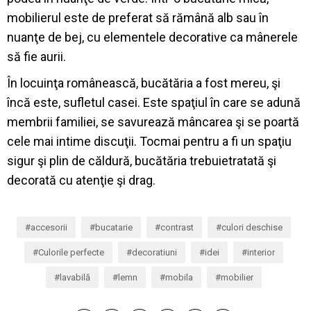
mobilierul
este
de
preferat
s
ă
r
ă
m
â
n
ă
alb
sau
î
n
nuan
ţ
e
de
bej
, cu
elementele
decor
at
ive ca
m
â
nerele
s
ă
fie
aurii
.
În
locuin
ţ
a
rom
â
neasc
ă
,
buc
ă
t
ă
ria
a
fost
mereu
,
ş
i
î
nc
ă
este
,
sufletul
casei
. Este
spa
ţ
iul
î
n
care se
adun
ă
membrii
familiei
, se
savureaz
ă
m
â
ncarea
ş
i
se
poart
ă
cele
mai
intime
discu
ţ
ii
.
Tocmai
pentru
a fi un
spa
ţ
iu
sigur
ş
i
plin
de
c
ă
ldur
ă
,
buc
ă
t
ă
ria
trebuie
tratat
ă
ş
i
decorat
ă
cu
aten
ţ
ie
ş
i
drag.
accesorii
bucatarie
contrast
culori deschise
Culorile perfecte
decoratiuni
idei
interior
lavabilă
lemn
mobila
mobilier