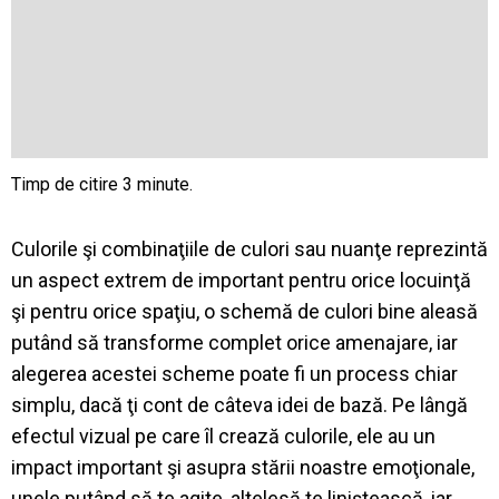
Culorile
ş
i
combina
ţ
iile
de
culori
sau
nuan
ţ
e
reprezint
ă
un aspect
extrem
de important
pentru
orice
locuin
ţă
ş
i
pentru
orice
spa
ţ
iu
, o schem
ă
de
culori
bine
aleas
ă
put
â
nd
s
ă
transforme
complet
orice
amenajare
,
iar
alegerea
acestei
scheme
poate
fi un process
chiar
simplu
,
dac
ă
ţ
i
cont
de
c
â
teva
idei
de
baz
ă
. Pe
l
â
ng
ă
efectul
vizual
pe care
î
l
creaz
ă
culorile
,
ele
au un
impact important
ş
i
asupra
st
ă
rii
noastre
emo
ţ
ionale
,
unele
put
â
nd
s
ă
te
agite
,
altele
s
ă
te
lini
ş
teasc
ă
,
iar