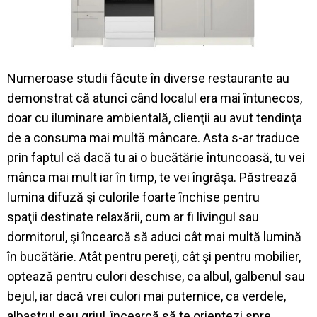
Numeroase
studii
f
ă
cute
î
n diverse
restaurante
au
demonstrat
c
ă
atunci
c
â
nd
localul
era
mai
î
ntunecos
,
doar
cu
iluminare
ambiental
ă
,
clien
ţ
ii
au
avut
tendin
ţ
a
de a
consuma
mai
mult
ă
m
â
ncare
.
Asta
s-
ar
traduce
prin
faptul
c
ă
dac
ă
tu
ai o
buc
ă
t
ă
rie
î
ntuncoas
ă
,
tu
vei
m
â
nca
mai
mult
iar
î
n
timp
,
te
vei
î
ngr
ăş
a
.
P
ă
streaz
ă
lumina
difuz
ă
ş
i
culorile
foarte
î
nchise
pentru
spa
ţ
ii
destinate
relax
ă
rii
, cum
ar
fi
livingul
sau
dormitorul
,
ş
i
î
ncearc
ă
s
ă
aduci
c
â
t
mai
mult
ă
lumin
ă
î
n
buc
ă
t
ă
rie
.
At
â
t
pentru
pere
ţ
i
,
c
â
t
ş
i
pentru
mobilier,
opteaz
ă
pentru
culori
deschise
, ca
albul
,
galbenul
sau
bejul
,
iar
dac
ă
vrei
culori
mai
puternice
, ca
verdele
,
albastrul
sau
griul
,
î
ncearc
ă
s
ă
te
orientezi
spre