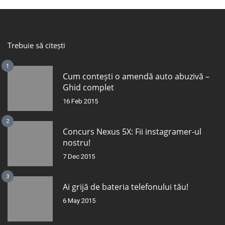
Trebuie să citești
1
Cum contești o amendă auto abuzivă –
Ghid complet
16 Feb 2015
2
Concurs Nexus 5X: Fii instagramer-ul
nostru!
7 Dec 2015
3
Ai grijă de bateria telefonului tău!
6 May 2015