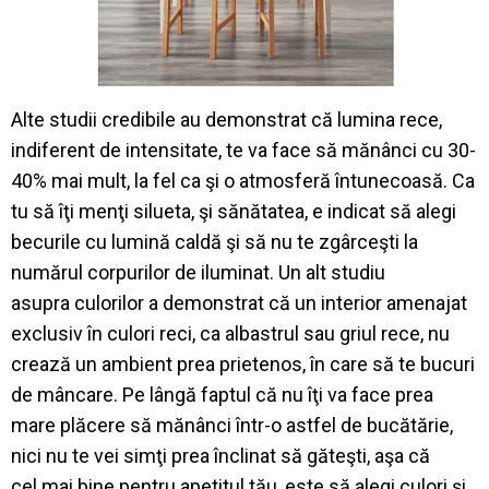
Alte
studii
credibile
au
demonstrat
c
ă
lumina
rece
,
indiferent
de
intensitate
,
te
va
face
s
ă
m
ă
n
â
nci
cu 30-
40%
mai
mult
, la
fel
ca
ş
i
o
atmosfer
ă
î
ntunecoas
ă
. Ca
tu
s
ă
îţ
i
men
ţ
i
silueta
,
ş
i
s
ă
n
ă
tatea
, e
indicat
s
ă
alegi
becurile
cu
lumin
ă
cald
ă
ş
i
s
ă
nu
te
zg
â
rce
ş
ti
la
num
ă
rul
corpurilor
de
iluminat
. Un alt
studiu
asupra
culorilor
a
demonstrat
c
ă
un interior
amenajat
exclusiv
î
n
culori
reci
, ca
albastrul
sau
griul
rece
, nu
creaz
ă
un ambient
prea
prietenos
,
î
n
care
s
ă
te
bucuri
de
m
â
ncare
.
Pe
l
â
ng
ă
faptul
c
ă
nu
îţ
i
va
face
prea
mare
pl
ă
cere
s
ă
m
ă
n
â
nci
î
ntr
-o
astfel
de
buc
ă
t
ă
rie
,
nici
nu
te
vei
sim
ţ
i
prea
î
nclinat
s
ă
g
ă
te
ş
ti
,
a
ş
a
c
ă
cel
mai
bine
pentru
apetitul
t
ă
u
,
este
s
ă
alegi
culori
ş
i