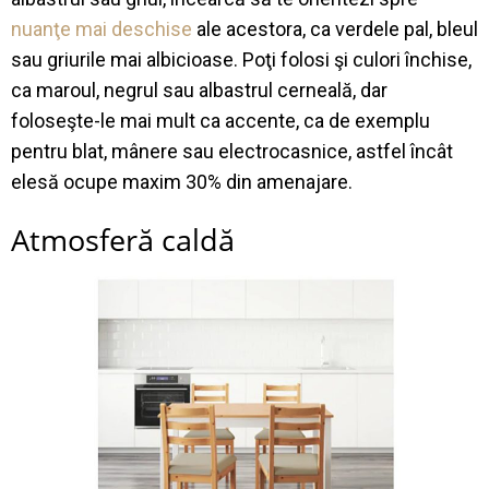
nuan
ţ
e
mai
deschise
ale
acestora
, ca
verdele
pal,
bleul
sau
griurile
mai
albicioase
.
Po
ţ
i
folosi
ş
i
culori
î
nchise
,
ca
maroul
,
negrul
sau
albastrul
cerneal
ă
,
dar
folose
ş
te
-le
mai
mult
ca
accente
,
ca de
exemplu
pentru
blat,
m
â
nere
sau
electrocasnice
,
astfel
î
nc
â
t
ele
s
ă
ocupe
maxim 30% din
amenajare
.
Atmosfer
ă
cald
ă