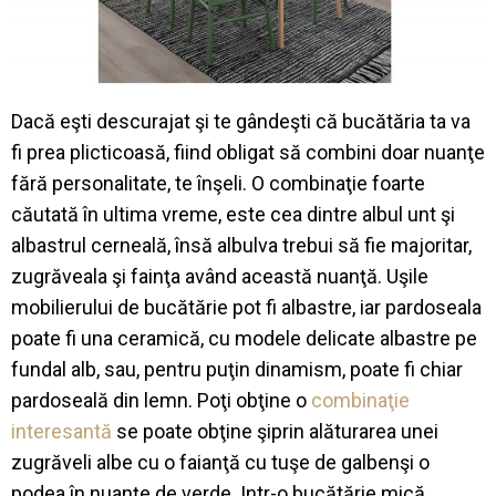
Dac
ă
e
ş
ti
descurajat
ş
i
te
g
â
nde
ş
ti
c
ă
buc
ă
t
ă
ria
ta
va
fi
prea
plicticoas
ă
,
fiind
obligat
s
ă
combini
doar
nuan
ţ
e
f
ă
r
ă
personalitate
,
te
î
n
ş
eli
. O
combin
aţ
ie
foarte
c
ă
utat
ă
î
n ultima
vreme
,
este
cea
dintre
albul
unt
ş
i
albastrul
cerneal
ă
,
î
ns
ă
albul
va
trebui
s
ă
fie
majoritar
,
zugr
ă
veala
ş
i
fain
ţ
a
av
â
nd
aceast
ă
nuan
ţă
.
U
ş
ile
mobilierului
de
buc
ă
t
ă
rie
pot fi
albastre
,
iar
pardoseala
poate
fi una
ceramic
ă
, cu
modele
delicate
albastre
pe
fundal
alb
,
sau
,
pentru
pu
ţ
in
dinamism
,
poate
fi
chiar
pardoseal
ă
din
lemn
.
Po
ţ
i
ob
ţ
ine
o
combina
ţ
ie
interesant
ă
se
poate
ob
ţ
ine
ş
i
prin
al
ă
turarea
unei
zugr
ăv
eli
albe
cu o
faian
ţă
cu
tu
ş
e
de
galben
ş
i
o
podea
î
n
nuan
ţ
e
de
verde
.
Intr
-o
buc
ă
t
ă
rie
mic
ă
,