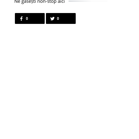
Ne găsești non-stop aici
0
0