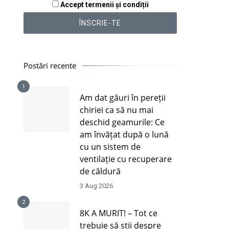
Accept termenii și condiții
Postări recente
1
Am dat găuri în pereții
chiriei ca să nu mai
deschid geamurile: Ce
am învățat după o lună
cu un sistem de
ventilație cu recuperare
de căldură
3 Aug 2026
2
8K A MURIT! – Tot ce
trebuie să știi despre