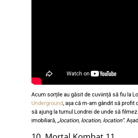
Acum sorțile au găsit de cuviință să fiu la L
Underground
, așa că m-am gândit să profit 
să ajung la turnul Londrei de unde să filme
imobiliară,
„location, location, location”.
Așada
10. Mortal Kombat 11.