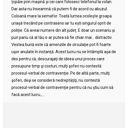
țopăie prin mașină și cei care folosesc telefonul la volan.
Dar asta nu înseamnă că putem fi de acord cu abuzul.
Coloană mare la semafor. Toată lumea ocolește groapa
uriașă trecând pe contrasens iar tu ești singurul oprit de
poliție. Că aveai numere din alt județ. E doar un scenariu și
pun pariu că al tău s-ar putea să fie chiar mai… distractiv.
Vestea bună este că amenzile de circulaţie pot fi foarte
uşor anulate în instanţă. Acest lucru nu se întâmplă aşa de
des pentru că, descurajaţi de ideea unui proces care
presupune timp şi costuri, mulţi şoferi nu contestă
procesul-verbal de contravenţie. Pe de altă parte, mulţi
şoferi, deşi se consideră nedreptăţiţi, nu contestă
procesul-verbal de contravenţie pentru că nu ştiu cum să
facă acest lucru.,...