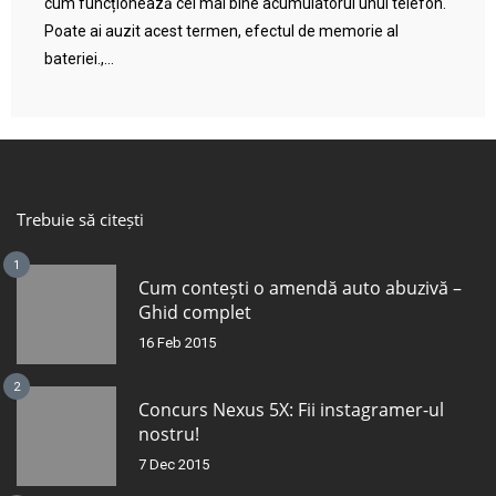
cum funcționează cel mai bine acumulatorul unui telefon.
Poate ai auzit acest termen, efectul de memorie al
bateriei.,...
Trebuie să citești
1
Cum contești o amendă auto abuzivă –
Ghid complet
16 Feb 2015
2
Concurs Nexus 5X: Fii instagramer-ul
nostru!
7 Dec 2015