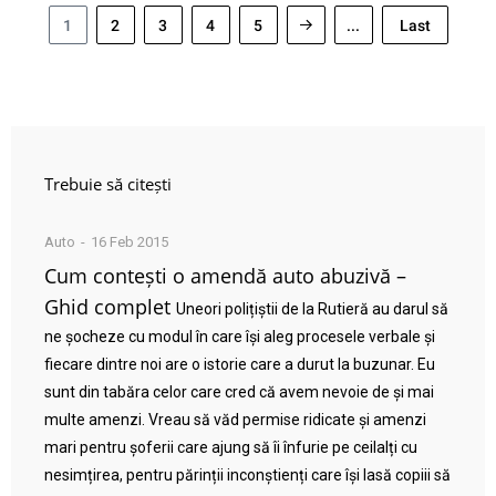
1
2
3
4
5
...
Last
Trebuie să citești
Auto
16 Feb 2015
Cum contești o amendă auto abuzivă –
Ghid complet
Uneori polițiștii de la Rutieră au darul să
ne șocheze cu modul în care își aleg procesele verbale și
fiecare dintre noi are o istorie care a durut la buzunar. Eu
sunt din tabăra celor care cred că avem nevoie de și mai
multe amenzi. Vreau să văd permise ridicate și amenzi
mari pentru șoferii care ajung să îi înfurie pe ceilalți cu
nesimțirea, pentru părinții inconștienți care își lasă copiii să