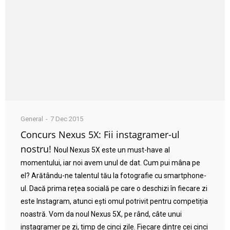
General
7 Dec 2015
Concurs Nexus 5X: Fii instagramer-ul
nostru!
Noul Nexus 5X este un must-have al
momentului, iar noi avem unul de dat. Cum pui mâna pe
el? Arătându-ne talentul tău la fotografie cu smartphone-
ul. Dacă prima rețea socială pe care o deschizi în fiecare zi
este Instagram, atunci ești omul potrivit pentru competiția
noastră. Vom da noul Nexus 5X, pe rând, câte unui
instagramer pe zi, timp de cinci zile. Fiecare dintre cei cinci