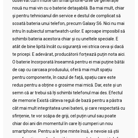
observat cum multe din smartphone-urile de generație
nouă nu mai vin cu o baterie detașabilă. Ba mai mult, chiar
și pentru tehnicianul din service e destul de complicat să
scoată bateria unui telefon, precum Galaxy S6. Nici nu mai
intru în subiectul smartwatch-urilor. E aproape imposibil să
schimbi bateria acestora chiar și cu uneltele speciale. E
atât de bine lipită încât cu siguranță vei strica ceva și dacă
te pricepi. E adevărat, producătorii forțează puțin nota aici.
O baterie încorporată înseamnă pentru ei mai puține bătăi
de cap cu carcasa produsului, oferă mai mult spațiu
pentru componente, în cazul de față, spațiu care este
redus pentru a obține o grosime mai mică. Dar, este și un
semn că ar trebui să îți schimbi telefonul mai des. Efectul
de memorie Există câteva reguli de bază pentru a păstra
cât mai mult integritatea unei baterii, și care respectată cu
sfințenie, te vor scăpa de griji, cel puțin unul sau poate
chiar doi ani din momentul în care îți cumperi un nou
smartphone. Pentru a le ține minte însă, e nevoie să știi