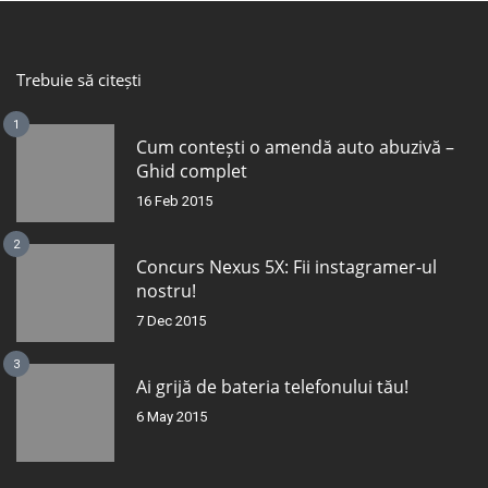
Trebuie să citești
1
Cum contești o amendă auto abuzivă –
Ghid complet
16 Feb 2015
2
Concurs Nexus 5X: Fii instagramer-ul
nostru!
7 Dec 2015
3
Ai grijă de bateria telefonului tău!
6 May 2015