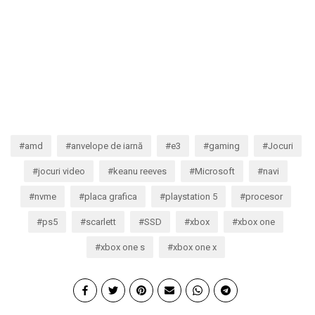
amd
anvelope de iarnă
e3
gaming
Jocuri
jocuri video
keanu reeves
Microsoft
navi
nvme
placa grafica
playstation 5
procesor
ps5
scarlett
SSD
xbox
xbox one
xbox one s
xbox one x