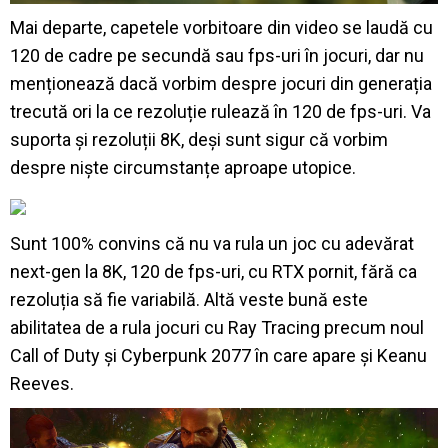
Mai departe, capetele vorbitoare din video se laudă cu
120 de cadre pe secundă sau fps-uri în jocuri, dar nu
menționează dacă vorbim despre jocuri din generația
trecută ori la ce rezoluție rulează în 120 de fps-uri. Va
suporta și rezoluții 8K, deși sunt sigur că vorbim
despre niște circumstanțe aproape utopice.
Sunt 100% convins că nu va rula un joc cu adevărat
next-gen la 8K, 120 de fps-uri, cu RTX pornit, fără ca
rezoluția să fie variabilă. Altă veste bună este
abilitatea de a rula jocuri cu Ray Tracing precum noul
Call of Duty și Cyberpunk 2077 în care apare și Keanu
Reeves.