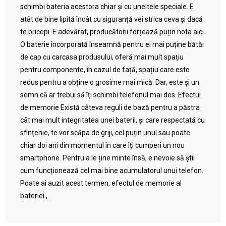
schimbi bateria acestora chiar și cu uneltele speciale. E
atât de bine lipită încât cu siguranță vei strica ceva și dacă
te pricepi. E adevărat, producătorii forțează puțin nota aici.
O baterie încorporată înseamnă pentru ei mai puține bătăi
de cap cu carcasa produsului, oferă mai mult spațiu
pentru componente, în cazul de față, spațiu care este
redus pentru a obține o grosime mai mică. Dar, este și un
semn că ar trebui să îți schimbi telefonul mai des. Efectul
de memorie Există câteva reguli de bază pentru a păstra
cât mai mult integritatea unei baterii, și care respectată cu
sfințenie, te vor scăpa de griji, cel puțin unul sau poate
chiar doi ani din momentul în care îți cumperi un nou
smartphone. Pentru a le ține minte însă, e nevoie să știi
cum funcționează cel mai bine acumulatorul unui telefon.
Poate ai auzit acest termen, efectul de memorie al
bateriei.,...