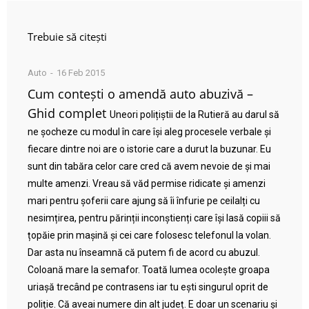
Trebuie să citești
Auto
16 Feb 2015
Cum contești o amendă auto abuzivă –
Ghid complet
Uneori polițiștii de la Rutieră au darul să
ne șocheze cu modul în care își aleg procesele verbale și
fiecare dintre noi are o istorie care a durut la buzunar. Eu
sunt din tabăra celor care cred că avem nevoie de și mai
multe amenzi. Vreau să văd permise ridicate și amenzi
mari pentru șoferii care ajung să îi înfurie pe ceilalți cu
nesimțirea, pentru părinții inconștienți care își lasă copiii să
țopăie prin mașină și cei care folosesc telefonul la volan.
Dar asta nu înseamnă că putem fi de acord cu abuzul.
Coloană mare la semafor. Toată lumea ocolește groapa
uriașă trecând pe contrasens iar tu ești singurul oprit de
poliție. Că aveai numere din alt județ. E doar un scenariu și