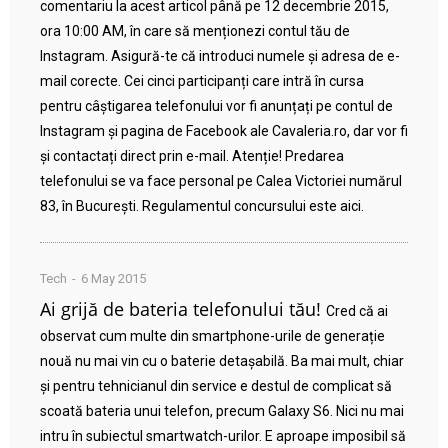
comentariu la acest articol până pe 12 decembrie 2015,
ora 10:00 AM, în care să menționezi contul tău de
Instagram. Asigură-te că introduci numele și adresa de e-
mail corecte. Cei cinci participanți care intră în cursa
pentru câștigarea telefonului vor fi anunțați pe contul de
Instagram și pagina de Facebook ale Cavaleria.ro, dar vor fi
și contactați direct prin e-mail. Atenție! Predarea
telefonului se va face personal pe Calea Victoriei numărul
83, în București. Regulamentul concursului este aici.
Tech
6 May 2015
Ai grijă de bateria telefonului tău!
Cred că ai
observat cum multe din smartphone-urile de generație
nouă nu mai vin cu o baterie detașabilă. Ba mai mult, chiar
și pentru tehnicianul din service e destul de complicat să
scoată bateria unui telefon, precum Galaxy S6. Nici nu mai
intru în subiectul smartwatch-urilor. E aproape imposibil să