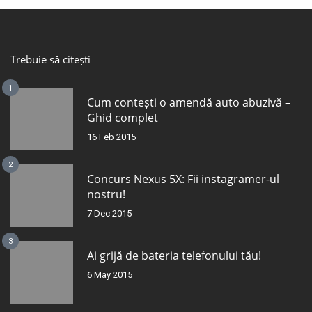
Trebuie să citești
1
Cum contești o amendă auto abuzivă –
Ghid complet
16 Feb 2015
2
Concurs Nexus 5X: Fii instagramer-ul
nostru!
7 Dec 2015
3
Ai grijă de bateria telefonului tău!
6 May 2015