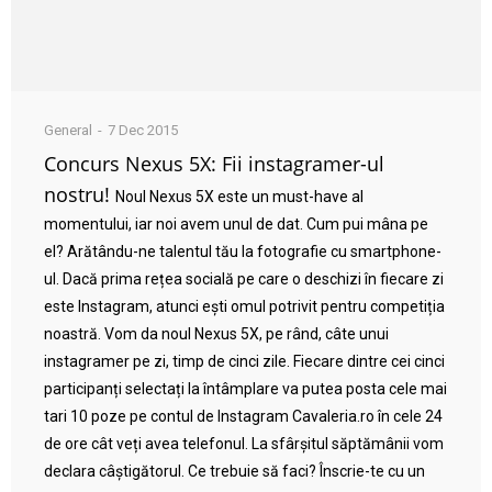
General
7 Dec 2015
Concurs Nexus 5X: Fii instagramer-ul
nostru!
Noul Nexus 5X este un must-have al
momentului, iar noi avem unul de dat. Cum pui mâna pe
el? Arătându-ne talentul tău la fotografie cu smartphone-
ul. Dacă prima rețea socială pe care o deschizi în fiecare zi
este Instagram, atunci ești omul potrivit pentru competiția
noastră. Vom da noul Nexus 5X, pe rând, câte unui
instagramer pe zi, timp de cinci zile. Fiecare dintre cei cinci
participanți selectați la întâmplare va putea posta cele mai
tari 10 poze pe contul de Instagram Cavaleria.ro în cele 24
de ore cât veți avea telefonul. La sfârșitul săptămânii vom
declara câștigătorul. Ce trebuie să faci? Înscrie-te cu un