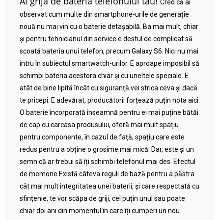
Ai grijă de bateria telefonului tău!
Cred că ai
observat cum multe din smartphone-urile de generație
nouă nu mai vin cu o baterie detașabilă. Ba mai mult, chiar
și pentru tehnicianul din service e destul de complicat să
scoată bateria unui telefon, precum Galaxy S6. Nici nu mai
intru în subiectul smartwatch-urilor. E aproape imposibil să
schimbi bateria acestora chiar și cu uneltele speciale. E
atât de bine lipită încât cu siguranță vei strica ceva și dacă
te pricepi. E adevărat, producătorii forțează puțin nota aici.
O baterie încorporată înseamnă pentru ei mai puține bătăi
de cap cu carcasa produsului, oferă mai mult spațiu
pentru componente, în cazul de față, spațiu care este
redus pentru a obține o grosime mai mică. Dar, este și un
semn că ar trebui să îți schimbi telefonul mai des. Efectul
de memorie Există câteva reguli de bază pentru a păstra
cât mai mult integritatea unei baterii, și care respectată cu
sfințenie, te vor scăpa de griji, cel puțin unul sau poate
chiar doi ani din momentul în care îți cumperi un nou