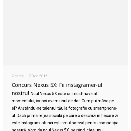
General
7 Dec 2015
Concurs Nexus 5X: Fii instagramer-ul
nostru!
Noul Nexus 5X este un must-have al
momentului, iar noi avem unul de dat. Cum pui mâna pe
el? Arătându-ne talentul tău la fotografie cu smartphone-
ul. Dacă prima rețea socială pe care o deschizi în fiecare zi
este Instagram, atunci ești omul potrivit pentru competiția
noastră. Vom da noul Nexus 5X, pe rând, câte unui