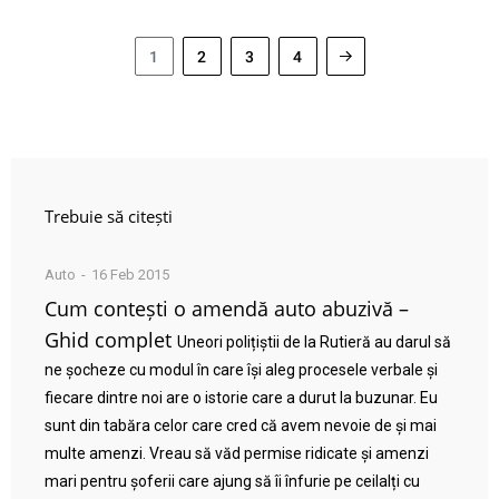
1
2
3
4
Trebuie să citești
Auto
16 Feb 2015
Cum contești o amendă auto abuzivă –
Ghid complet
Uneori polițiștii de la Rutieră au darul să
ne șocheze cu modul în care își aleg procesele verbale și
fiecare dintre noi are o istorie care a durut la buzunar. Eu
sunt din tabăra celor care cred că avem nevoie de și mai
multe amenzi. Vreau să văd permise ridicate și amenzi
mari pentru șoferii care ajung să îi înfurie pe ceilalți cu