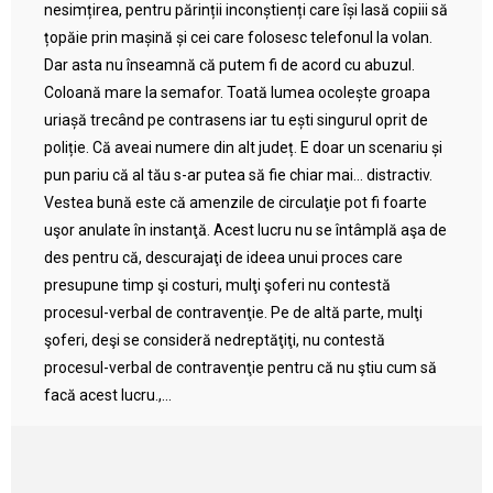
nesimțirea, pentru părinții inconștienți care își lasă copiii să
țopăie prin mașină și cei care folosesc telefonul la volan.
Dar asta nu înseamnă că putem fi de acord cu abuzul.
Coloană mare la semafor. Toată lumea ocolește groapa
uriașă trecând pe contrasens iar tu ești singurul oprit de
poliție. Că aveai numere din alt județ. E doar un scenariu și
pun pariu că al tău s-ar putea să fie chiar mai… distractiv.
Vestea bună este că amenzile de circulaţie pot fi foarte
uşor anulate în instanţă. Acest lucru nu se întâmplă aşa de
des pentru că, descurajaţi de ideea unui proces care
presupune timp şi costuri, mulţi şoferi nu contestă
procesul-verbal de contravenţie. Pe de altă parte, mulţi
şoferi, deşi se consideră nedreptăţiţi, nu contestă
procesul-verbal de contravenţie pentru că nu ştiu cum să
facă acest lucru.,...