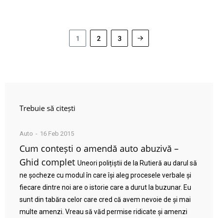
1
2
3
Trebuie să citești
Auto
16 Feb 2015
Cum contești o amendă auto abuzivă –
Ghid complet
Uneori polițiștii de la Rutieră au darul să
ne șocheze cu modul în care își aleg procesele verbale și
fiecare dintre noi are o istorie care a durut la buzunar. Eu
sunt din tabăra celor care cred că avem nevoie de și mai
multe amenzi. Vreau să văd permise ridicate și amenzi