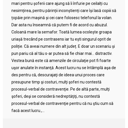
mari pentru șoferii care ajung să îi înfurie pe ceilalți cu
nesimțirea, pentru părinții inconștienți care își lasă copiii să
țopăie prin mașină și cei care folosesc telefonul la volan.
Dar asta nu înseamnă că putem fi de acord cu abuzul.
Coloană mare la semafor. Toată lumea ocolește groapa
uriașă trecând pe contrasens iar tu ești singurul oprit de
poliție. Că aveai numere din alt județ. E doar un scenariu și
pun pariu că al tău s-ar putea să fie chiar mai… distractiv.
Vestea bună este că amenzile de circulaţie pot fi foarte
uşor anulate în instanţă. Acest lucru nu se întâmplă aşa de
des pentru că, descurajaţi de ideea unui proces care
presupune timp şi costuri, mulţi şoferi nu contestă
procesul-verbal de contravenţie. Pe de altă parte, mulţi
şoferi, deşi se consideră nedreptăţiţi, nu contestă
procesul-verbal de contravenţie pentru că nu ştiu cum să
facă acest lucru.,...