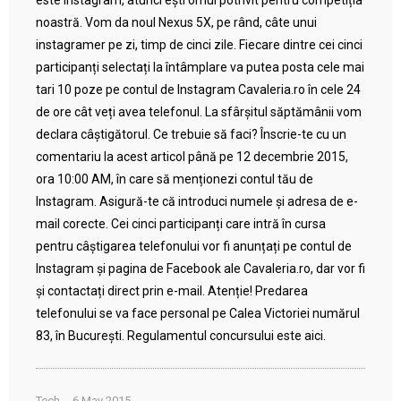
este Instagram, atunci ești omul potrivit pentru competiția
noastră. Vom da noul Nexus 5X, pe rând, câte unui
instagramer pe zi, timp de cinci zile. Fiecare dintre cei cinci
participanți selectați la întâmplare va putea posta cele mai
tari 10 poze pe contul de Instagram Cavaleria.ro în cele 24
de ore cât veți avea telefonul. La sfârșitul săptămânii vom
declara câștigătorul. Ce trebuie să faci? Înscrie-te cu un
comentariu la acest articol până pe 12 decembrie 2015,
ora 10:00 AM, în care să menționezi contul tău de
Instagram. Asigură-te că introduci numele și adresa de e-
mail corecte. Cei cinci participanți care intră în cursa
pentru câștigarea telefonului vor fi anunțați pe contul de
Instagram și pagina de Facebook ale Cavaleria.ro, dar vor fi
și contactați direct prin e-mail. Atenție! Predarea
telefonului se va face personal pe Calea Victoriei numărul
83, în București. Regulamentul concursului este aici.
Tech
6 May 2015