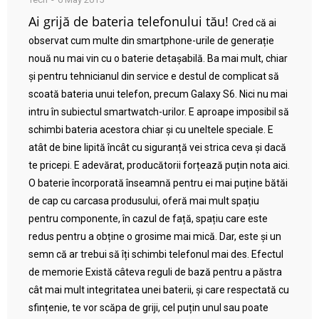
Ai grijă de bateria telefonului tău!
Cred că ai
observat cum multe din smartphone-urile de generație
nouă nu mai vin cu o baterie detașabilă. Ba mai mult, chiar
și pentru tehnicianul din service e destul de complicat să
scoată bateria unui telefon, precum Galaxy S6. Nici nu mai
intru în subiectul smartwatch-urilor. E aproape imposibil să
schimbi bateria acestora chiar și cu uneltele speciale. E
atât de bine lipită încât cu siguranță vei strica ceva și dacă
te pricepi. E adevărat, producătorii forțează puțin nota aici.
O baterie încorporată înseamnă pentru ei mai puține bătăi
de cap cu carcasa produsului, oferă mai mult spațiu
pentru componente, în cazul de față, spațiu care este
redus pentru a obține o grosime mai mică. Dar, este și un
semn că ar trebui să îți schimbi telefonul mai des. Efectul
de memorie Există câteva reguli de bază pentru a păstra
cât mai mult integritatea unei baterii, și care respectată cu
sfințenie, te vor scăpa de griji, cel puțin unul sau poate