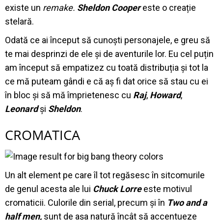
existe un
remake.
Sheldon Cooper
este o creație
stelară.
Odată ce ai început să cunoști personajele, e greu să
te mai desprinzi de ele și de aventurile lor. Eu cel puțin
am început să empatizez cu toată distribuția și tot la
ce mă puteam gândi e că aș fi dat orice să stau cu ei
în bloc și să mă împrietenesc cu
Raj
,
Howard
,
Leonard
și
Sheldon
.
CROMATICA
Un alt element pe care îl tot regăsesc în sitcomurile
de genul acesta ale lui
Chuck Lorre
este motivul
cromaticii. Culorile din serial, precum și în
Two and a
half men,
sunt de așa natură încât să accentueze