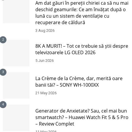
Am dat găuri în pereții chiriei ca să nu mai
deschid geamurile: Ce am învățat după o
lună cu un sistem de ventilație cu
recuperare de căldură
3 Aug 2026
2
8K A MURIT! – Tot ce trebuie să știi despre
televizoarele LG OLED 2026
5 Jun 2026
3
La Crème de la Crème, dar, merită oare
banii tăi? – SONY WH-1000XX
21 May 2026
4
Generator de Anxietate? Sau, cel mai bun
smartwatch? – Huawei Watch Fit 5 & 5 Pro
– Review Complet
11 May 2026