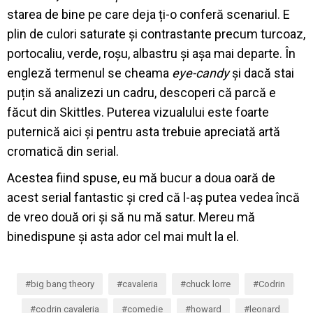
starea de bine pe care deja ți-o conferă scenariul. E
plin de culori saturate și contrastante precum turcoaz,
portocaliu, verde, roșu, albastru și așa mai departe. În
engleză termenul se cheama
eye-candy
și dacă stai
puțin să analizezi un cadru, descoperi că parcă e
făcut din Skittles. Puterea vizualului este foarte
puternică aici și pentru asta trebuie apreciată artă
cromatică din serial.
Acestea fiind spuse, eu mă bucur a doua oară de
acest serial fantastic și cred că l-aș putea vedea încă
de vreo două ori și să nu mă satur. Mereu mă
binedispune și asta ador cel mai mult la el.
big bang theory
cavaleria
chuck lorre
Codrin
codrin cavaleria
comedie
howard
leonard