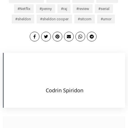
Netflix
penny
raj
review
serial
sheldon
sheldon cooper
sitcom
umor
Codrin Spiridon