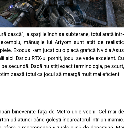
ă cască”, la spațiile închise subterane, totul arată într-
e exemplu,
mănușile lui Artyom sunt atât de realistic
 piele. Exodus l-am jucat cu o placă grafică Nvidia Asus
lii aici. Dar cu RTX-ul pornit, jocul se vede excelent. Cu
 pe secundă. Dacă nu știți exact terminologia, pe scurt,
timizează totul ca jocul să meargă mult mai eficient.
ări binevenite față de Metro-urile vechi. Cel mai de
rton ud atunci când golești încărcătorul într-un inamic.
re oferă o recompensă vizuală plină de dopamină. Mai