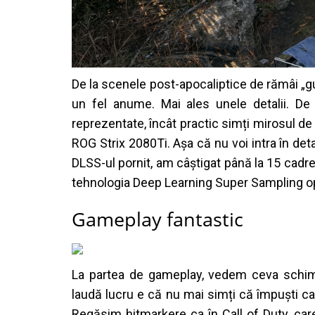
De la scenele post-apocaliptice de rămâi „gur
un fel anume. Mai ales unele detalii. D
reprezentate, încât practic simți mirosul de
ROG Strix 2080Ti. Așa că nu voi intra în deta
DLSS-ul pornit, am câștigat până la 15 cadre
tehnologia Deep Learning Super Sampling op
Gameplay fantastic
La partea de gameplay, vedem ceva schimb
laudă lucru e că nu mai simți că împuști ca
Regăsim hitmarkere ca în Call of Duty, ca