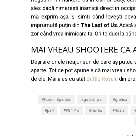
ales dacă nimerești inamicii direct în occi
mă exprim așa, și simți când lovești cev
împrumută puțin din
The Last of Us
. Adică 
zor când vrea inimioara ta. Ori te duci la băn
MAI VREAU SHOOTERE CA 
Deși are unele neajunsuri de care aș putea 
aparte. Tot ce pot spune e că mai vreau shoo
de ele. Mai ales cu atât
Battle Royale
din pre
Codrin Spiridon
god of war
grafica
ps4
PS4 Pro
review
Rusia