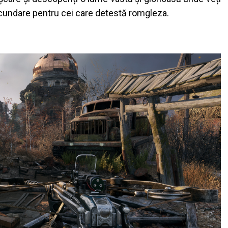
secundare pentru cei care detestă romgleza.