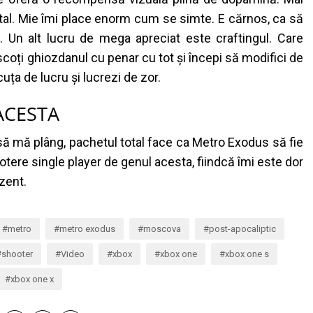
pital. Mie îmi place enorm cum se simte. E cărnos, ca să
a.
Un alt lucru de mega apreciat este craftingul. Care
scoți ghiozdanul cu penar cu tot și începi să modifici de
cuța de lucru și lucrezi de zor.
ACESTA
să mă plâng, pachetul total face ca Metro Exodus să fie
tere single player de genul acesta, fiindcă îmi este dor
zent.
metro
metro exodus
moscova
post-apocaliptic
shooter
Video
xbox
xbox one
xbox one s
xbox one x