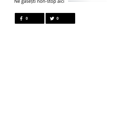
Ne găsești non-stop aici
0
0