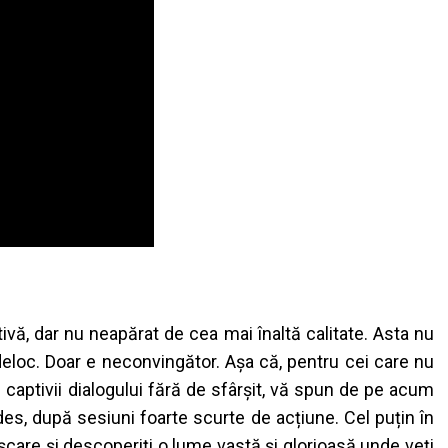
tivă, dar
nu neapărat de cea mai înaltă calitate. Asta nu
 deloc. Doar e neconvingător. Așa că, pentru cei care nu
 captivii dialogului fără de sfârșit, vă spun de pe acum
 des, după sesiuni foarte scurte de acțiune. Cel puțin în
ișcare și descoperiți o lume vastă și glorioasă unde veți