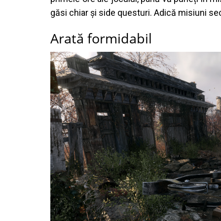
găsi chiar și side questuri. Adică misiuni 
Arată formidabil