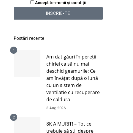
Accept termenii și condiții
Postări recente
1
Am dat găuri în pereții
chiriei ca să nu mai
deschid geamurile: Ce
am învățat după o lună
cu un sistem de
ventilație cu recuperare
de căldură
3 Aug 2026
2
8K A MURIT! – Tot ce
trebuie să știi despre