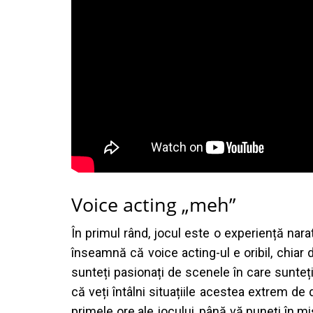
Voice acting „meh”
În primul rând, jocul este o experiență nara
înseamnă că voice acting-ul e oribil, chiar
sunteți pasionați de scenele în care sunteți
că veți întâlni situațiile acestea extrem de
primele ore ale jocului, până vă puneți în m