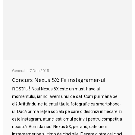
General
7 Dec 2015
Concurs Nexus 5X: Fii instagramer-ul
nostru!
Noul Nexus 5X este un must-have al
momentului, iar noi avem unul de dat. Cum pui mâna pe
el? Arătându-ne talentul tău la fotografie cu smartphone-
ul. Dacă prima rețea socială pe care o deschizi în fiecare zi
este Instagram, atunci ești omul potrivit pentru competiția
noastră. Vom da noul Nexus 5X, pe rând, câte unui
instagramer pe zi, timp de cinci zile. Fiecare dintre cei cinci