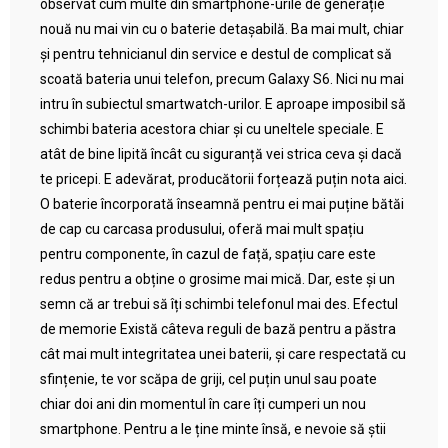
observat cum multe din smartphone-urile de generație
nouă nu mai vin cu o baterie detașabilă. Ba mai mult, chiar
și pentru tehnicianul din service e destul de complicat să
scoată bateria unui telefon, precum Galaxy S6. Nici nu mai
intru în subiectul smartwatch-urilor. E aproape imposibil să
schimbi bateria acestora chiar și cu uneltele speciale. E
atât de bine lipită încât cu siguranță vei strica ceva și dacă
te pricepi. E adevărat, producătorii forțează puțin nota aici.
O baterie încorporată înseamnă pentru ei mai puține bătăi
de cap cu carcasa produsului, oferă mai mult spațiu
pentru componente, în cazul de față, spațiu care este
redus pentru a obține o grosime mai mică. Dar, este și un
semn că ar trebui să îți schimbi telefonul mai des. Efectul
de memorie Există câteva reguli de bază pentru a păstra
cât mai mult integritatea unei baterii, și care respectată cu
sfințenie, te vor scăpa de griji, cel puțin unul sau poate
chiar doi ani din momentul în care îți cumperi un nou
smartphone. Pentru a le ține minte însă, e nevoie să știi