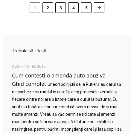
1
2
3
4
5
Trebuie să citești
Auto
16 Feb 2015
Cum contești o amendă auto abuzivă –
Ghid complet
Uneori polițiștii de la Rutieră au darul să
ne șocheze cu modul în care își aleg procesele verbale și
fiecare dintre noi are o istorie care a durut la buzunar. Eu
sunt din tabăra celor care cred că avem nevoie de și mai
multe amenzi. Vreau să văd permise ridicate și amenzi
mari pentru șoferii care ajung să îi înfurie pe ceilalți cu
nesimțirea, pentru părinții inconștienți care își lasă copiii să