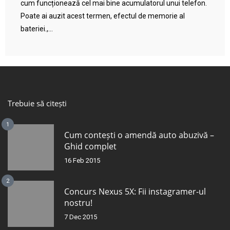
cum funcționează cel mai bine acumulatorul unui telefon.
Poate ai auzit acest termen, efectul de memorie al
bateriei.,...
Trebuie să citești
1
Cum contești o amendă auto abuzivă –
Ghid complet
16 Feb 2015
2
Concurs Nexus 5X: Fii instagramer-ul
nostru!
7 Dec 2015