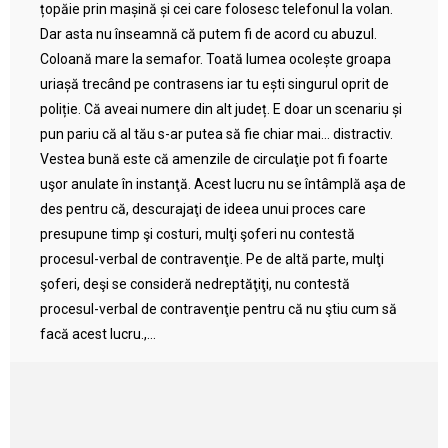
țopăie prin mașină și cei care folosesc telefonul la volan.
Dar asta nu înseamnă că putem fi de acord cu abuzul.
Coloană mare la semafor. Toată lumea ocolește groapa
uriașă trecând pe contrasens iar tu ești singurul oprit de
poliție. Că aveai numere din alt județ. E doar un scenariu și
pun pariu că al tău s-ar putea să fie chiar mai… distractiv.
Vestea bună este că amenzile de circulaţie pot fi foarte
uşor anulate în instanţă. Acest lucru nu se întâmplă aşa de
des pentru că, descurajaţi de ideea unui proces care
presupune timp şi costuri, mulţi şoferi nu contestă
procesul-verbal de contravenţie. Pe de altă parte, mulţi
şoferi, deşi se consideră nedreptăţiţi, nu contestă
procesul-verbal de contravenţie pentru că nu ştiu cum să
facă acest lucru.,...