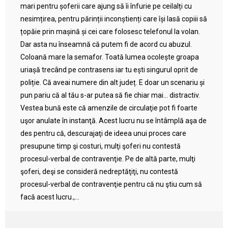
mari pentru șoferii care ajung să îi înfurie pe ceilalți cu
nesimțirea, pentru părinții inconștienți care își lasă copiii să
țopăie prin mașină și cei care folosesc telefonul la volan.
Dar asta nu înseamnă că putem fi de acord cu abuzul.
Coloană mare la semafor. Toată lumea ocolește groapa
uriașă trecând pe contrasens iar tu ești singurul oprit de
poliție. Că aveai numere din alt județ. E doar un scenariu și
pun pariu că al tău s-ar putea să fie chiar mai… distractiv.
Vestea bună este că amenzile de circulaţie pot fi foarte
uşor anulate în instanţă. Acest lucru nu se întâmplă aşa de
des pentru că, descurajaţi de ideea unui proces care
presupune timp şi costuri, mulţi şoferi nu contestă
procesul-verbal de contravenţie. Pe de altă parte, mulţi
şoferi, deşi se consideră nedreptăţiţi, nu contestă
procesul-verbal de contravenţie pentru că nu ştiu cum să
facă acest lucru.,...