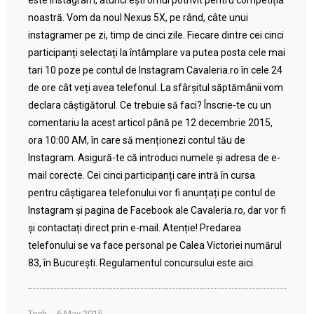
este Instagram, atunci ești omul potrivit pentru competiția
noastră. Vom da noul Nexus 5X, pe rând, câte unui
instagramer pe zi, timp de cinci zile. Fiecare dintre cei cinci
participanți selectați la întâmplare va putea posta cele mai
tari 10 poze pe contul de Instagram Cavaleria.ro în cele 24
de ore cât veți avea telefonul. La sfârșitul săptămânii vom
declara câștigătorul. Ce trebuie să faci? Înscrie-te cu un
comentariu la acest articol până pe 12 decembrie 2015,
ora 10:00 AM, în care să menționezi contul tău de
Instagram. Asigură-te că introduci numele și adresa de e-
mail corecte. Cei cinci participanți care intră în cursa
pentru câștigarea telefonului vor fi anunțați pe contul de
Instagram și pagina de Facebook ale Cavaleria.ro, dar vor fi
și contactați direct prin e-mail. Atenție! Predarea
telefonului se va face personal pe Calea Victoriei numărul
83, în București. Regulamentul concursului este aici.
Tech
6 May 2015