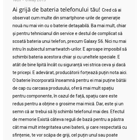
Ai grijă de bateria telefonului tău!
Cred că ai
observat cum multe din smartphone-urile de generație
nouă nu mai vin cu o baterie detașabilă. Ba mai mult, chiar
și pentru tehnicianul din service e destul de complicat să
scoată bateria unui telefon, precum Galaxy S6. Nici nu mai
intru în subiectul smartwatch-urilor. E aproape imposibil să
schimbi bateria acestora chiar și cu uneltele speciale. E
atât de bine lipită încât cu siguranță vei strica ceva și dacă
te pricepi. E adevărat, producătorii forțează puțin nota aici.
O baterie încorporată înseamnă pentru ei mai puține bătăi
de cap cu carcasa produsului, oferă mai mult spațiu
pentru componente, în cazul de față, spațiu care este
redus pentru a obține o grosime mai mică. Dar, este și un
semn că ar trebui să îți schimbi telefonul mai des. Efectul
de memorie Există câteva reguli de bază pentru a păstra
cât mai mult integritatea unei baterii, și care respectată cu
sfințenie, te vor scăpa de griji, cel puțin unul sau poate