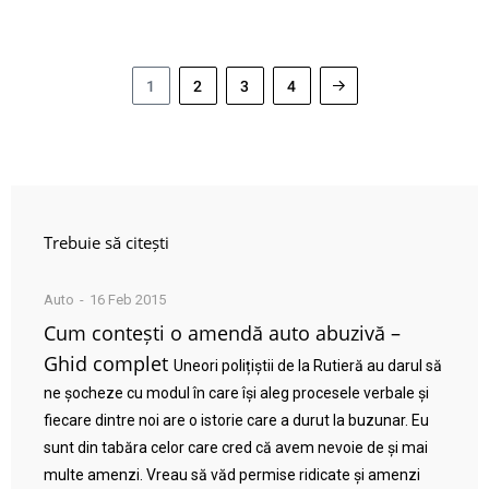
1
2
3
4
Trebuie să citești
Auto
16 Feb 2015
Cum contești o amendă auto abuzivă –
Ghid complet
Uneori polițiștii de la Rutieră au darul să
ne șocheze cu modul în care își aleg procesele verbale și
fiecare dintre noi are o istorie care a durut la buzunar. Eu
sunt din tabăra celor care cred că avem nevoie de și mai
multe amenzi. Vreau să văd permise ridicate și amenzi