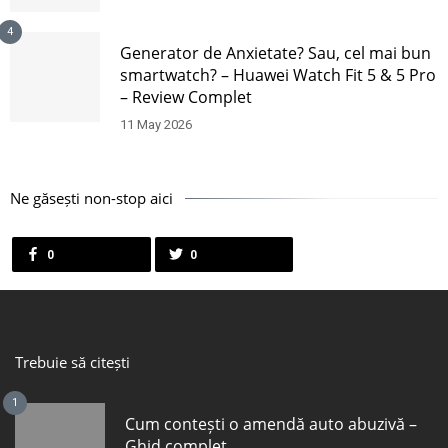
4
Generator de Anxietate? Sau, cel mai bun
smartwatch? – Huawei Watch Fit 5 & 5 Pro
– Review Complet
11 May 2026
Ne găsești non-stop aici
0
0
Trebuie să citești
1
Cum contești o amendă auto abuzivă –
Ghid complet